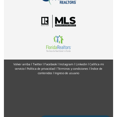
Volver arriba
|
Twitter
|
Facebook
|
Instagram
|
Linkedin
|
Califica mi
servicio
|
Política de privacidad
|
Términos y condiciones
|
Índice de
contenidos
|
Ingreso de usuario