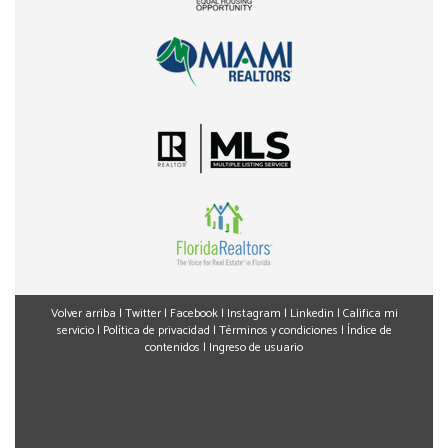
Volver arriba
|
Twitter
|
Facebook
|
Instagram
|
Linkedin
|
Califica mi
servicio
|
Política de privacidad
|
Términos y condiciones
|
Índice de
contenidos
|
Ingreso de usuario