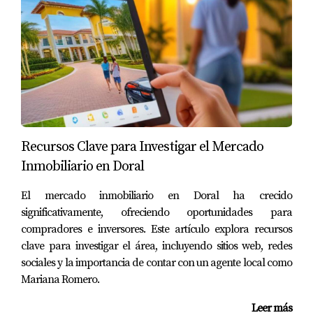
costarte más dinero en el resultado final.
CONCLUSIÓN
El mercado cambió…
Pero las propiedades bien posicionadas siguen
vendiéndose bien.
Recursos Clave para Investigar el Mercado
La clave está en tomar decisiones estratégicas, no
Inmobiliario en Doral
emocionales.
El mercado inmobiliario en Doral ha crecido
significativamente, ofreciendo oportunidades para
📩 LLAMADO A LA ACCIÓN
compradores e inversores. Este artículo explora recursos
clave para investigar el área, incluyendo sitios web, redes
sociales y la importancia de contar con un agente local como
Si estás pensando en vender y quieres saber cuál es la
Mariana Romero.
mejor estrategia para tu propiedad:
Leer más