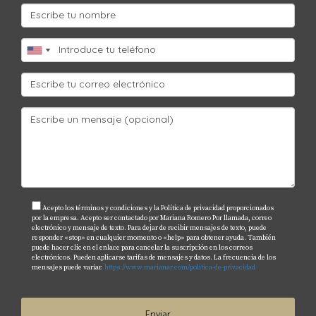
Acepto los términos y condiciones y la Política de privacidad proporcionados
por la empresa. Acepto ser contactado por Mariana Romero Por llamada, correo
electrónico y mensaje de texto. Para dejar de recibir mensajes de texto, puede
responder «stop» en cualquier momento o «help» para obtener ayuda. También
puede hacer clic en el enlace para cancelar la suscripción en los correos
electrónicos. Pueden aplicarse tarifas de mensajes y datos. La frecuencia de los
mensajes puede variar.
https://www.marianar.com/politica-de-privacidad
Enviar