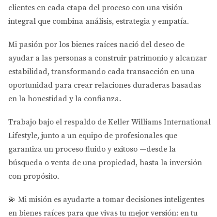
lograr eso.
clientes en cada etapa del proceso con una visión
integral que combina análisis, estrategia y empatía.
ENTONCES, ¿VALE LA PENA
Mi pasión por los bienes raíces nació del deseo de
PAGARLA?
ayudar a las personas a
construir patrimonio y alcanzar
estabilidad
, transformando cada transacción en una
La pregunta correcta no es cuánto pagas…
oportunidad para crear relaciones duraderas basadas
👉 Es cuánto ganas al final.
en la honestidad y la confianza.
Un buen posicionamiento puede:
Trabajo bajo el respaldo de
Keller Williams International
Lifestyle
, junto a un equipo de profesionales que
✔️ Atraer más compradores
garantiza un proceso fluido y exitoso —desde la
✔️ Generar múltiples ofertas
búsqueda o venta de una propiedad, hasta la inversión
✔️ Y ayudarte a vender en mejores términos
con propósito.
💫
Mi misión es ayudarte a tomar decisiones inteligentes
LA ESTRATEGIA CORRECTA
en bienes raíces para que vivas tu mejor versión: en tu