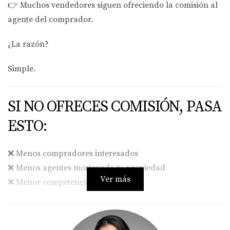
👉
Muchos vendedores siguen ofreciendo la comisión al
agente del comprador.
¿La razón?
Simple.
SI NO OFRECES COMISIÓN, PASA
ESTO:
❌ Menos compradores interesados
❌ Menos agentes mostrando tu propiedad
Ver más
❌ Menor competencia entre ofertas
Y en muchos casos…