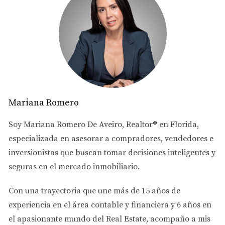
👉 Terminas vendiendo más lento o negociando el precio
a la baja.
VENDER NO ES SOLO LISTAR…
ES COMPETIR
Hoy el mercado, especialmente en condominios, está más
Mariana Romero
competitivo.
Soy
Mariana Romero De Aveiro
, Realtor® en Florida,
Eso significa que necesitas:
especializada en asesorar a
compradores, vendedores e
inversionistas
que buscan tomar decisiones inteligentes y
✔️ Más exposición
seguras en el mercado inmobiliario.
✔️ Más visitas
✔️ Más ofertas
Con una trayectoria que une más de
15 años de
experiencia en el área contable y financiera
y
6 años en
Y ofrecer comisión al agente del comprador ayuda a
el apasionante mundo del Real Estate
, acompaño a mis