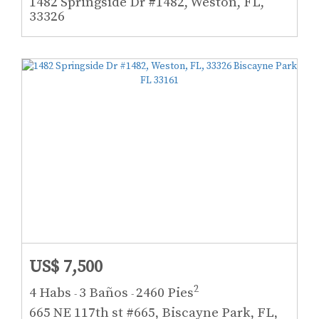
1482 Springside Dr #1482, Weston, FL,
33326
US$ 7,500
2
4 Habs
3 Baños
2460 Pies
-
-
665 NE 117th st #665, Biscayne Park, FL,