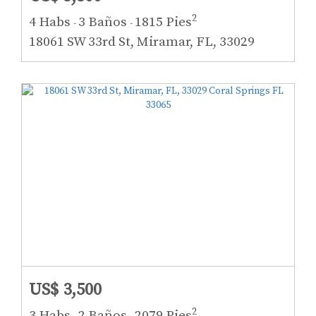
2
4 Habs
3 Baños
1815 Pies
-
-
18061 SW 33rd St, Miramar, FL, 33029
US$ 3,500
2
3 Habs
2 Baños
2079 Pies