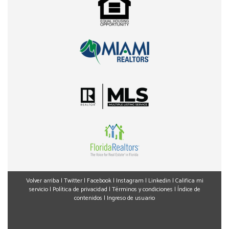
Volver arriba
|
Twitter
|
Facebook
|
Instagram
|
Linkedin
|
Califica mi
servicio
|
Política de privacidad
|
Términos y condiciones
|
Índice de
contenidos
|
Ingreso de usuario