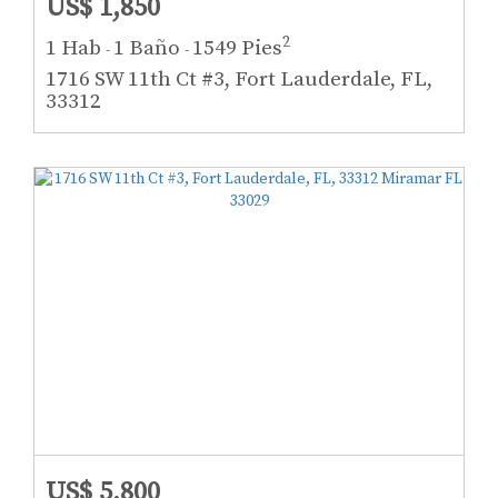
US$ 1,850
2
1 Hab
1 Baño
1549 Pies
-
-
1716 SW 11th Ct #3, Fort Lauderdale, FL,
33312
US$ 5,800