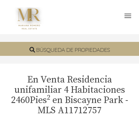
Toggl
BÚSQUEDA DE PROPIEDADES
En Venta Residencia
unifamiliar 4 Habitaciones
2
2460Pies
en Biscayne Park -
MLS A11712757
Fotos
Mapa
Tour virtual