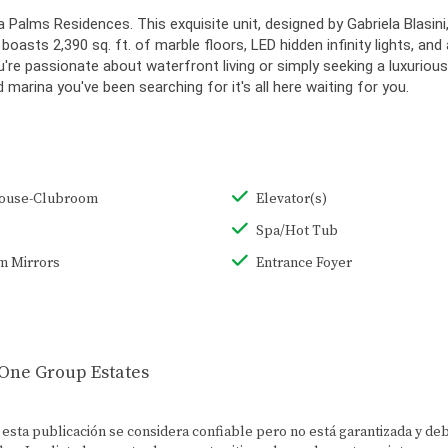
Palms Residences. This exquisite unit, designed by Gabriela Blasin
 boasts 2,390 sq. ft. of marble floors, LED hidden infinity lights, a
're passionate about waterfront living or simply seeking a luxurious
d marina you've been searching for it's all here waiting for you.
ouse-Clubroom
Elevator(s)
Spa/Hot Tub
m Mirrors
Entrance Foyer
 One Group Estates
n esta publicación se considera confiable pero no está garantizada y d