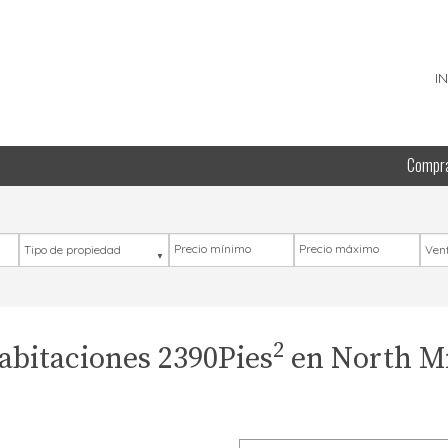
I
Compr
Tipo de propiedad
Precio mínimo
Precio máximo
Ubic
2
bitaciones 2390Pies
en North M