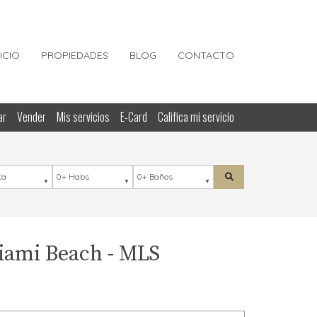
NICIO
PROPIEDADES
BLOG
CONTACTO
ar
Vender
Mis servicios
E-Card
Califica mi servicio
ación
Habs
Baños
Buscar
iami Beach - MLS