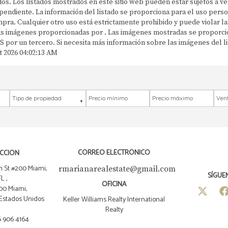
s. Los listados mostrados en este sitio web pueden estar sujetos a vent
ependiente. La información del listado se proporciona para el uso per
pra. Cualquier otro uso está estrictamente prohibido y puede violar las
las imágenes proporcionadas por . Las imágenes mostradas se proporc
S por un tercero. Si necesita más información sobre las imágenes del 
t 2026 04:02:13 AM
Tipo de propiedad
Precio mínimo
Precio máximo
Ubic
CORREO ELECTRÓNICO
ECCIÓN
 St #200 Miami,
rmarianarealestate@gmail.com
SÍGUE
FL ,
OFICINA
00 Miami,
 Estados Unidos
Keller Williams Realty International
Realty
6 906 4164