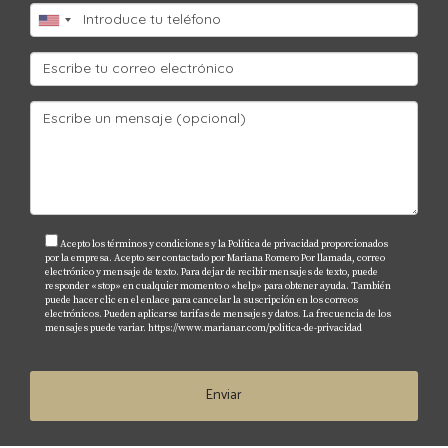
¿Qué es la eficiencia energética?
La eficiencia energética se refiere al uso óptimo de
energía para realizar tareas específicas sin
desperdiciar recursos innecesarios.
¿Cómo puedo saber si una propiedad es
sostenible?
Busca certificaciones como LEED o Energy Star y
evalúa las características como paneles solares o
Acepto los términos y condiciones y la Política de privacidad proporcionados
por la empresa. Acepto ser contactado por Mariana Romero Por llamada, correo
sistemas de recolección de agua pluvial.
electrónico y mensaje de texto. Para dejar de recibir mensajes de texto, puede
responder «stop» en cualquier momento o «help» para obtener ayuda. También
puede hacer clic en el enlace para cancelar la suscripción en los correos
¿Qué son las comunidades resilientes?
electrónicos. Pueden aplicarse tarifas de mensajes y datos. La frecuencia de los
mensajes puede variar.
https://www.marianar.com/politica-de-privacidad
Son vecindarios diseñados para adaptarse a
desastres naturales y cambios climáticos,
Enviar
promoviendo la seguridad y bienestar de sus
residentes.