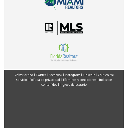
Volver arriba
|
Twitter
|
Facebook
|
Instagram
|
Linkedin
|
Califica mi
servicio
|
Política de privacidad
|
Términos y condiciones
|
Índice de
contenidos
|
Ingreso de usuario