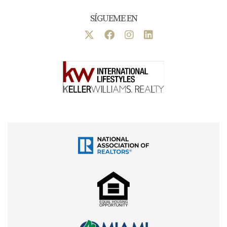
informadas y responsables. ¡Tu futuro financiero
SÍGUEME EN
puede ser brillante si eliges sabiamente!