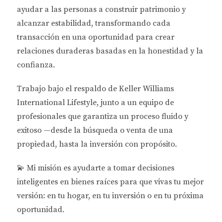
ayudar a las personas a
construir patrimonio y
ofrecen beneficios económicos a largo plazo. Esto
alcanzar estabilidad
, transformando cada
incluye la instalación de paneles solares, sistemas de
transacción en una oportunidad para crear
calefacción y refrigeración eficientes y
relaciones duraderas basadas en la honestidad y la
electrodomésticos que consumen menos energía.
confianza.
Según estudios recientes, las casas con
certificaciones de eficiencia energética pueden
Trabajo bajo el respaldo de
Keller Williams
venderse hasta un 10% más que sus contrapartes
International Lifestyle
, junto a un equipo de
tradicionales.
profesionales que garantiza un proceso fluido y
exitoso —desde la búsqueda o venta de una
Comunidades Resilientes
propiedad, hasta la inversión con propósito.
Las comunidades resilientes son aquellas diseñadas
para adaptarse y recuperarse rápidamente ante
💫
Mi misión es ayudarte a tomar decisiones
desastres naturales y cambios climáticos. En Florida,
inteligentes en bienes raíces para que vivas tu mejor
donde huracanes y tormentas son comunes, esta
versión: en tu hogar, en tu inversión o en tu próxima
tendencia se vuelve aún más crucial. Los
oportunidad.
desarrolladores están creando vecindarios que no