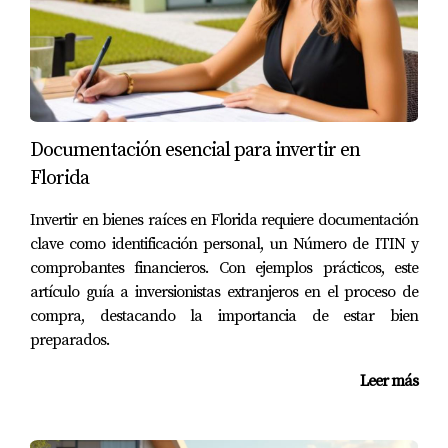
significativos durante el ciclo de vida del edificio. La
utilización de materiales locales también reduce la
huella de carbono asociada al transporte, lo que
representa un beneficio adicional tanto para el
medio ambiente como para la economía local.
Documentación esencial para invertir en
CASOS PRÁCTICOS
Florida
Invertir en bienes raíces en Florida requiere documentación
Proyecto A: Eficiencia Energética en
clave como identificación personal, un Número de ITIN y
Acción
comprobantes financieros. Con ejemplos prácticos, este
Un claro ejemplo de eficiencia energética es el
artículo guía a inversionistas extranjeros en el proceso de
compra, destacando la importancia de estar bien
Proyecto EcoVita en Miami. Este desarrollo
preparados.
residencial ha sido diseñado con un enfoque
integral hacia la sostenibilidad, incorporando
Leer más
paneles solares y sistemas avanzados de aislamiento
térmico. Los residentes han reportado una