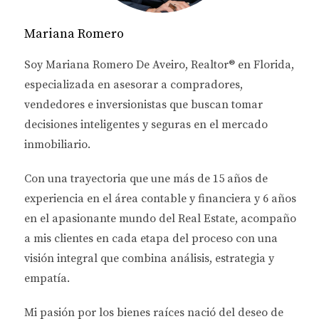
ambiental. La sostenibilidad ya no es solo una
opción; se ha convertido en una necesidad
Mariana Romero
imperante. En este contexto, es esencial comprender
Soy
Mariana Romero De Aveiro
, Realtor® en Florida,
qué tendencias están influyendo en el mercado
especializada en asesorar a
compradores,
inmobiliario de Florida y cómo estas pueden afectar
vendedores e inversionistas
que buscan tomar
nuestras decisiones de inversión.
decisiones inteligentes y seguras en el mercado
TENDENCIAS EN
inmobiliario.
SOSTENIBILIDAD
Con una trayectoria que une más de
15 años de
experiencia en el área contable y financiera
y
6 años
Eficiencia Energética
en el apasionante mundo del Real Estate
, acompaño
La eficiencia energética es una de las tendencias
a mis clientes en cada etapa del proceso con una
más relevantes en el sector inmobiliario actual. Las
visión integral que combina análisis, estrategia y
propiedades que incorporan tecnologías que
empatía.
reducen el consumo energético no solo son más
Mi pasión por los bienes raíces nació del deseo de
atractivas para los compradores, sino que también