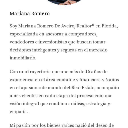
TASAS DE INTERÉS PARA
Mariana Romero
INVERSIONISTAS
Soy
Mariana Romero De Aveiro
, Realtor® en Florida,
EXTRANJEROS
especializada en asesorar a
compradores,
vendedores e inversionistas
que buscan tomar
Las tasas de interés son un aspecto fundamental al
decisiones inteligentes y seguras en el mercado
considerar un préstamo inmobiliario. Para los
inmobiliario.
inversionistas extranjeros, estas tasas pueden ser
más altas que las ofrecidas a los residentes
Con una trayectoria que une más de
15 años de
estadounidenses debido a la percepción del riesgo
experiencia en el área contable y financiera
y
6 años
asociado con la inversión extranjera. Sin embargo,
en el apasionante mundo del Real Estate
, acompaño
entender cómo funcionan estas tasas puede
a mis clientes en cada etapa del proceso con una
ayudarte a encontrar la mejor opción disponible.
visión integral que combina análisis, estrategia y
empatía.
Factores que Influyen en las Tasas de
Interés
Mi pasión por los bienes raíces nació del deseo de