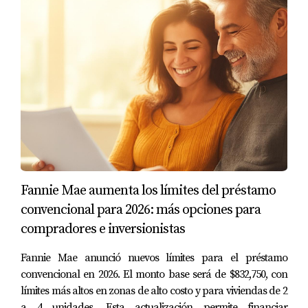
tener un historial crediticio en EE.UU., enfrenta una
tasa de interés del 6% por un préstamo
internacional. Aunque es más alta, se siente
confiada debido al potencial del mercado comercial
en esa área.
Caso 3: Pareja Australiana Comprando
una Casa Vacacional
Mark y Lisa, una pareja australiana, desean adquirir
una casa vacacional en Sarasota. Optan por un
Fannie Mae aumenta los límites del préstamo
préstamo FHA debido a su menor requerimiento de
convencional para 2026: más opciones para
aportación inicial. Con un crédito aceptable, logran
compradores e inversionistas
asegurar una tasa del 5% y están emocionados por
disfrutar su nueva propiedad durante los inviernos.
Fannie Mae anunció nuevos límites para el préstamo
convencional en 2026. El monto base será de $832,750, con
CONCLUSIÓN
límites más altos en zonas de alto costo y para viviendas de 2
a 4 unidades. Esta actualización permite financiar