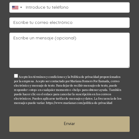
comprobantes de ingresos y activos, así como
declaraciones fiscales.
¿Puedo utilizar mi propiedad como
alquiler vacacional?
Sí, muchas propiedades en Florida permiten
alquileres vacacionales; sin embargo, verifica las
regulaciones locales antes de proceder.
¿Qué debo hacer si no puedo pagar mi
préstamo?
Acepto los términos y condiciones y la Política de privacidad proporcionados
por la empresa. Acepto ser contactado por Mariana Romero Por llamada, correo
electrónico y mensaje de texto. Para dejar de recibir mensajes de texto, puede
Si enfrentas dificultades financieras, es crucial
responder «stop» en cualquier momento o «help» para obtener ayuda. También
puede hacer clic en el enlace para cancelar la suscripción en los correos
comunicarte con tu prestamista lo antes posible
electrónicos. Pueden aplicarse tarifas de mensajes y datos. La frecuencia de los
mensajes puede variar.
https://www.marianar.com/politica-de-privacidad
para discutir opciones como la reestructuración del
préstamo o la venta de la propiedad. Recuerda que
Enviar
cada situación es única y contar con asesoría
profesional siempre es recomendable. ¡No dudes en