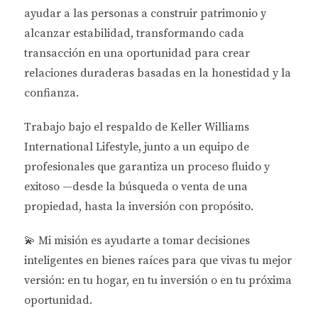
Existen varios factores que afectan las tasas de
ayudar a las personas a
construir patrimonio y
interés para los préstamos inmobiliarios en Florida:
alcanzar estabilidad
, transformando cada
transacción en una oportunidad para crear
Historial Crediticio:
Un buen historial crediticio
relaciones duraderas basadas en la honestidad y la
puede ayudar a asegurar tasas más bajas.
Tipo de Propiedad:
Las propiedades
confianza.
residenciales suelen tener tasas diferentes a las
comerciales.
Trabajo bajo el respaldo de
Keller Williams
Duración del Préstamo:
Los préstamos a corto
International Lifestyle
, junto a un equipo de
plazo pueden tener tasas más bajas en
profesionales que garantiza un proceso fluido y
comparación con los préstamos a largo plazo.
Aportación Inicial:
Una mayor aportación
exitoso —desde la búsqueda o venta de una
inicial puede resultar en mejores condiciones.
propiedad, hasta la inversión con propósito.
Condiciones del Mercado:
Las fluctuaciones
económicas y políticas también pueden influir
💫
Mi misión es ayudarte a tomar decisiones
en las tasas.
inteligentes en bienes raíces para que vivas tu mejor
Tipos de Préstamos Disponibles
versión: en tu hogar, en tu inversión o en tu próxima
oportunidad.
Los inversionistas extranjeros tienen varias opciones