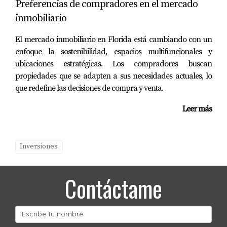
Preferencias de compradores en el mercado
¿Cuáles son las tasas promedio para
inmobiliario
préstamos inmobiliarios en Florida?
El mercado inmobiliario en Florida está cambiando con un
Las tasas promedio pueden variar entre el 4% y el
enfoque la sostenibilidad, espacios multifuncionales y
6%, dependiendo del tipo de préstamo y el perfil
ubicaciones estratégicas. Los compradores buscan
crediticio del solicitante.
propiedades que se adapten a sus necesidades actuales, lo
que redefine las decisiones de compra y venta.
¿Es posible obtener financiamiento sin
historial crediticio en EE.UU.?
Leer más
Sí, algunos prestamistas ofrecen préstamos
internacionales que no requieren un historial
Inversiones
crediticio estadounidense, aunque generalmente
vienen con tasas más altas.
Contáctame
¿Qué documentos necesito presentar
como inversionista extranjero?
Los documentos comunes incluyen pasaporte,