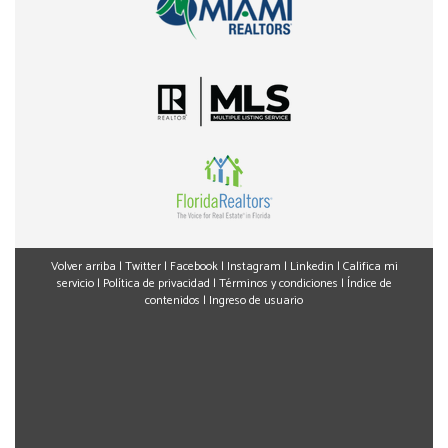
Volver arriba
|
Twitter
|
Facebook
|
Instagram
|
Linkedin
|
Califica mi
servicio
|
Política de privacidad
|
Términos y condiciones
|
Índice de
contenidos
|
Ingreso de usuario