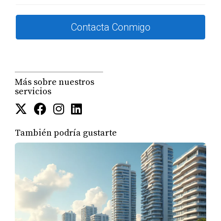
al solicitar un préstamo en Florida:
Préstamos Convencionales:
Generalmente
Contacta Conmigo
requieren un buen crédito y una aportación
inicial significativa.
Préstamos FHA:
Aunque están diseñados
principalmente para residentes, algunos
prestamistas permiten que los extranjeros
Más sobre nuestros
califiquen bajo ciertas condiciones.
servicios
Préstamos Internacionales:
Algunos bancos
ofrecen productos específicos para
inversionistas extranjeros, aunque pueden
También podría gustarte
requerir documentación adicional.
CASOS PRÁCTICOS
NATURALES
Para ilustrar mejor cómo funcionan las tasas de
interés y los préstamos para inversionistas