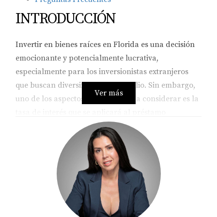
INTRODUCCIÓN
Invertir en bienes raíces en Florida es una decisión
emocionante y potencialmente lucrativa,
especialmente para los inversionistas extranjeros
que buscan diversificar su portafolio. Sin embargo,
Ver más
uno de los aspectos más cruciales a considerar es la
tasa de interés que se aplicará al préstamo
solicitado. Las tasas pueden variar
significativamente según diversos factores, lo que
puede afectar la rentabilidad de la inversión. En
este artículo, desglosaremos todo lo relacionado con
las tasas de interés para inversionistas extranjeros,
proporcionando información valiosa y práctica
para ayudarte a tomar decisiones informadas.