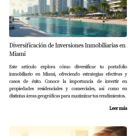
extranjeros, veamos tres casos prácticos:
Caso 1: Inversor Canadiense Comprando
una Propiedad Residencial
Juan, un inversionista canadiense, decide comprar
una propiedad residencial en Miami. Con un
Diversificación de Inversiones Inmobiliarias en
excelente historial crediticio y una aportación inicial
Miami
del 30%, logra asegurar una tasa de interés del 4%
Este artículo explora cómo diversificar tu portafolio
en un préstamo convencional a 30 años. Esto le
inmobiliario en Miami, ofreciendo estrategias efectivas y
permite mantener sus pagos mensuales bajos
casos de éxito. Conoce la importancia de invertir en
mientras disfruta de la apreciación del valor de su
propiedades residenciales y comerciales, así como en
propiedad.
distintas áreas geográficas para maximizar tus rendimientos.
Caso 2: Inversor Europeo Adquiriendo un
Leer más
Edificio Comercial
Sofía, una empresaria europea, busca financiar la
compra de un edificio comercial en Orlando. Al no