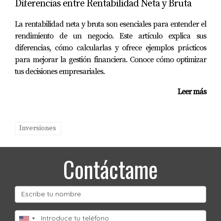
Diferencias entre Rentabilidad Neta y Bruta
cómo garantizar la seguridad al invertir en Florida,
La rentabilidad neta y bruta son esenciales para entender el
no dudes en contactar a Mariana Romero. Ella está
rendimiento de un negocio. Este artículo explica sus
aquí para ayudarte a encontrar la propiedad
diferencias, cómo calcularlas y ofrece ejemplos prácticos
perfecta para ti.
para mejorar la gestión financiera. Conoce cómo optimizar
tus decisiones empresariales.
PREGUNTAS FRECUENTES
Leer más
¿Cómo puedo saber si un vecindario es
seguro?
Inversiones
Investiga las tasas de criminalidad, habla con
residentes locales y visita el área en diferentes
Contáctame
momentos del día.
¿Qué tipo de seguros debo considerar al
comprar una propiedad en Florida?
Es recomendable adquirir un seguro contra