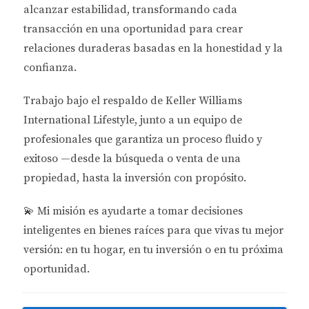
href="https://www.neighborhoodscout.com/">Neighborh
alcanzar estabilidad
, transformando cada
que ofrecen estadísticas detalladas sobre la
transacción en una oportunidad para crear
seguridad en diferentes áreas. Además, considera
relaciones duraderas basadas en la honestidad y la
visitar el vecindario en diferentes momentos del día
confianza.
y hablar con los residentes para obtener una
Trabajo bajo el respaldo de
Keller Williams
perspectiva más completa. Recuerda que un área
International Lifestyle
, junto a un equipo de
puede parecer tranquila durante el día pero
profesionales que garantiza un proceso fluido y
transformarse por completo al caer la noche.
exitoso —desde la búsqueda o venta de una
Evaluación de Riesgos
propiedad, hasta la inversión con propósito.
La evaluación de riesgos es otro aspecto crucial a
💫
Mi misión es ayudarte a tomar decisiones
considerar. Esto implica no solo analizar el riesgo
inteligentes en bienes raíces para que vivas tu mejor
criminal, sino también factores como inundaciones,
versión: en tu hogar, en tu inversión o en tu próxima
huracanes y otros desastres naturales que podrían
oportunidad.
afectar tu inversión. Florida es conocida por su
clima cálido, pero también por sus tormentas