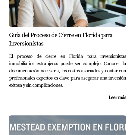
Romero es una agente inmobiliaria altamente
calificada que puede ayudarte a navegar por el
proceso y encontrar propiedades que se alineen con
tus necesidades y expectativas. También puedes
considerar hablar con abogados especializados en
Guía del Proceso de Cierre en Florida para
bienes raíces para asegurarte de que todos los
Inversionistas
aspectos legales estén cubiertos y evitar sorpresas
El proceso de cierre en Florida para inversionistas
desagradables en el futuro.
inmobiliarios extranjeros puede ser complejo. Conocer la
documentación necesaria, los costos asociados y contar con
CASOS PRÁCTICOS
profesionales expertos es clave para asegurar una inversión
exitosa y sin complicaciones.
Para ilustrar cómo estos consejos pueden aplicarse
Leer más
en situaciones reales, aquí te presentamos tres casos
prácticos:
Caso 1: La familia Pérez
- Esta familia decidió
mudarse a Florida desde México buscando un