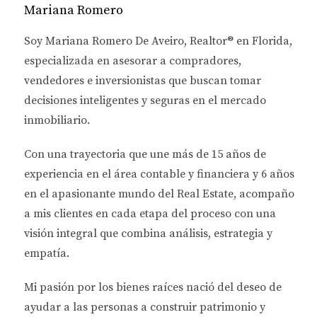
CONSIDERACIONES DE
Mariana Romero
SEGURIDAD
Soy
Mariana Romero De Aveiro
, Realtor® en Florida,
especializada en asesorar a
compradores,
La seguridad es un tema amplio y multifacético que
vendedores e inversionistas
que buscan tomar
abarca diversos aspectos al momento de elegir una
decisiones inteligentes y seguras en el mercado
propiedad. A continuación, desglosaremos algunas
inmobiliario.
consideraciones esenciales.
Con una trayectoria que une más de
15 años de
Investigación de Vecindarios
experiencia en el área contable y financiera
y
6 años
Antes de realizar cualquier compra, es vital
en el apasionante mundo del Real Estate
, acompaño
investigar el vecindario donde se encuentra la
a mis clientes en cada etapa del proceso con una
propiedad. Esto incluye analizar las tasas de
visión integral que combina análisis, estrategia y
criminalidad, la presencia policial y las opiniones de
empatía.
los residentes locales. Puedes utilizar recursos como
el sitio web del Departamento de Policía local o
Mi pasión por los bienes raíces nació del deseo de
plataformas como <a
ayudar a las personas a
construir patrimonio y