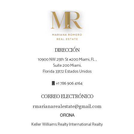
No investigar adecuadamente sobre el vecindario o
ignorar los riesgos naturales son errores frecuentes
entre nuevos inversionistas. Recuerda siempre estar
bien informado antes de tomar decisiones
importantes relacionadas con inversiones
inmobiliarias. ¡Tu tranquilidad es lo primero!
DIRECCIÓN
10900 NW 25th St #200 Miami, FL ,
Suite 200 Miami,
Florida 33172 Estados Unidos
+1 786 906 4164
CORREO ELECTRÓNICO
rmarianarealestate@gmail.com
OFICINA
Keller Williams Realty International Realty