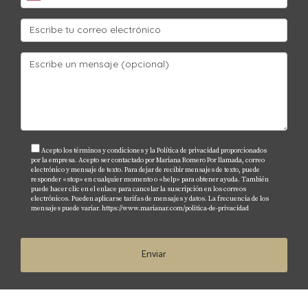
inundaciones y huracanes debido al clima del
estado.
¿Es necesario contratar a un agente
inmobiliario?
Aunque no es obligatorio, contar con un agente
experimentado como Mariana Romero puede
facilitar mucho el proceso.
Acepto los términos y condiciones y la Política de privacidad proporcionados
¿Qué recursos puedo utilizar para
por la empresa. Acepto ser contactado por Mariana Romero Por llamada, correo
electrónico y mensaje de texto. Para dejar de recibir mensajes de texto, puede
investigar sobre un vecindario?
responder «stop» en cualquier momento o «help» para obtener ayuda. También
puede hacer clic en el enlace para cancelar la suscripción en los correos
Plataformas como NeighborhoodScout ofrecen
electrónicos. Pueden aplicarse tarifas de mensajes y datos. La frecuencia de los
mensajes puede variar.
https://www.marianar.com/politica-de-privacidad
estadísticas detalladas sobre criminalidad y otros
factores relevantes.
Enviar
¿Cuáles son los errores comunes que
cometen los inversionistas primerizos?