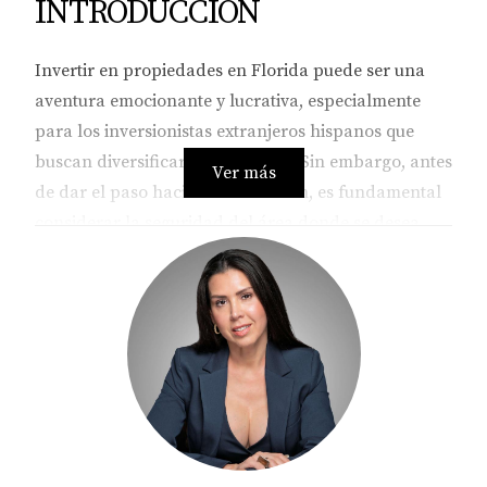
INTRODUCCIÓN
Invertir en propiedades en Florida puede ser una
aventura emocionante y lucrativa, especialmente
para los inversionistas extranjeros hispanos que
buscan diversificar su portafolio. Sin embargo, antes
Ver más
de dar el paso hacia esta inversión, es fundamental
considerar la seguridad del área donde se desea
comprar. La seguridad no solo afecta el valor de la
propiedad a largo plazo, sino que también influye
en la calidad de vida y la tranquilidad del
propietario. En este artículo, te guiaremos a través
de las consideraciones clave que debes tener en
cuenta para asegurarte de que tu inversión sea
segura y rentable.