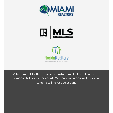
Volver arriba
|
Twitter
|
Facebook
|
Instagram
|
Linkedin
|
Califica mi
servicio
|
Política de privacidad
|
Términos y condiciones
|
Índice de
contenidos
|
Ingreso de usuario