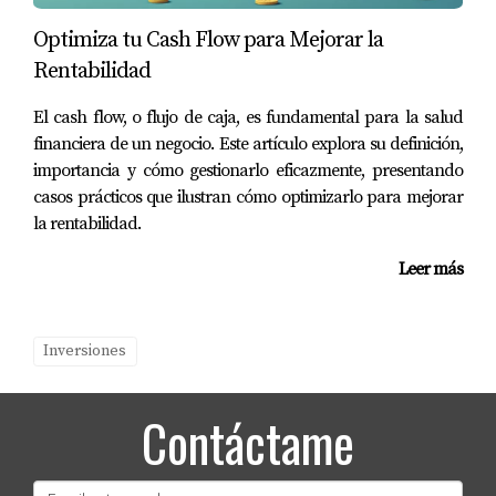
PREGUNTAS FRECUENTES
Optimiza tu Cash Flow para Mejorar la
¿Cuáles son los principales riesgos al
Rentabilidad
invertir en Florida?
El cash flow, o flujo de caja, es fundamental para la salud
Los principales riesgos incluyen fluctuaciones
financiera de un negocio. Este artículo explora su definición,
económicas, cambios demográficos y regulaciones
importancia y cómo gestionarlo eficazmente, presentando
gubernamentales.
casos prácticos que ilustran cómo optimizarlo para mejorar
la rentabilidad.
¿Es recomendable invertir en propiedades
comerciales?
Leer más
Sí, pero es importante investigar bien el área y
entender las tendencias del mercado local.
Inversiones
¿Qué debo considerar antes de comprar
una propiedad?
Contáctame
Debes considerar la ubicación, el estado del
mercado inmobiliario y tus objetivos financieros