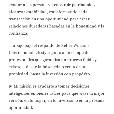
personas se mudan a Florida en busca de
ayudar a las personas a
construir patrimonio y
oportunidades laborales, lo que aumenta la
alcanzar estabilidad
, transformando cada
demanda de viviendas. Sin embargo, durante una
transacción en una oportunidad para crear
recesión económica, esta demanda puede disminuir
relaciones duraderas basadas en la honestidad y la
drásticamente.
confianza.
Demografía y Tendencias
Trabajo bajo el respaldo de
Keller Williams
Florida atrae a una población diversa, desde
International Lifestyle
, junto a un equipo de
jubilados hasta jóvenes profesionales. Esta mezcla
profesionales que garantiza un proceso fluido y
demográfica crea tendencias únicas que pueden
exitoso —desde la búsqueda o venta de una
afectar el mercado inmobiliario. Por ejemplo, el
propiedad, hasta la inversión con propósito.
aumento de la población latina ha generado una
mayor demanda por propiedades que ofrezcan
💫
Mi misión es ayudarte a tomar decisiones
características específicas como cercanía a
inteligentes en bienes raíces para que vivas tu mejor
comunidades hispanas o servicios culturales.
versión: en tu hogar, en tu inversión o en tu próxima
oportunidad.
Política y Regulaciones