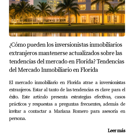
reservas cayeron drásticamente y Juan se encontró
con gastos fijos altos sin ingresos suficientes para
cubrirlos. Este caso ilustra cómo eventos globales
pueden afectar negativamente las inversiones.
Inversión en Propiedades Residenciales
¿Cómo pueden los inversionistas inmobiliarios
extranjeros mantenerse actualizados sobre las
Por otro lado, Ana decidió invertir en una propiedad
tendencias del mercado en Florida? Tendencias
residencial en Orlando. A medida que la economía
del Mercado Inmobiliario en Florida
local crecía y más familias se mudaban a la zona
buscando mejores oportunidades educativas, Ana
El mercado inmobiliario en Florida atrae a inversionistas
vio cómo el valor de su propiedad aumentaba
extranjeros. Estar al tanto de las tendencias es clave para el
éxito. Este artículo presenta estrategias efectivas, casos
significativamente. Su experiencia demuestra que
prácticos y respuestas a preguntas frecuentes, además de
elegir bien la ubicación y estar atento a las
invitar a contactar a Mariana Romero para asesoría en
tendencias demográficas puede resultar muy
persona.
beneficioso.
Leer más