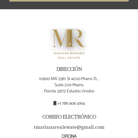
que afectan este mercado te permitirá tomar
decisiones más informadas y estratégicas. Recuerda
siempre consultar con expertos como Mariana
Romero para guiarte a través del proceso. No
subestimes la importancia de estar preparado ante
cualquier eventualidad; tu éxito como inversionista
dependerá de ello. ¡No dudes más! Da ese paso
hacia tu futuro financiero hoy mismo.
DIRECCIÓN
10900 NW 25th St #200 Miami, FL ,
Suite 200 Miami,
Florida 33172 Estados Unidos
+1 786 906 4164
CORREO ELECTRÓNICO
rmarianarealestate@gmail.com
OFICINA