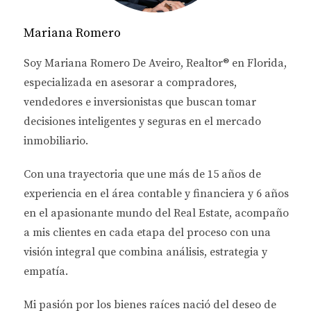
por ende, en tu inversión. Es crucial entender estos
riesgos antes de lanzarse al mercado. En este
Mariana Romero
artículo, desglosaremos los aspectos más relevantes
Soy
Mariana Romero De Aveiro
, Realtor® en Florida,
que debes considerar para proteger tu inversión y
especializada en asesorar a
compradores,
asegurar un futuro próspero.
vendedores e inversionistas
que buscan tomar
FACTORES QUE AFECTAN EL
decisiones inteligentes y seguras en el mercado
inmobiliario.
MERCADO INMOBILIARIO EN
FLORIDA
Con una trayectoria que une más de
15 años de
experiencia en el área contable y financiera
y
6 años
Economía y Empleo
en el apasionante mundo del Real Estate
, acompaño
a mis clientes en cada etapa del proceso con una
La economía de Florida es diversa y dinámica, pero
visión integral que combina análisis, estrategia y
también puede ser volátil. La tasa de empleo es un
empatía.
indicador clave que afecta directamente al mercado
inmobiliario. Cuando la economía está en auge, más
Mi pasión por los bienes raíces nació del deseo de