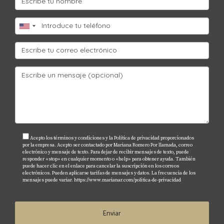
personales.
¿Cómo puedo proteger mi inversión?
Diversifica tus inversiones y mantente informado
sobre cambios económicos y políticos.
¿Por qué es importante contar con un
agente inmobiliario?
Un agente como Mariana Romero puede ofrecerte
información valiosa sobre el mercado local y
ayudarte a tomar decisiones informadas.
Acepto los términos y condiciones y la Política de privacidad proporcionados
por la empresa. Acepto ser contactado por Mariana Romero Por llamada, correo
electrónico y mensaje de texto. Para dejar de recibir mensajes de texto, puede
CONCLUSIÓN
responder «stop» en cualquier momento o «help» para obtener ayuda. También
puede hacer clic en el enlace para cancelar la suscripción en los correos
electrónicos. Pueden aplicarse tarifas de mensajes y datos. La frecuencia de los
mensajes puede variar.
https://www.marianar.com/politica-de-privacidad
Invertir en el mercado inmobiliario de Florida
ofrece oportunidades emocionantes pero también
Enviar
conlleva riesgos significativos. Entender los factores