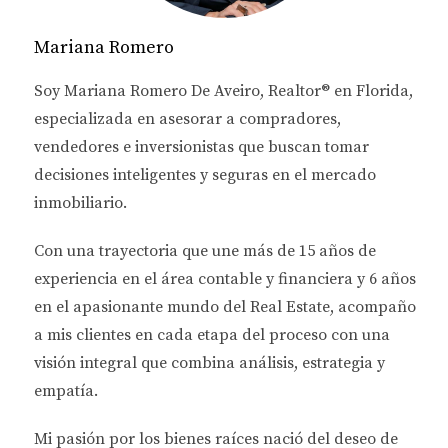
tendencias están dando forma al mercado y qué
Mariana Romero
significa esto para ti como comprador o vendedor.
Soy
Mariana Romero De Aveiro
, Realtor® en Florida,
CAMBIOS EN LAS
especializada en asesorar a
compradores,
PREFERENCIAS DE LOS
vendedores e inversionistas
que buscan tomar
COMPRADORES
decisiones inteligentes y seguras en el mercado
inmobiliario.
La Sostenibilidad como Prioridad
Con una trayectoria que une más de
15 años de
Una de las tendencias más destacadas es la
experiencia en el área contable y financiera
y
6 años
creciente importancia de la sostenibilidad. Los
en el apasionante mundo del Real Estate
, acompaño
compradores están buscando propiedades que no
a mis clientes en cada etapa del proceso con una
solo sean estéticamente agradables, sino también
visión integral que combina análisis, estrategia y
respetuosas con el medio ambiente. Esto incluye
empatía.
características como paneles solares, sistemas de
recolección de agua de lluvia y materiales de
Mi pasión por los bienes raíces nació del deseo de