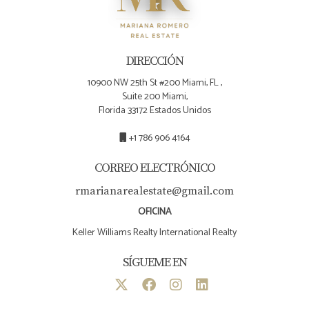
necesidades como oficinas o áreas recreativas.
¿Cómo puedo prepararme para vender mi
casa en este nuevo mercado?
DIRECCIÓN
Considera hacer mejoras sostenibles y resaltar las
10900 NW 25th St #200 Miami, FL ,
Suite 200 Miami,
características funcionales de tu hogar; esto atraerá
Florida 33172 Estados Unidos
a más compradores interesados.
+1 786 906 4164
CORREO ELECTRÓNICO
rmarianarealestate@gmail.com
OFICINA
Keller Williams Realty International Realty
SÍGUEME EN