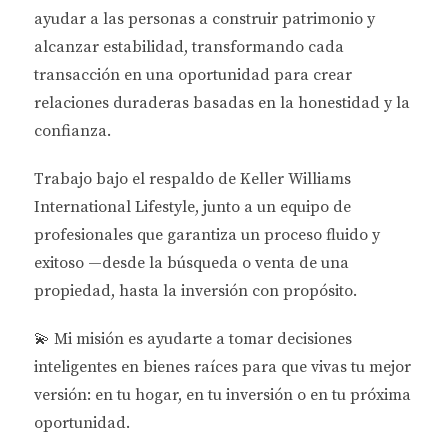
construcción sostenibles. Según un estudio reciente,
ayudar a las personas a
construir patrimonio y
el 70% de los compradores millennials consideran
alcanzar estabilidad
, transformando cada
que la eficiencia energética es un factor decisivo al
transacción en una oportunidad para crear
elegir una vivienda. > "La sostenibilidad no es solo
relaciones duraderas basadas en la honestidad y la
una tendencia; es una necesidad para muchos
confianza.
compradores hoy en día." Esto se traduce en una
Trabajo bajo el respaldo de
Keller Williams
mayor demanda por parte de desarrolladores y
International Lifestyle
, junto a un equipo de
propietarios que buscan implementar prácticas
profesionales que garantiza un proceso fluido y
ecológicas. Además, aquellas propiedades que
exitoso —desde la búsqueda o venta de una
cuentan con certificaciones verdes suelen tener un
propiedad, hasta la inversión con propósito.
valor superior en el mercado.
Espacios Multifuncionales: La Nueva
💫
Mi misión es ayudarte a tomar decisiones
Normalidad
inteligentes en bienes raíces para que vivas tu mejor
versión: en tu hogar, en tu inversión o en tu próxima
La pandemia ha cambiado nuestras vidas de
oportunidad.
muchas maneras, y el espacio donde vivimos no es