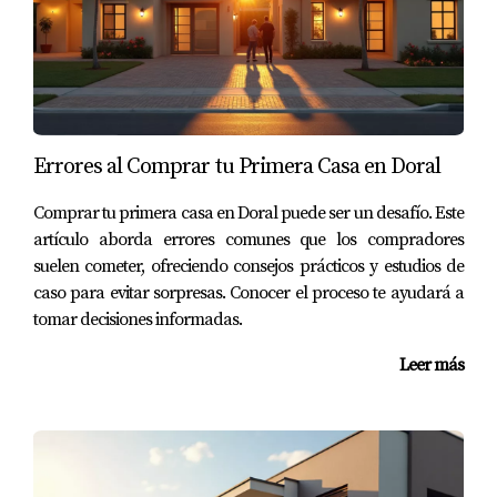
aspectos como la proximidad a servicios esenciales y
áreas recreativas. Los compradores desean vivir
cerca de parques, escuelas y tiendas locales. Esto
significa que las propiedades ubicadas en
vecindarios vibrantes y accesibles están viendo un
aumento significativo en su valor. Una familia con
Errores al Comprar tu Primera Casa en Doral
niños pequeños podría optar por mudarse a un
Comprar tu primera casa en Doral puede ser un desafío. Este
barrio con buenas escuelas públicas y parques
artículo aborda errores comunes que los compradores
cercanos, incluso si eso significa pagar un poco más
suelen cometer, ofreciendo consejos prácticos y estudios de
por la propiedad. Este enfoque proactivo hacia la
caso para evitar sorpresas. Conocer el proceso te ayudará a
ubicación está redefiniendo lo que significa "buena
tomar decisiones informadas.
inversión".
Leer más
CASOS PRÁCTICOS
NATURALES