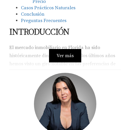
Precio
Casos Prácticos Naturales
Conclusión
Preguntas Frecuentes
INTRODUCCIÓN
El mercado inmobiliario en Florida ha sido
históricamente dinámico, pero en los últimos años
Ver más
hemos visto un giro notable en las preferencias de
los compradores. Las generaciones más jóvenes
están tomando decisiones informadas y conscientes
sobre sus futuras viviendas, lo que está llevando a
los agentes inmobiliarios a adaptarse rápidamente a
estas nuevas demandas. Desde la sostenibilidad
hasta la funcionalidad de los espacios, cada aspecto
se ha vuelto crucial para quienes buscan un hogar.
En este artículo, profundizaremos en cómo estas