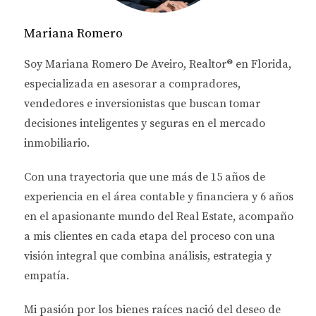
ANÁLISIS DEL MERCADO
Mariana Romero
INMOBILIARIO
Soy
Mariana Romero De Aveiro
, Realtor® en Florida,
especializada en asesorar a
compradores,
El primer paso para cualquier inversionista es
vendedores e inversionistas
que buscan tomar
realizar un análisis detallado del mercado
decisiones inteligentes y seguras en el mercado
inmobiliario. Esto no solo implica observar las
inmobiliario.
tendencias actuales, sino también comprender los
factores económicos que influyen en el sector.
Con una trayectoria que une más de
15 años de
experiencia en el área contable y financiera
y
6 años
Tendencias Actuales
en el apasionante mundo del Real Estate
, acompaño
Florida ha visto un aumento constante en la
a mis clientes en cada etapa del proceso con una
demanda de propiedades debido a su clima cálido,
visión integral que combina análisis, estrategia y
atractivas oportunidades laborales y un estilo de
empatía.
vida vibrante. Las áreas metropolitanas como
Miami, Orlando y Tampa están experimentando un
Mi pasión por los bienes raíces nació del deseo de