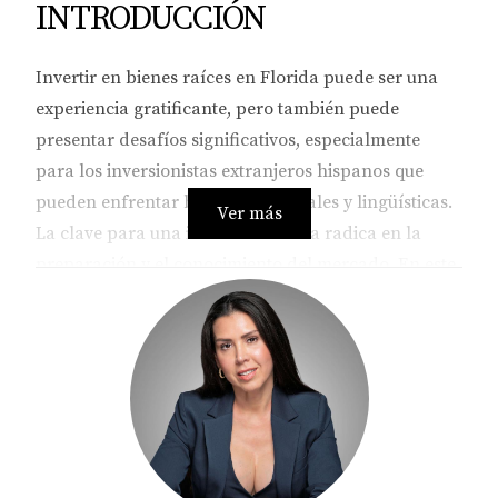
INTRODUCCIÓN
Invertir en bienes raíces en Florida puede ser una
experiencia gratificante, pero también puede
presentar desafíos significativos, especialmente
para los inversionistas extranjeros hispanos que
pueden enfrentar barreras culturales y lingüísticas.
Ver más
La clave para una inversión exitosa radica en la
preparación y el conocimiento del mercado. En este
contexto, es fundamental entender cómo mitigar los
riesgos asociados con la inversión inmobiliaria.
Desde la investigación exhaustiva hasta la
colaboración con profesionales experimentados,
hay múltiples estrategias que pueden ayudar a los
inversionistas a navegar por este complejo
panorama.