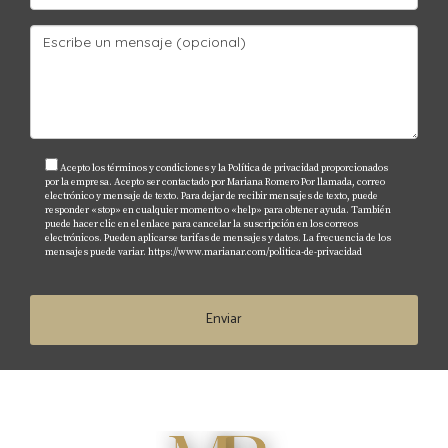
enormemente el proceso.
¿Qué tipo de propiedades son más
rentables?
Las propiedades residenciales suelen ofrecer un
flujo constante de ingresos, mientras que las
comerciales pueden tener mayores retornos a largo
Acepto los términos y condiciones y la Política de privacidad proporcionados
por la empresa. Acepto ser contactado por Mariana Romero Por llamada, correo
plazo dependiendo del área.
electrónico y mensaje de texto. Para dejar de recibir mensajes de texto, puede
responder «stop» en cualquier momento o «help» para obtener ayuda. También
puede hacer clic en el enlace para cancelar la suscripción en los correos
¿Cómo puedo financiar mi inversión?
electrónicos. Pueden aplicarse tarifas de mensajes y datos. La frecuencia de los
mensajes puede variar.
https://www.marianar.com/politica-de-privacidad
Existen varias opciones como préstamos
hipotecarios tradicionales o financiamiento privado.
Enviar
Es recomendable consultar con un asesor
financiero.
¿Qué debo hacer si tengo problemas
legales después de comprar una