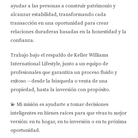
crecimiento significativo.
ayudar a las personas a
construir patrimonio y
alcanzar estabilidad
, transformando cada
Incremento en la construcción de viviendas
transacción en una oportunidad para crear
unifamiliares.
relaciones duraderas basadas en la honestidad y la
Aumento de precios en propiedades
residenciales.
confianza.
Interés creciente en propiedades comerciales
debido al turismo.
Trabajo bajo el respaldo de
Keller Williams
International Lifestyle
, junto a un equipo de
Factores Económicos a Considerar
profesionales que garantiza un proceso fluido y
Al evaluar el mercado, es vital considerar factores
exitoso —desde la búsqueda o venta de una
económicos como las tasas de interés, el empleo y el
propiedad, hasta la inversión con propósito.
crecimiento demográfico. Estos elementos impactan
directamente en el valor de las propiedades y su
💫
Mi misión es ayudarte a tomar decisiones
potencial de alquiler. “La comprensión de los
inteligentes en bienes raíces para que vivas tu mejor
factores económicos es crucial para tomar
versión: en tu hogar, en tu inversión o en tu próxima
decisiones informadas sobre inversiones
oportunidad.
inmobiliarias.”