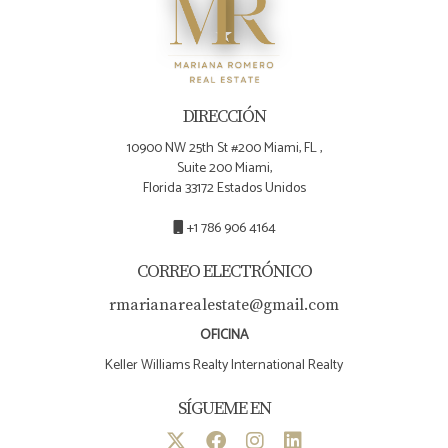
propiedad?
Es crucial contar con asesoría legal especializada
desde el principio para prevenir problemas futuros
y saber cómo actuar si surgen inconvenientes.
DIRECCIÓN
Recuerda que cada paso cuenta hacia tu éxito como
10900 NW 25th St #200 Miami, FL ,
inversionista inmobiliario. Si necesitas ayuda o más
Suite 200 Miami,
información sobre cómo iniciar tu viaje hacia la
Florida 33172 Estados Unidos
inversión en bienes raíces, ¡contacta a Mariana
+1 786 906 4164
Romero hoy mismo!
CORREO ELECTRÓNICO
rmarianarealestate@gmail.com
OFICINA
Keller Williams Realty International Realty
SÍGUEME EN