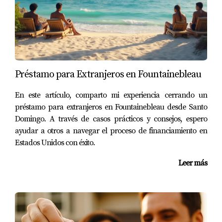
internacionales.
Conocimiento del idioma y cultura hispana.
Red de contactos en el sector inmobiliario
local.
CASOS PRÁCTICOS
Préstamo para Extranjeros en Fountainebleau
Para ilustrar cómo los inversionistas pueden mitigar
En este artículo, comparto mi experiencia cerrando un
riesgos, aquí presentamos tres casos prácticos que
préstamo para extranjeros en Fountainebleau desde Santo
destacan diferentes enfoques:
Domingo. A través de casos prácticos y consejos, espero
ayudar a otros a navegar el proceso de financiamiento en
Caso 1: Inversión Residencial en Miami
Estados Unidos con éxito.
Un grupo de amigos provenientes de México decidió
Leer más
invertir en un condominio en Miami. Antes de
realizar la compra, realizaron un análisis exhaustivo
del mercado y contrataron a Mariana Romero como
su agente. Gracias a su conocimiento local y
habilidades lingüísticas, pudieron negociar un