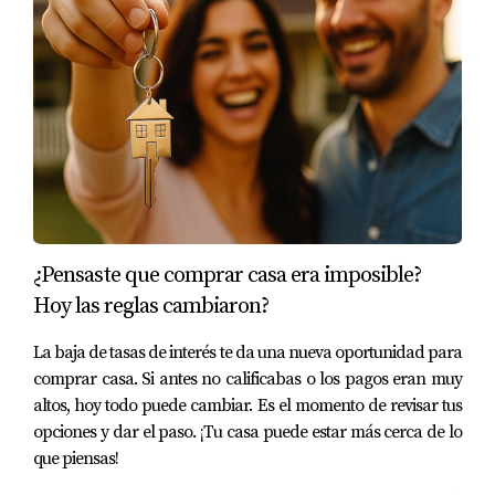
precio favorable y minimizar los riesgos asociados.
Caso 2: Propiedad Comercial en Orlando
Una familia colombiana optó por invertir en una
propiedad comercial en Orlando. Al trabajar con un
agente especializado, pudieron identificar áreas
emergentes con alto potencial de crecimiento.
Además, realizaron estudios sobre las tendencias
turísticas que aseguraron un flujo constante de
¿Pensaste que comprar casa era imposible?
inquilinos.
Hoy las reglas cambiaron?
Caso 3: Diversificación de Inversiones en
La baja de tasas de interés te da una nueva oportunidad para
Tampa
comprar casa. Si antes no calificabas o los pagos eran muy
altos, hoy todo puede cambiar. Es el momento de revisar tus
Un inversionista argentino decidió diversificar su
opciones y dar el paso. ¡Tu casa puede estar más cerca de lo
portafolio adquiriendo varias propiedades
que piensas!
residenciales pequeñas en Tampa. Al hacerlo,