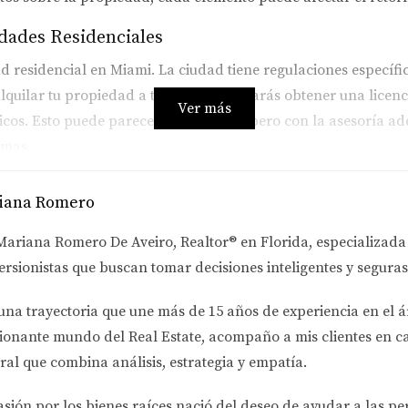
edades Residenciales
 residencial en Miami. La ciudad tiene regulaciones específic
alquilar tu propiedad a turistas, necesitarás obtener una licenc
Ver más
sticos. Esto puede parecer complicado, pero con la asesoría 
emas.
al
iana Romero
arrollar un espacio comercial en Orlando. Aquí, las leyes de 
Mariana Romero De Aveiro
, Realtor® en Florida, especializad
 normativas locales para evitar retrasos o incluso la cancela
ersionistas
que buscan tomar decisiones inteligentes y seguras
n afectar tu capacidad para construir. Un agente experimen
.
una trayectoria que une más de
15 años de experiencia en el á
Plazo
ionante mundo del Real Estate
, acompaño a mis clientes en c
ral que combina análisis, estrategia y empatía.
pularidad en ciudades como Tampa. Sin embargo, muchas juris
lgunas áreas requieren que los propietarios residenciales regis
asión por los bienes raíces nació del deseo de ayudar a las p