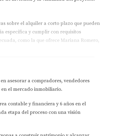
as sobre el alquiler a corto plazo que pueden
ia específica y cumplir con requisitos
adecuada, como la que ofrece Mariana Romero,
zonificación son cruciales. Necesitarás
a en asesorar a
compradores, vendedores
ción del proyecto. Además, es importante
 en el mercado inmobiliario.
tado como Mariana Romero puede ayudarte a
rea contable y financiera
y
6 años en el
ada etapa del proceso con una visión
dicciones han implementado restricciones
tren sus propiedades como alquileres a corto
ersonas a
construir patrimonio y alcanzar