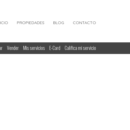
NICIO
PROPIEDADES
BLOG
CONTACTO
ar
Vender
Mis servicios
E-Card
Califica mi servicio