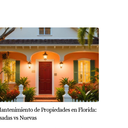
te o alquilarla a corto plazo, podrías
ersión. Es importante investigar estos
roblema legal relacionado con tu propiedad.
roporcionará información actualizada sobre
antenimiento de Propiedades en Florida:
je emocionante pero desafiante; asegúrate de
sadas vs Nuevas