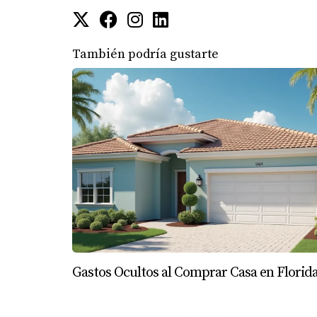
comerciales.
¿Necesito una visa para invertir en b
También podría gustarte
No necesitas una visa específica para compra
necesitar cumplir con ciertos requisitos migra
¿Cómo afecta el impuesto sobre la p
El impuesto sobre la propiedad varía según el
impuestos antes de realizar una compra.
¿Qué debo hacer si tengo problemas
Es recomendable buscar asesoría legal especi
¿Cómo puedo asegurarme de cumplir 
La mejor manera es trabajar con un agente 
Gastos Ocultos al Comprar Casa en Florid
las regulaciones locales y te ayudará a cumpl
estar bien informado y rodeado de profesiona