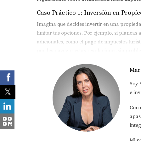
Caso Práctico 1: Inversión en Propi
Imagina que decides invertir en una propiedad
limitar tus opciones. Por ejemplo, si planeas 
adicionales, como el pago de impuestos turí
puedes navegar estas regulaciones sin probl
Caso Práctico 2: Desarrollo Comerci
Mar
Ahora supongamos que estás interesado en des
Soy
asegurarte de que tu proyecto cumpla con las
e inv
considerar las leyes ambientales que puede
entender estos requisitos y facilitar el proceso
Con 
Caso Práctico 3: Alquileres a Corto 
apas
integ
Los alquileres a corto plazo han ganado po
estrictas sobre esta práctica. Por ejemplo, a
Mi p