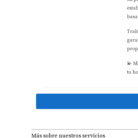
plazo y paguen tarifas anuales. Si no cumples
esta
propiedad. Aquí es donde contar con el apoy
basa
CONCLUSIONES
Trab
gara
Entender cómo afecta la legislación local a lo
prop
cualquier persona interesada en este mercado
en tu inversión. No te enfrentes solo a este 
💫
Mi
fracaso en tus esfuerzos inmobiliarios. Si est
tu h
información sobre cómo navegar por estas co
correcto.
PREGUNTAS FRECUENTE
¿Qué tipo de propiedades pueden co
Los extranjeros pueden comprar casi cualquie
Más sobre nuestros servicios