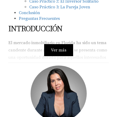
Caso Práctico 2: El Inversor Solitario
Caso Práctico 3: La Pareja Joven
Conclusión
Preguntas Frecuentes
INTRODUCCIÓN
El mercado inmobiliario en Florida ha sido un tema
candente durante años, y en 2025, se presenta como
Ver más
una oportunidad dorada para aquellos interesados
en inversiones en preconstrucción. Con una
economía que sigue creciendo y una población que
no para de aumentar, la demanda por nuevas
viviendas se ha disparado. Pero, ¿qué significa esto
realmente para los inversores? En este artículo,
exploraremos cómo las tendencias actuales están
moldeando el futuro de las inversiones inmobiliarias
en Florida. Desde la búsqueda de propiedades que