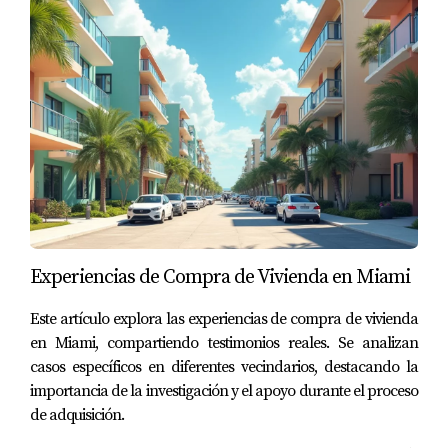
Caso Práctico 3: La Pareja Joven
María y Luis son una pareja joven que buscaba su
primer hogar. Optaron por comprar una propiedad
en preconstrucción porque podían personalizarla
según sus gustos y necesidades. Además,
aprovecharon las tasas hipotecarias bajas para
asegurar un buen trato financiero. Su decisión no
solo les dio un hogar perfecto sino también una
inversión sólida que ha crecido significativamente
desde su compra.
Experiencias de Compra de Vivienda en Miami
CONCLUSIÓN
Este artículo explora las experiencias de compra de vivienda
en Miami, compartiendo testimonios reales. Se analizan
casos específicos en diferentes vecindarios, destacando la
Invertir en propiedades de preconstrucción en
importancia de la investigación y el apoyo durante el proceso
Florida es más que una simple transacción
de adquisición.
financiera; es una oportunidad para construir un