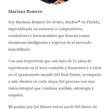
se alineen con tus objetivos financieros hasta
Mariana Romero
entender el impacto del entorno económico, aquí
encontrarás todo lo que necesitas saber.
Soy
Mariana Romero De Aveiro
, Realtor® en Florida,
especializada en asesorar a
compradores,
TENDENCIAS ACTUALES DEL
vendedores e inversionistas
que buscan tomar
MERCADO INMOBILIARIO
decisiones inteligentes y seguras en el mercado
inmobiliario.
Demanda Creciente de Propiedades
Nuevas
Con una trayectoria que une más de
15 años de
La demanda por propiedades nuevas ha alcanzado
experiencia en el área contable y financiera
y
6 años
niveles sin precedentes. Según datos recientes de la
en el apasionante mundo del Real Estate
, acompaño
Asociación Nacional de Agentes Inmobiliarios, más
a mis clientes en cada etapa del proceso con una
del 60% de los compradores están interesados en
visión integral que combina análisis, estrategia y
propiedades recién construidas. Esto se debe a
empatía.
varios factores, entre ellos la modernización de las
Mi pasión por los bienes raíces nació del deseo de
infraestructuras y el deseo de vivir en comunidades