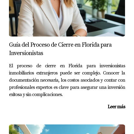
hogar sino también un aumento significativo en el
valor a medida que la zona se desarrollaba. En
menos de tres años, su propiedad había aumentado
su valor un 30%, lo que les permitió obtener
beneficios al venderla.
Guía del Proceso de Cierre en Florida para
Inversionistas
Caso Práctico 2: El Inversor Solitario
Juan es un inversor solitario que compró varias
El proceso de cierre en Florida para inversionistas
unidades en un nuevo desarrollo cerca del centro de
inmobiliarios extranjeros puede ser complejo. Conocer la
documentación necesaria, los costos asociados y contar con
Miami. Al optar por propiedades multifamiliares,
profesionales expertos es clave para asegurar una inversión
pudo diversificar su portafolio y generar ingresos
exitosa y sin complicaciones.
pasivos a través del alquiler. Con la creciente
demanda por alquileres a corto plazo debido al
Leer más
turismo, sus unidades están siempre ocupadas y le
brindan un flujo constante de ingresos.