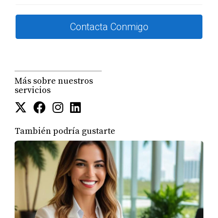
este crecimiento, ofreciendo incentivos fiscales para
desarrolladores y compradores.
Contacta Conmigo
CASOS PRÁCTICOS DE
INVERSIÓN
Más sobre nuestros
servicios
Para ilustrar cómo estas tendencias afectan a los
inversores individuales, veamos algunos casos
prácticos.
También podría gustarte
Caso Práctico 1: La Familia Pérez
La familia Pérez decidió invertir en una propiedad
de preconstrucción en Tampa. Atraídos por la
promesa de una comunidad familiar con escuelas
cercanas y parques, se dieron cuenta rápidamente
de que su inversión no solo les proporcionaría un