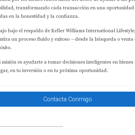
edes disfrutar de tu inversión ahora, sino también cosechar be
bilidad
, transformando cada transacción en una oportunidad 
das en la honestidad y la confianza.
ajo bajo el respaldo de
Keller Williams International Lifestyle
nal
ntiza un proceso fluido y exitoso —desde la búsqueda o venta 
ósito.
 vacacional en Orlando después de visitar la ciudad varias ve
o solo de disfrutar de su propiedad sino también de generar 
 misión es ayudarte a tomar decisiones inteligentes en bienes 
 gran parte del año, cubriendo así los gastos asociados con 
ogar, en tu inversión o en tu próxima oportunidad.
al
 de productos alimenticios, decidió abrir una sucursal en Mi
al, pudieron establecerse en un lugar estratégico con acceso 
Contacta Conmigo
 también aprovechar las ventajas fiscales que ofrece el estado
 de Portafolio
n su país natal pero buscaba diversificar su portafolio. Al in