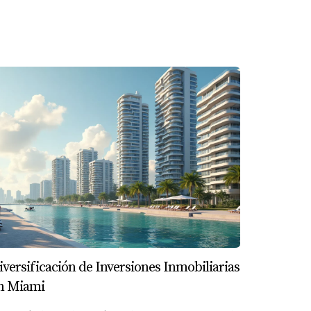
itido minimizar riesgos y maximizar ganancias
construir un futuro sólido mientras disfrutas
onómicas abundantes y un mercado inmobiliario
iva para invertir aquí. Si estás considerando
 obtener asesoría personalizada y comenzar
iversificación de Inversiones Inmobiliarias
recios pueden ser más accesibles.
n Miami