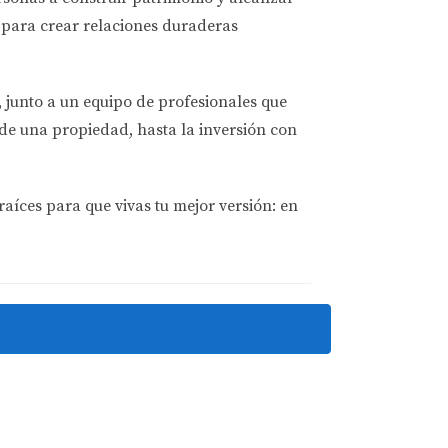
neficios futuros.
para crear relaciones duraderas
, junto a un equipo de profesionales que
de una propiedad, hasta la inversión con
ces. Al darse cuenta de que podían alquilarla
ingresos pasivos. Gracias a plataformas
raíces para que vivas tu mejor versión: en
la propiedad.
ami debido al creciente mercado
a una amplia clientela hispana. Esta decisión
.
vestigar sobre el mercado inmobiliario en