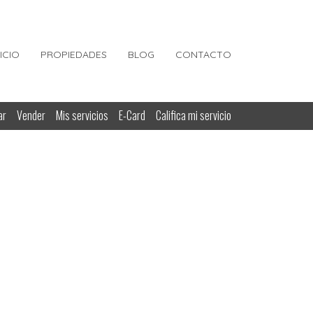
NICIO
PROPIEDADES
BLOG
CONTACTO
ar
Vender
Mis servicios
E-Card
Califica mi servicio