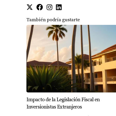
Florida, decidió adquirir varias unidades en
al beneficiarse del crecimiento continuo del á
También podría gustarte
CONCLUSIÓN
Invertir en propiedades en Florida es más qu
del estilo de vida que este hermoso estado t
estable, no es sorprendente que tantos invers
dar este emocionante paso hacia la inversió
tu viaje hacia el éxito financiero.
PREGUNTAS FRECUENTE
¿Cuál es el mejor momento para inve
Impacto de la Legislación Fiscal en
El mejor momento suele ser durante la tempor
Inversionistas Extranjeros
¿Qué tipo de propiedad debo consid