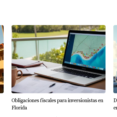
 un complejo residencial en Tampa. Esta estrategia le ha perm
rea.
e una simple transacción financiera; es una oportunidad para 
iene para ofrecer. Con un clima favorable, oportunidades ec
ionistas extranjeros de habla hispana estén tomando la iniciat
n inmobiliaria, no dudes en contactar a Mariana Romero para
S
rtir en propiedades en Florida?
Obligaciones fiscales para inversionistas en
D
ada baja turística (de septiembre a noviembre), cuando los p
Florida
e
erar?