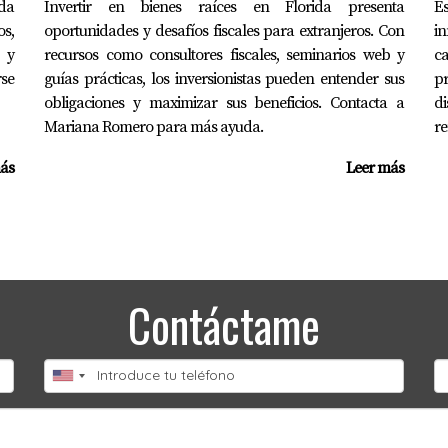
ida
Invertir en bienes raíces en Florida presenta
Es
os,
s pasivos, considera propiedades residenciales o comerciales; 
oportunidades y desafíos fiscales para extranjeros. Con
in
 y
recursos como consultores fiscales, seminarios web y
ca
ísticas.
rse
guías prácticas, los inversionistas pueden entender sus
pr
al?
obligaciones y maximizar sus beneficios. Contacta a
d
Mariana Romero para más ayuda.
re
 puede facilitarte el proceso al brindarte información valio
ás
Leer más
n la compra de una propiedad?
estos sobre la propiedad, costos de cierre y mantenimiento r
Contáctame
cualquier inversión; el mercado inmobiliario en Florida ha mo
r bien informada; si tienes dudas o necesitas asesoría especí
omero!