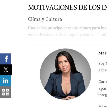
MOTIVACIONES DE LOS I
Clima y Cultura
Una de las principales motivaciones para inve
en un destino turístico popular, sino que tam
permanentemente. La diversidad cultural del 
cómodos al hacer negocios aquí. > "Florida es
Mar
Oportunidades Económicas
Soy
Florida cuenta con una economía robusta y div
e inv
encontrar oportunidades lucrativas. La baja t
adicionales que hacen que invertir aquí sea a
Con 
apas
Estabilidad y Rentabilidad
integ
La estabilidad del mercado inmobiliario en Flo
nacional e internacional, el mercado inmobili
Mi p