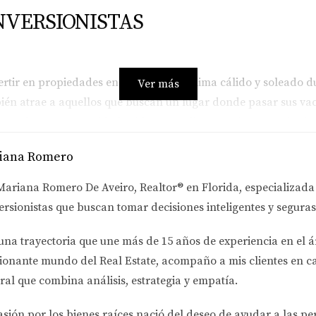
NVERSIONISTAS
rtir en propiedades en Florida es su clima cálido y soleado du
Ver más
bién atrae a aquellos que buscan un lugar donde pasar sus vac
estado, con comunidades hispanas vibrantes, hace que los inv
 un lugar donde puedo disfrutar del sol y la playa mientras c
iana Romero
Mariana Romero De Aveiro
, Realtor® en Florida, especializad
ersificada. Desde el turismo hasta la tecnología, hay múltipl
ersionistas
que buscan tomar decisiones inteligentes y seguras
asa de impuestos sobre la propiedad y la ausencia de impuesto
ún más atractivo.
una trayectoria que une más de
15 años de experiencia en el á
ionante mundo del Real Estate
, acompaño a mis clientes en c
ral que combina análisis, estrategia y empatía.
rida es otro factor clave que atrae a los inversionistas. A pe
ario floridano ha demostrado ser resistente y rentable a larg
asión por los bienes raíces nació del deseo de ayudar a las p