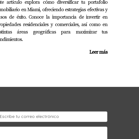
te artículo explora cómo diversificar tu portafolio
si buscas un lugar vacacional, evalúa casas o
mobiliario en Miami, ofreciendo estrategias efectivas y
sos de éxito. Conoce la importancia de invertir en
opiedades residenciales y comerciales, así como en
istintas áreas geográficas para maximizar tus
ndimientos.
sa sobre el mercado local y ayudarte a
Leer más
egular.
strado estabilidad histórica y crecimiento
fica sobre inversiones inmobiliarias en