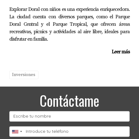
3: Propiedades Turísticas Exitosas
Una pareja
Explorar Doral con niños es una experiencia enriquecedora.
compró una propiedad vacacional cerca de Orlando
La ciudad cuenta con diversos parques, como el Parque
con la intención de alquilarla a turistas. Gracias a su
Doral Central y el Parque Tropical, que ofrecen áreas
ubicación estratégica y al auge del turismo familiar,
recreativas, picnics y actividades al aire libre, ideales para
lograron obtener ingresos constantes durante todo
disfrutar en familia.
el año. Además, realizaron mejoras estéticas para
Leer más
hacerla más atractiva para los inquilinos
potenciales. Este caso muestra cómo aprovechar el
atractivo turístico puede generar ingresos
Inversiones
significativos.
Contáctame
CONCLUSIÓN
Invertir en bienes raíces en Florida presenta tanto
oportunidades como desafíos relacionados con el
clima. Comprender estos factores es esencial para