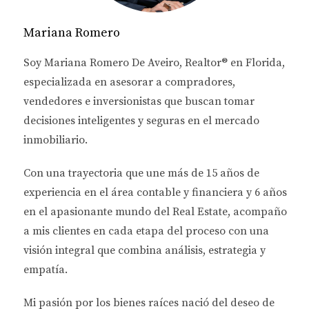
desafíos.
Mariana Romero
IMPACTO DEL CLIMA EN EL
Soy
Mariana Romero De Aveiro
, Realtor® en Florida,
MERCADO INMOBILIARIO
especializada en asesorar a
compradores,
vendedores e inversionistas
que buscan tomar
El clima no solo afecta la calidad de vida de los
decisiones inteligentes y seguras en el mercado
residentes, sino que también tiene un impacto
inmobiliario.
directo en la inversión inmobiliaria. A continuación,
analizaremos tres aspectos clave que debes
Con una trayectoria que une más de
15 años de
considerar.
experiencia en el área contable y financiera
y
6 años
en el apasionante mundo del Real Estate
, acompaño
Huracanes y Tormentas
a mis clientes en cada etapa del proceso con una
Florida es famosa por sus huracanes, que pueden
visión integral que combina análisis, estrategia y
causar daños significativos a las propiedades. Los
empatía.
inversores deben estar preparados para enfrentar
estos desastres naturales, ya que pueden afectar
Mi pasión por los bienes raíces nació del deseo de