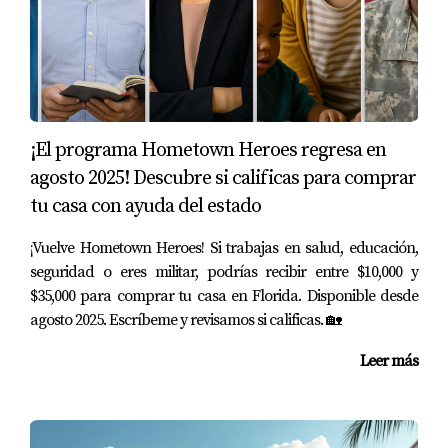
sino también cómo el cambio climático podría
afectar sus inversiones en el futuro. Tomar
decisiones informadas ahora puede ahorrar mucho
dinero más adelante.
Atractivo Turístico
¡El programa Hometown Heroes regresa en
A pesar de los riesgos asociados con el clima,
agosto 2025! Descubre si calificas para comprar
Florida sigue siendo uno de los destinos turísticos
tu casa con ayuda del estado
más populares del mundo. Este atractivo turístico
¡Vuelve Hometown Heroes! Si trabajas en salud, educación,
crea oportunidades únicas para los inversores.
seguridad o eres militar, podrías recibir entre $10,000 y
Las propiedades vacacionales tienen una alta
$35,000 para comprar tu casa en Florida. Disponible desde
demanda durante todo el año.
agosto 2025. Escríbeme y revisamos si calificas. 🏡
Los eventos culturales y festivales atraen a
miles de visitantes, lo que beneficia al sector
Leer más
inmobiliario.
La infraestructura turística está
constantemente mejorando, lo que aumenta el