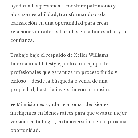
tanto el valor de las propiedades como su
ayudar a las personas a
construir patrimonio y
rentabilidad.
alcanzar estabilidad
, transformando cada
transacción en una oportunidad para crear
Las propiedades ubicadas en zonas costeras
relaciones duraderas basadas en la honestidad y la
suelen tener primas de seguro más altas
confianza.
debido al riesgo de huracanes.
Las casas que han sido afectadas por
tormentas pueden perder valor rápidamente.
Trabajo bajo el respaldo de
Keller Williams
La demanda puede disminuir temporalmente
International Lifestyle
, junto a un equipo de
después de un huracán, afectando las ventas y
profesionales que garantiza un proceso fluido y
alquileres.
exitoso —desde la búsqueda o venta de una
Es fundamental que los inversores realicen estudios
propiedad, hasta la inversión con propósito.
de riesgo antes de comprar propiedades en áreas
propensas a huracanes. Esto no solo les ayudará a
💫
Mi misión es ayudarte a tomar decisiones
entender los costos asociados con el seguro, sino
inteligentes en bienes raíces para que vivas tu mejor
también a evaluar si la inversión vale la pena a
versión: en tu hogar, en tu inversión o en tu próxima
largo plazo.
oportunidad.