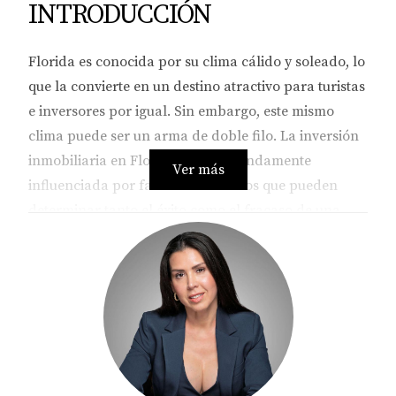
INTRODUCCIÓN
Florida es conocida por su clima cálido y soleado, lo
que la convierte en un destino atractivo para turistas
e inversores por igual. Sin embargo, este mismo
clima puede ser un arma de doble filo. La inversión
inmobiliaria en Florida está profundamente
Ver más
influenciada por factores climáticos que pueden
determinar tanto el éxito como el fracaso de una
propiedad. Desde la posibilidad de huracanes hasta
las tendencias de cambio climático, entender estas
variables es esencial para cualquier persona
interesada en invertir en bienes raíces en este estado
vibrante. En este artículo, te invitamos a explorar
cómo el clima impacta en la inversión inmobiliaria
en Florida y cómo puedes navegar por estos