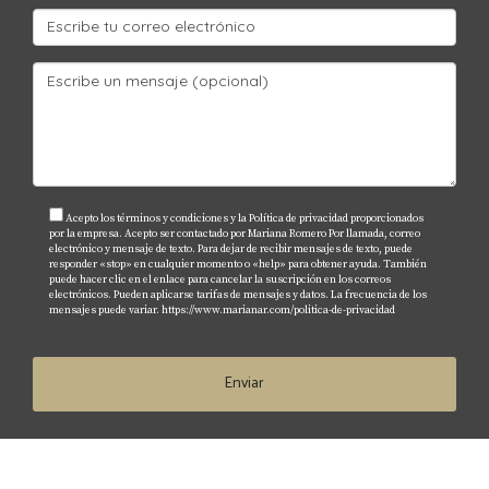
tomar decisiones informadas que maximicen tus
inversiones y minimicen riesgos. Ya sea que estés
considerando comprar una propiedad vacacional o
desarrollar un proyecto residencial sostenible,
siempre es recomendable contar con asesoría
experta para navegar por este complejo panorama.
Si estás pensando en dar el siguiente paso hacia tu
inversión inmobiliaria en Florida o simplemente
Acepto los términos y condiciones y la Política de privacidad proporcionados
por la empresa. Acepto ser contactado por Mariana Romero Por llamada, correo
deseas obtener más información sobre cómo
electrónico y mensaje de texto. Para dejar de recibir mensajes de texto, puede
responder «stop» en cualquier momento o «help» para obtener ayuda. También
manejar los riesgos climáticos, no dudes en
puede hacer clic en el enlace para cancelar la suscripción en los correos
electrónicos. Pueden aplicarse tarifas de mensajes y datos. La frecuencia de los
contactar a Mariana Romero. Ella está aquí para
mensajes puede variar.
https://www.marianar.com/politica-de-privacidad
ayudarte a encontrar la mejor estrategia para tu
situación particular.
Enviar
PREGUNTAS FRECUENTES
¿Cómo afectan los huracanes al valor de