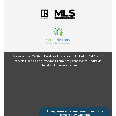
inmobiliarias en Florida, ¡no dudes en contactarme!
Estoy aquí para guiarte hacia decisiones acertadas y
exitosas.
Volver arriba
|
Twitter
|
Facebook
|
Instagram
|
Linkedin
|
Califica mi
servicio
|
Política de privacidad
|
Términos y condiciones
|
Índice de
contenidos
|
Ingreso de usuario
Programe una reunión conmigo
powered by Calendly