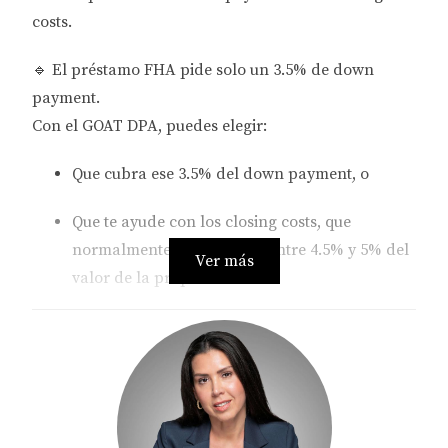
costs
.
🔹
El préstamo FHA pide solo un 3.5% de down
payment.
Con el
GOAT DPA
, puedes elegir:
Que cubra ese
3.5% del down payment
, o
Que te ayude con los
closing costs
, que
normalmente representan entre
4.5% y 5%
del
Ver más
valor de la propiedad.
De esta forma, muchas familias que tienen ingresos
pero no han podido ahorrar lo suficiente pueden
finalmente dar el paso a la compra de su casa.