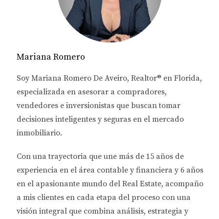
🔑 REQUISITOS PRINCIPALES
Préstamo principal:
FHA
(propiedades de 1–2
unidades).
Mariana Romero
No hay restricciones de ingresos.
Soy
Mariana Romero De Aveiro
, Realtor® en Florida,
No necesitas ser comprador por primera vez.
especializada en asesorar a
compradores,
vendedores e inversionistas
que buscan tomar
Score de crédito mínimo:
decisiones inteligentes y seguras en el mercado
inmobiliario.
620 para opción
condonable
(5 años).
Con una trayectoria que une más de
15 años de
660 para opción
reembolsable
.
experiencia en el área contable y financiera
y
6 años
en el apasionante mundo del Real Estate
, acompaño
💡 ¿POR QUÉ ES UNA GRAN
a mis clientes en cada etapa del proceso con una
OPORTUNIDAD EN 2025?
visión integral que combina análisis, estrategia y