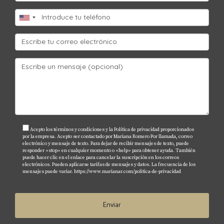
Acepto los términos y condiciones y la Política de privacidad proporcionados
por la empresa. Acepto ser contactado por Mariana Romero Por llamada, correo
electrónico y mensaje de texto. Para dejar de recibir mensajes de texto, puede
responder «stop» en cualquier momento o «help» para obtener ayuda. También
puede hacer clic en el enlace para cancelar la suscripción en los correos
electrónicos. Pueden aplicarse tarifas de mensajes y datos. La frecuencia de los
mensajes puede variar.
https://www.marianar.com/politica-de-privacidad
Enviar