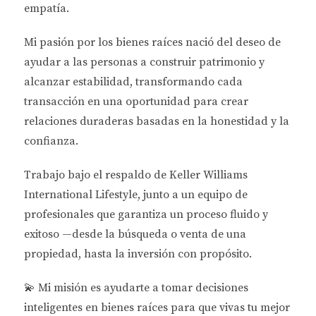
empatía.
El programa
Hometown Heroes
este año está
Mi pasión por los bienes raíces nació del deseo de
limitado a ciertas profesiones, dejando fuera a
ayudar a las personas a
construir patrimonio y
muchos compradores.
alcanzar estabilidad
, transformando cada
transacción en una oportunidad para crear
El
GOAT DPA
es más flexible y accesible:
relaciones duraderas basadas en la honestidad y la
cualquier persona con ingresos estables puede
confianza.
aplicar.
Trabajo bajo el respaldo de
Keller Williams
Estamos en un
mercado de compradores
, con
International Lifestyle
, junto a un equipo de
más inventario y mejores condiciones de
profesionales que garantiza un proceso fluido y
negociación.
exitoso —desde la búsqueda o venta de una
En lugar de seguir pagando renta (y financiar
propiedad, hasta la inversión con propósito.
la hipoteca de otro), ahora puedes aprovechar
💫
Mi misión es ayudarte a tomar decisiones
esta ayuda y convertir ese pago mensual en
inteligentes en bienes raíces para que vivas tu mejor
inversión propia.