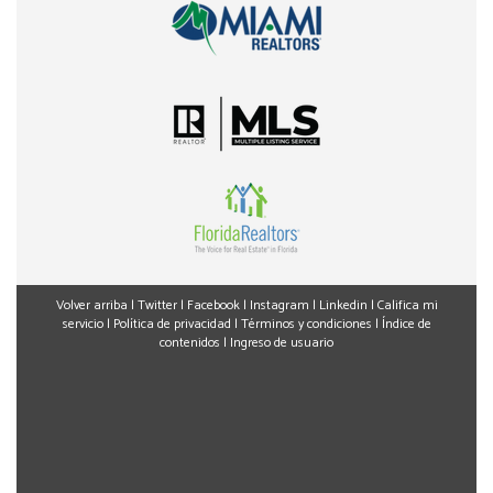
Volver arriba
|
Twitter
|
Facebook
|
Instagram
|
Linkedin
|
Califica mi
servicio
|
Política de privacidad
|
Términos y condiciones
|
Índice de
contenidos
|
Ingreso de usuario