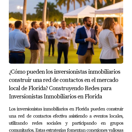
reparaciones menores, están felices con su elección
porque han podido personalizar su nuevo hogar.
Caso 2: El Inversor Experimentado
Carlos es un inversor experimentado que busca
diversificar su portafolio. Después de analizar el
mercado, decide invertir en varias propiedades
nuevas en desarrollo. Aunque el costo inicial es alto,
confía en que la revalorización futura le dará un
¿Cómo pueden los inversionistas inmobiliarios
excelente retorno sobre su inversión. Su estrategia se
construir una red de contactos en el mercado
basa en la creciente demanda en esa área
local de Florida? Construyendo Redes para
específica.
Inversionistas Inmobiliarios en Florida
Case 3: La Familia Creciendo
Los inversionistas inmobiliarios en Florida pueden construir
María y Javier tienen dos hijos pequeños y necesitan
una red de contactos efectiva asistiendo a eventos locales,
más espacio. Deciden buscar una casa usada con un
utilizando redes sociales y participando en grupos
jardín grande donde sus hijos puedan jugar.
comunitarios. Estas estrategias fomentan conexiones valiosas