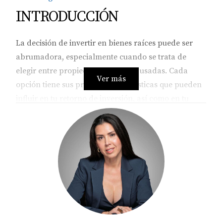
INTRODUCCIÓN
La decisión de invertir en bienes raíces puede ser
abrumadora, especialmente cuando se trata de
elegir entre propiedades nuevas y usadas. Cada
Ver más
opción tiene sus propias características que pueden
influir en tu retorno de inversión, así como en tu
experiencia como propietario. Las propiedades
nuevas suelen ofrecer modernidad y menos
problemas de mantenimiento, mientras que las
propiedades usadas pueden presentar
oportunidades únicas a precios más accesibles. En
este artículo, desglosaremos estas diferencias clave
para ayudarte a determinar cuál es la mejor opción
para ti.