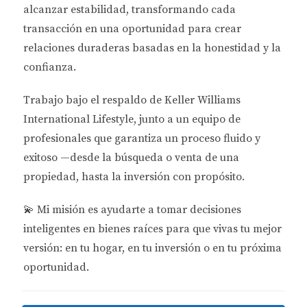
alcanzar estabilidad
, transformando cada
“El costo inicial no es el único factor a
transacción en una oportunidad para crear
considerar; los gastos futuros pueden
relaciones duraderas basadas en la honestidad y la
influir significativamente en tu retorno
de inversión.”
confianza.
Trabajo bajo el respaldo de
Keller Williams
Mantenimiento y Reparaciones
International Lifestyle
, junto a un equipo de
Cuando adquieres una propiedad nueva,
profesionales que garantiza un proceso fluido y
generalmente puedes esperar menos problemas de
exitoso —desde la búsqueda o venta de una
mantenimiento en los primeros años. Esto se debe a
propiedad, hasta la inversión con propósito.
que todo está recién construido y debería funcionar
sin inconvenientes. Sin embargo, con una propiedad
💫
Mi misión es ayudarte a tomar decisiones
usada, es probable que enfrentes reparaciones más
inteligentes en bienes raíces para que vivas tu mejor
frecuentes. Es fundamental realizar una inspección
versión: en tu hogar, en tu inversión o en tu próxima
exhaustiva antes de comprar para identificar
oportunidad.
posibles problemas ocultos.