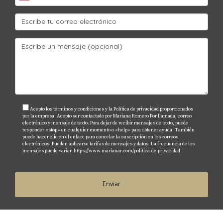
costos potenciales de renovación.
¿Cómo afecta el financiamiento al costo
total de la propiedad?
Las tasas de interés pueden variar según el tipo de
propiedad; generalmente, las propiedades nuevas
tienen mejores opciones de financiamiento.
Acepto los términos y condiciones y la Política de privacidad proporcionados
¿Qué debo buscar al inspeccionar una
por la empresa. Acepto ser contactado por Mariana Romero Por llamada, correo
propiedad usada?
electrónico y mensaje de texto. Para dejar de recibir mensajes de texto, puede
responder «stop» en cualquier momento o «help» para obtener ayuda. También
puede hacer clic en el enlace para cancelar la suscripción en los correos
Es crucial revisar el estado del techo, plomería,
electrónicos. Pueden aplicarse tarifas de mensajes y datos. La frecuencia de los
mensajes puede variar.
https://www.marianar.com/politica-de-privacidad
electricidad y cualquier signo de daño estructural o
humedad.
Enviar
¿Puedo negociar el precio de una
propiedad nueva?
Aunque puede ser más difícil negociar con