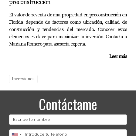
preconstrucción
necesitas asesoramiento personalizado sobre qué
opción podría ser la mejor para ti, no dudes en
El valor de reventa de una propiedad en preconstrucción en
contactar a Mariana Romero.
Florida depende de factores como ubicación, calidad de
construcción y tendencias del mercado. Conocer estos
PREGUNTAS FRECUENTES
elementos es clave para maximizar tu inversión. Contacta a
Mariana Romero para asesoría experta.
¿Cuál es la ventaja principal de comprar
Leer más
una propiedad nueva?
Las propiedades nuevas suelen requerir menos
mantenimiento y ofrecen garantías del constructor,
Inversiones
lo cual puede ser muy atractivo para los
compradores.
Contáctame
¿Es mejor comprar una propiedad usada
si tengo un presupuesto limitado?
Sí, las propiedades usadas generalmente son más
asequibles inicialmente; sin embargo, considera los