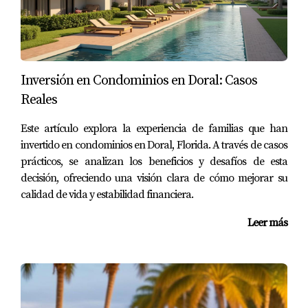
financieras.”
CASOS PRÁCTICOS
Inversión en Condominios en Doral: Casos
Para ilustrar mejor estas diferencias, consideremos
Reales
tres casos prácticos que reflejan situaciones
comunes al invertir en bienes raíces.
Este artículo explora la experiencia de familias que han
invertido en condominios en Doral, Florida. A través de casos
Caso 1: La Pareja Joven Buscando Su
prácticos, se analizan los beneficios y desafíos de esta
Primer Hogar
decisión, ofreciendo una visión clara de cómo mejorar su
Imagina a Ana y Luis, una pareja joven buscando su
calidad de vida y estabilidad financiera.
primer hogar. Deciden visitar varias propiedades
Leer más
nuevas y usadas. Al final optan por una propiedad
usada en un barrio consolidado porque les permite
acceder a mejores escuelas y servicios a un precio
más bajo. Aunque tendrán que hacer algunas