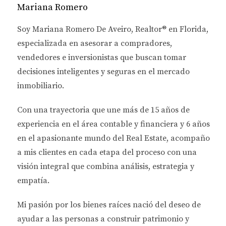
Mariana Romero
DIFERENCIAS CLAVE ENTRE
PROPIEDADES NUEVAS Y
Soy
Mariana Romero De Aveiro
, Realtor® en Florida,
especializada en asesorar a
compradores,
USADAS
vendedores e inversionistas
que buscan tomar
decisiones inteligentes y seguras en el mercado
Costo Inicial
inmobiliario.
Uno de los factores más determinantes al momento
de decidir entre una propiedad nueva o usada es el
Con una trayectoria que une más de
15 años de
costo inicial. Las propiedades nuevas suelen tener
experiencia en el área contable y financiera
y
6 años
un precio más elevado debido a su estado impecable
en el apasionante mundo del Real Estate
, acompaño
y las comodidades modernas que ofrecen. Por otro
a mis clientes en cada etapa del proceso con una
lado, las propiedades usadas pueden ser más
visión integral que combina análisis, estrategia y
asequibles, pero es importante considerar los costos
empatía.
adicionales que podrían surgir por reparaciones o
Mi pasión por los bienes raíces nació del deseo de
renovaciones necesarias.
ayudar a las personas a
construir patrimonio y