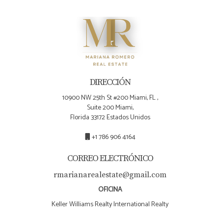
desarrolladores por propiedades nuevas, siempre
vale la pena preguntar sobre incentivos o
descuentos. Si tienes más preguntas o deseas
explorar tus opciones inmobiliarias con confianza,
¡contacta a Mariana Romero hoy mismo!
DIRECCIÓN
10900 NW 25th St #200 Miami, FL ,
Suite 200 Miami,
Florida 33172 Estados Unidos
+1 786 906 4164
CORREO ELECTRÓNICO
rmarianarealestate@gmail.com
OFICINA
Keller Williams Realty International Realty