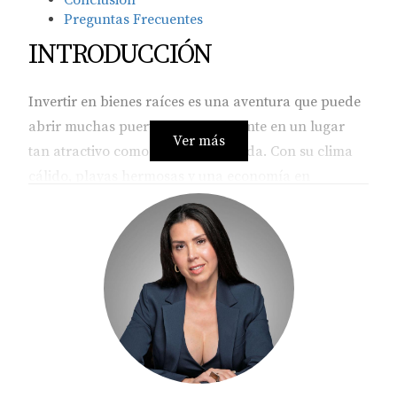
Conclusión
Preguntas Frecuentes
INTRODUCCIÓN
Invertir en bienes raíces es una aventura que puede
abrir muchas puertas, especialmente en un lugar
Ver más
tan atractivo como Broward, Florida. Con su clima
cálido, playas hermosas y una economía en
crecimiento, esta área se ha convertido en un imán
para los inversionistas extranjeros. Sin embargo, dar
el primer paso puede ser abrumador si no estás
familiarizado con el mercado local. En este artículo,
vamos a desglosar algunos consejos clave que te
ayudarán a navegar por el proceso de inversión
inmobiliaria en Broward. Con un enfoque claro y
directo, podrás sentirte más seguro al tomar