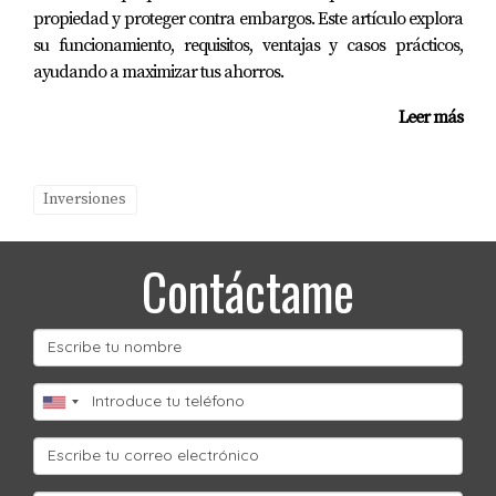
propiedad y proteger contra embargos. Este artículo explora
¿Listo para empezar?
su funcionamiento, requisitos, ventajas y casos prácticos,
ayudando a maximizar tus ahorros.
¡No esperes más! La oportunidad está llamando a tu
puerta.
Leer más
¿Tienes preguntas?
Inversiones
Si tienes dudas o necesitas asesoría personalizada,
¡Mariana Romero está aquí para ti!
Contáctame
¡Contáctanos hoy mismo!
Tu futuro como inversionista comienza ahora.
PREGUNTAS FRECUENTES
¿Cuáles son los requisitos legales para
comprar propiedades como extranjero?