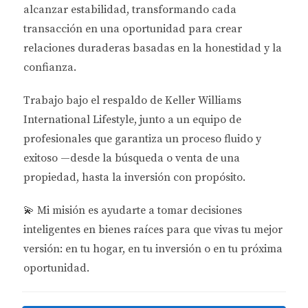
alcanzar estabilidad
, transformando cada
transacciones inmobiliarias. Además, es importante
transacción en una oportunidad para crear
estar al tanto de las restricciones sobre la propiedad
relaciones duraderas basadas en la honestidad y la
de terrenos y viviendas por parte de extranjeros. Las
confianza.
leyes pueden variar dependiendo del tipo de
propiedad que desees adquirir, ya sea residencial o
Trabajo bajo el respaldo de
Keller Williams
comercial.
International Lifestyle
, junto a un equipo de
profesionales que garantiza un proceso fluido y
Investigar el Mercado Inmobiliario
exitoso —desde la búsqueda o venta de una
La investigación del mercado es otro aspecto crucial
propiedad, hasta la inversión con propósito.
antes de realizar una inversión significativa.
Broward cuenta con diversas áreas con
💫
Mi misión es ayudarte a tomar decisiones
características únicas; algunas son más adecuadas
inteligentes en bienes raíces para que vivas tu mejor
para alquileres a corto plazo, mientras que otras son
versión: en tu hogar, en tu inversión o en tu próxima
ideales para residencias permanentes. Te
oportunidad.
recomiendo visitar diferentes vecindarios y hablar
con agentes inmobiliarios locales que conozcan bien