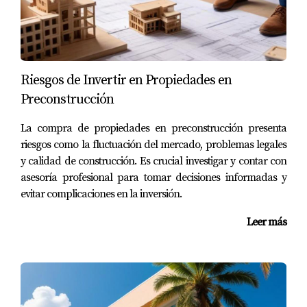
algunas mejoras; esto puede permitirte aumentar su
valor con una inversión relativamente baja.
Recuerda siempre realizar una inspección completa
antes de cerrar cualquier trato.
Riesgos de Invertir en Propiedades en
CASOS PRÁCTICOS
Preconstrucción
NATURALES
La compra de propiedades en preconstrucción presenta
riesgos como la fluctuación del mercado, problemas legales
y calidad de construcción. Es crucial investigar y contar con
Para ilustrar mejor estos consejos, aquí hay tres
asesoría profesional para tomar decisiones informadas y
casos prácticos que muestran cómo otros
evitar complicaciones en la inversión.
inversionistas han tenido éxito en Broward.
Leer más
Caso 1: La Familia Pérez
- Esta familia
mexicana decidió invertir en una propiedad
residencial en Fort Lauderdale. Después de
investigar las regulaciones locales y trabajar
con un agente inmobiliario experimentado,