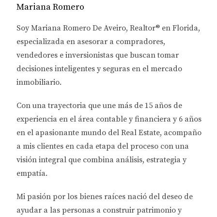
decisiones sobre tu inversión.
Mariana Romero
CONSEJOS INMOBILIARIOS
Soy
Mariana Romero De Aveiro
, Realtor® en Florida,
PARA INVERSIONISTAS
especializada en asesorar a
compradores,
vendedores e inversionistas
que buscan tomar
EXTRANJEROS
decisiones inteligentes y seguras en el mercado
inmobiliario.
Entender las Regulaciones Locales
Cuando se trata de invertir en bienes raíces en
Con una trayectoria que une más de
15 años de
Broward, es fundamental conocer las regulaciones
experiencia en el área contable y financiera
y
6 años
locales que afectan a los inversionistas extranjeros.
en el apasionante mundo del Real Estate
, acompaño
Cada estado tiene sus propias leyes y normativas
a mis clientes en cada etapa del proceso con una
sobre la compra de propiedades, así que asegúrate
visión integral que combina análisis, estrategia y
de investigar bien antes de hacer cualquier
empatía.
movimiento. Por ejemplo, algunos estados requieren
Mi pasión por los bienes raíces nació del deseo de
que los inversionistas extranjeros obtengan un
ayudar a las personas a
construir patrimonio y
Número de Identificación Fiscal (ITIN) para realizar