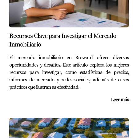
sobrevaluada. > "Conocer cómo se determina el
impuesto a la propiedad puede ayudarte a
planificar mejor tus inversiones." Realizar una
investigación adecuada sobre las tasas impositivas
Recursos Clave para Investigar el Mercado
locales te permitirá anticipar gastos y optimizar tu
Inmobiliario
presupuesto.
El mercado inmobiliario en Broward ofrece diversas
CASOS PRÁCTICOS DE
oportunidades y desafíos. Este artículo explora los mejores
INVERSIÓN
recursos para investigar, como estadísticas de precios,
informes de mercado y redes sociales, además de casos
prácticos que ilustran su efectividad.
Para ilustrar cómo estos beneficios fiscales pueden
impactar positivamente en tus inversiones, veamos
Leer más
tres casos prácticos.
Caso 1: Inversión en un condominio
vacacional