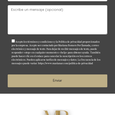
embargo, es recomendable consultar con un
abogado especializado si planeas vivir o trabajar en
EE.UU.
¿Puedo financiar mi compra como
extranjero?
Sí, muchas instituciones financieras ofrecen
Acepto los términos y condiciones y la Política de privacidad proporcionados
por la empresa. Acepto ser contactado por Mariana Romero Por llamada, correo
opciones de financiamiento para extranjeros
electrónico y mensaje de texto. Para dejar de recibir mensajes de texto, puede
responder «stop» en cualquier momento o «help» para obtener ayuda. También
interesados en comprar propiedades en Florida.
puede hacer clic en el enlace para cancelar la suscripción en los correos
electrónicos. Pueden aplicarse tarifas de mensajes y datos. La frecuencia de los
mensajes puede variar.
https://www.marianar.com/politica-de-privacidad
¿Qué tipo de propiedades son las más
rentables?
Enviar
Las propiedades vacacionales y multifamiliares
suelen ofrecer buenos retornos debido a la alta
demanda turística y residencial.
¿Cómo puedo proteger mis activos
inmobiliarios?