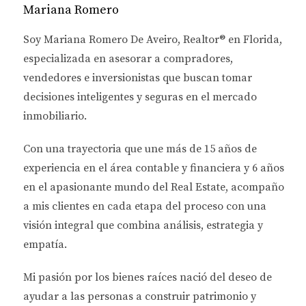
tu inversión y asegurar un futuro financiero sólido.
Mariana Romero
BENEFICIOS FISCALES PARA
Soy
Mariana Romero De Aveiro
, Realtor® en Florida,
INVERSIONISTAS
especializada en asesorar a
compradores,
vendedores e inversionistas
que buscan tomar
EXTRANJEROS
decisiones inteligentes y seguras en el mercado
inmobiliario.
Los inversionistas extranjeros disfrutan de varias
ventajas fiscales en Florida que pueden facilitar su
Con una trayectoria que une más de
15 años de
entrada al mercado inmobiliario. A continuación,
experiencia en el área contable y financiera
y
6 años
profundizaremos en algunos de los más destacados.
en el apasionante mundo del Real Estate
, acompaño
a mis clientes en cada etapa del proceso con una
Impuestos sobre la renta
visión integral que combina análisis, estrategia y
Uno de los mayores atractivos fiscales de Florida es
empatía.
la ausencia de impuestos estatales sobre la renta.
Esto significa que cualquier ingreso generado por
Mi pasión por los bienes raíces nació del deseo de
tus propiedades no estará sujeto a impuestos
ayudar a las personas a
construir patrimonio y