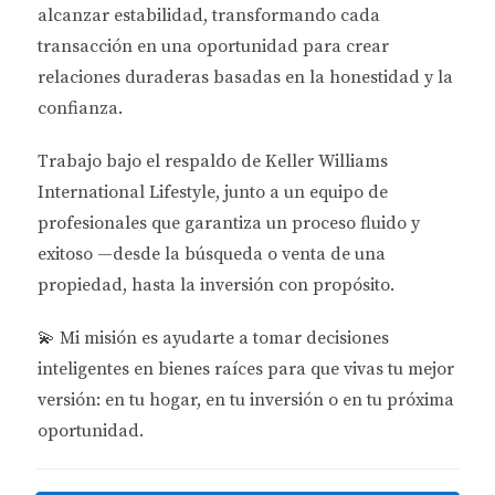
estatales, lo que puede resultar en un ahorro
alcanzar estabilidad
, transformando cada
significativo. > "La falta de impuestos estatales sobre
transacción en una oportunidad para crear
la renta permite a los inversionistas reinvertir sus
relaciones duraderas basadas en la honestidad y la
ganancias sin preocuparse por cargas impositivas
confianza.
adicionales." Además, si eres un inversionista
Trabajo bajo el respaldo de
Keller Williams
extranjero que opera a través de una entidad
International Lifestyle
, junto a un equipo de
corporativa, podrías beneficiarte aún más al
profesionales que garantiza un proceso fluido y
minimizar tu exposición fiscal.
exitoso —desde la búsqueda o venta de una
Deducciones y exenciones
propiedad, hasta la inversión con propósito.
Florida ofrece diversas deducciones y exenciones
💫
Mi misión es ayudarte a tomar decisiones
fiscales que pueden ser aprovechadas por los
inteligentes en bienes raíces para que vivas tu mejor
propietarios de bienes raíces. Por ejemplo, puedes
versión: en tu hogar, en tu inversión o en tu próxima
deducir gastos relacionados con el mantenimiento y
oportunidad.
gestión de tus propiedades. Esto incluye:
Gastos de reparación y mantenimiento.