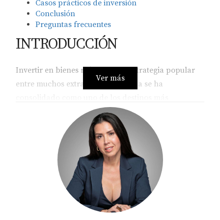
Casos prácticos de inversión
Conclusión
Preguntas frecuentes
INTRODUCCIÓN
Invertir en bienes raíces es una estrategia popular
Ver más
entre muchos extranjeros, y Florida se ha
consolidado como uno de los destinos más
atractivos. Con su clima cálido, playas hermosas y
un mercado inmobiliario en constante crecimiento,
no es sorprendente que tantos inversionistas
busquen establecerse aquí. Sin embargo, más allá
de las características físicas del estado, hay un
aspecto crucial que puede influir en tu decisión: los
beneficios fiscales. Comprender cómo funcionan
estos beneficios puede ser la clave para maximizar