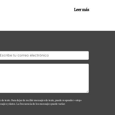
Leer más
 de texto. Para dejar de recibir mensajes de texto, puede responder «stop»
sajes y datos. La frecuencia de los mensajes puede variar.