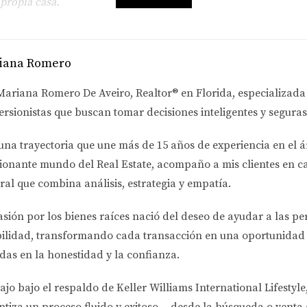
 propia casa.
iana Romero
Mariana Romero De Aveiro
, Realtor® en Florida, especializad
ersionistas
que buscan tomar decisiones inteligentes y seguras
una trayectoria que une más de
15 años de experiencia en el á
ionante mundo del Real Estate
, acompaño a mis clientes en c
ral que combina análisis, estrategia y empatía.
asión por los bienes raíces nació del deseo de ayudar a las p
bilidad
, transformando cada transacción en una oportunidad 
das en la honestidad y la confianza.
ajo bajo el respaldo de
Keller Williams International Lifestyle
ntiza un proceso fluido y exitoso —desde la búsqueda o venta 