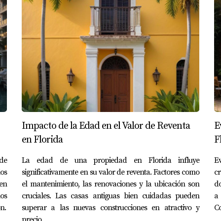
Impacto de la Edad en el Valor de Reventa
E
en Florida
F
de
La edad de una propiedad en Florida influye
Ev
os
significativamente en su valor de reventa. Factores como
cr
en
el mantenimiento, las renovaciones y la ubicación son
do
los
cruciales. Las casas antiguas bien cuidadas pueden
a
n.
superar a las nuevas construcciones en atractivo y
C
precio.