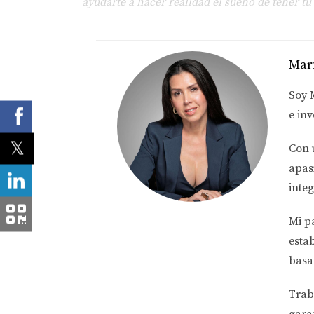
ayudarte a hacer realidad el sueño de tener tu
Mar
Soy
e inv
Con 
apas
integ
Mi p
esta
basa
Trab
gara