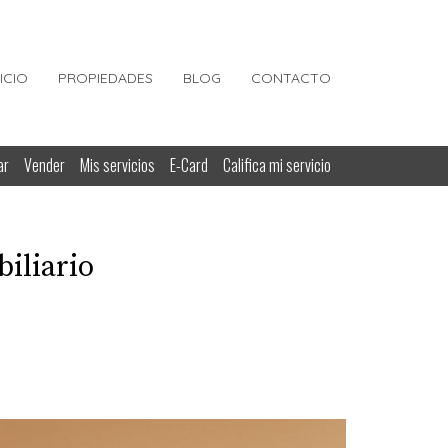
NICIO
PROPIEDADES
BLOG
CONTACTO
ar
Vender
Mis servicios
E-Card
Califica mi servicio
iliario