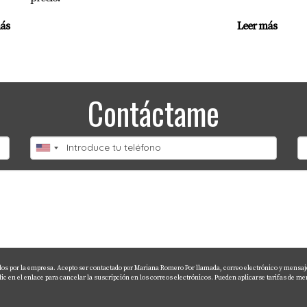
ás
Leer más
Contáctame
ados por la empresa. Acepto ser contactado por Mariana Romero Por llamada, correo electrónico y mensaje
en el enlace para cancelar la suscripción en los correos electrónicos. Pueden aplicarse tarifas de men