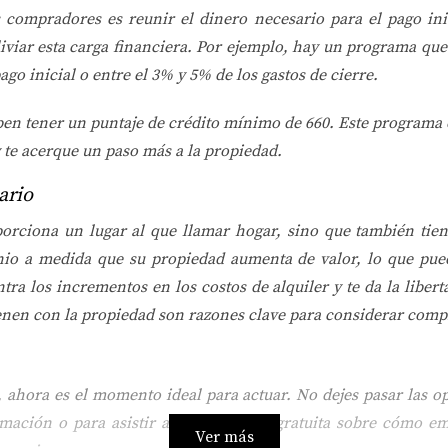
ompradores es reunir el dinero necesario para el pago inic
iviar esta carga financiera. Por ejemplo, hay un programa que
ago inicial o entre el 3% y 5% de los gastos de cierre.
eben tener un puntaje de crédito mínimo de 660. Este program
 te acerque un paso más a la propiedad.
ario
orciona un lugar al que llamar hogar, sino que también tiene 
nio a medida que su propiedad aumenta de valor, lo que pued
ntra los incrementos en los costos de alquiler y te da la liber
ienen con la propiedad son razones clave para considerar comp
ahora es el momento ideal para actuar. No dejes pasar las o
mación o para asistir a una consulta gratuita sobre cómo e
Ver más