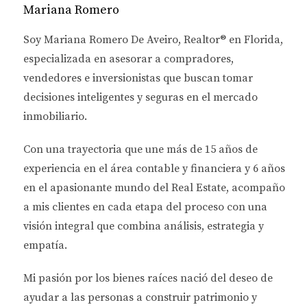
Mariana Romero
La ubicación es uno de los factores más críticos al
Soy
Mariana Romero De Aveiro
, Realtor® en Florida,
evaluar el potencial de alquiler de una propiedad.
especializada en asesorar a
compradores,
Las áreas con alta demanda suelen ofrecer mejores
vendedores e inversionistas
que buscan tomar
rendimientos. Es esencial investigar:
decisiones inteligentes y seguras en el mercado
Proximidad a centros laborales y escuelas.
inmobiliario.
Acceso a transporte público y carreteras
principales.
Con una trayectoria que une más de
15 años de
Servicios cercanos como supermercados,
experiencia en el área contable y financiera
y
6 años
hospitales y parques.
en el apasionante mundo del Real Estate
Tendencias demográficas y crecimiento
, acompaño
poblacional.
a mis clientes en cada etapa del proceso con una
visión integral que combina análisis, estrategia y
Una buena ubicación no solo atraerá inquilinos, sino
empatía.
que también puede aumentar el valor de reventa de
tu propiedad. Recuerda que un vecindario seguro y
Mi pasión por los bienes raíces nació del deseo de
bien mantenido siempre será más atractivo para los
ayudar a las personas a
construir patrimonio y
arrendatarios.