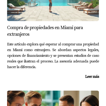
CASOS PRÁCTICOS
Ejemplo 1: Inversión en Miami Beach
Imagina que decides invertir en un apartamento en
Miami Beach. La ubicación es ideal para turistas y
Compra de propiedades en Miami para
residentes permanentes debido a su cercanía a la
extranjeros
playa y a una vibrante vida nocturna. Al investigar
Este artículo explora qué esperar al comprar una propiedad
el mercado local, descubres que los precios
en Miami como extranjero. Se abordan aspectos legales,
promedio de alquiler han aumentado un 10% en los
opciones de financiamiento y se presentan estudios de caso
últimos años. Además, el apartamento cuenta con
reales que ilustran el proceso. La asesoría adecuada puede
una vista al mar y acceso a instalaciones como
hacer la diferencia.
piscina y gimnasio, lo que lo hace aún más atractivo.
Leer más
Con estos factores positivos, tu inversión tiene un
alto potencial de retorno.
Ejemplo 2: Propiedad Unifamiliar en
Orlando