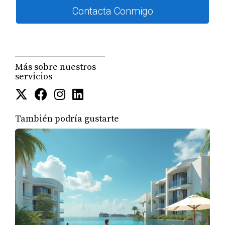
Características de la Propiedad
Contacta Conmigo
Las características específicas de la propiedad
también juegan un papel importante en su potencial
de alquiler. Algunos elementos a tener en cuenta
incluyen:
Más sobre nuestros
servicios
Tamaño y distribución del espacio.
Estado general del inmueble (necesita
reparaciones o renovaciones).
Servicios adicionales como piscina, gimnasio o
También podría gustarte
áreas comunes.
Estilo arquitectónico y atractivo visual.
Una propiedad bien cuidada y con características
deseables no solo atraerá inquilinos rápidamente,
sino que también te permitirá cobrar un alquiler más
alto.