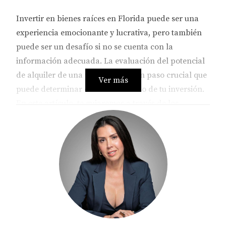
Invertir en bienes raíces en Florida puede ser una
experiencia emocionante y lucrativa, pero también
puede ser un desafío si no se cuenta con la
información adecuada. La evaluación del potencial
de alquiler de una propiedad es un paso crucial que
Ver más
puede determinar el éxito o fracaso de tu inversión.
En este artículo, te guiaremos a través de los
aspectos más importantes que debes considerar al
evaluar propiedades en este vibrante estado. Desde
la ubicación hasta las características específicas de
la propiedad, cada elemento juega un papel
fundamental en tu decisión final.
FACTORES A EVALUAR
Ubicación