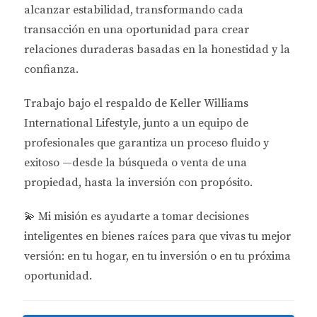
alcanzar estabilidad
, transformando cada
Mercado Local
transacción en una oportunidad para crear
relaciones duraderas basadas en la honestidad y la
El análisis del mercado local es vital para entender
confianza.
el entorno competitivo. Investigar el historial de
alquileres en la zona te proporcionará una visión
Trabajo bajo el respaldo de
Keller Williams
clara sobre lo que puedes esperar. Considera:
International Lifestyle
, junto a un equipo de
profesionales que garantiza un proceso fluido y
Precios promedio de alquiler en comparación
con propiedades similares.
exitoso —desde la búsqueda o venta de una
Tasas de vacantes en el área.
propiedad, hasta la inversión con propósito.
Crecimiento del mercado inmobiliario.
Políticas locales sobre arrendamientos y
💫
Mi misión es ayudarte a tomar decisiones
regulaciones.
inteligentes en bienes raíces para que vivas tu mejor
Un mercado local saludable puede ofrecerte
versión: en tu hogar, en tu inversión o en tu próxima
oportunidades significativas para maximizar tus
oportunidad.
ingresos por alquiler.