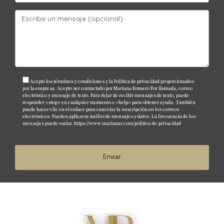
Investiga los precios promedio de alquiler en la
zona comparando propiedades similares para
asegurarte de que estás obteniendo un trato justo.
¿Es mejor comprar una propiedad para
alquilar o alquilarla directamente?
Acepto los términos y condiciones y la Política de privacidad proporcionados
Comprar una propiedad puede ofrecerte mayor
por la empresa. Acepto ser contactado por Mariana Romero Por llamada, correo
electrónico y mensaje de texto. Para dejar de recibir mensajes de texto, puede
control sobre tus ingresos pasivos a largo plazo; sin
responder «stop» en cualquier momento o «help» para obtener ayuda. También
puede hacer clic en el enlace para cancelar la suscripción en los correos
embargo, alquilar puede ser menos riesgoso
electrónicos. Pueden aplicarse tarifas de mensajes y datos. La frecuencia de los
mensajes puede variar.
https://www.marianar.com/politica-de-privacidad
inicialmente.
¿Cuánto tiempo debería esperar para ver
Enviar
resultados financieros tras invertir?
El tiempo varía según el mercado y la gestión; sin
embargo, muchos inversionistas comienzan a ver
resultados positivos dentro del primer año si
gestionan adecuadamente su inversión.