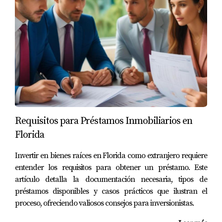
Consideremos ahora una casa unifamiliar en
Orlando. Aunque la ubicación no está cerca del
centro turístico, está situada en un vecindario
familiar con buenas escuelas y parques cercanos. Al
analizar el mercado local, notas que hay una alta
demanda por casas familiares debido al crecimiento
poblacional. La casa necesita algunas reparaciones
menores, pero su gran jardín y espacio interior son
Requisitos para Préstamos Inmobiliarios en
atractivos para las familias. Aquí, tu inversión
Florida
podría generar ingresos estables a largo plazo.
Ejemplo 3: Apartamento Estudio en
Invertir en bienes raíces en Florida como extranjero requiere
Tampa
entender los requisitos para obtener un préstamo. Este
artículo detalla la documentación necesaria, tipos de
Finalmente, imagina que adquieres un pequeño
préstamos disponibles y casos prácticos que ilustran el
apartamento estudio en Tampa. Aunque es más
proceso, ofreciendo valiosos consejos para inversionistas.
pequeño que otras propiedades, su ubicación cerca