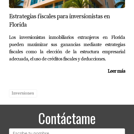
¿Qué herramientas puedo utilizar para
realizar una investigación de mercado?
Estrategias fiscales para inversionistas en
Existen diversas herramientas disponibles como
Florida
Zillow o Realtor.com que ofrecen datos sobre
Los inversionistas inmobiliarios extranjeros en Florida
precios históricos y tendencias actuales del
pueden maximizar sus ganancias mediante estrategias
mercado.
fiscales como la elección de la estructura empresarial
adecuada, el uso de créditos fiscales y deducciones.
¿Cuánto tiempo debería dedicar a la
investigación?
Leer más
Dedicar al menos unas semanas para investigar
diferentes áreas te permitirá tener una visión más
Inversiones
clara del mercado antes de tomar cualquier
decisión.
Contáctame
¿Es necesario contratar a un agente
inmobiliario?
Aunque no es obligatorio, contar con un agente