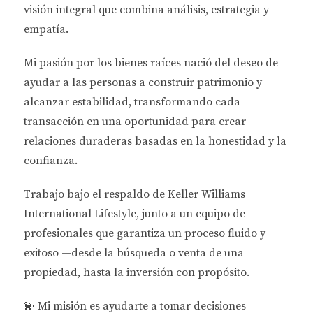
visión integral que combina análisis, estrategia y
son diversas y están en constante evolución. Desde
empatía.
el auge de las viviendas sostenibles hasta el aumento
del interés por propiedades en áreas suburbanas,
Mi pasión por los bienes raíces nació del deseo de
conocer estas tendencias puede ayudarte a
ayudar a las personas a
construir patrimonio y
identificar oportunidades únicas. Por ejemplo, si
alcanzar estabilidad
, transformando cada
descubres que hay un crecimiento significativo en la
transacción en una oportunidad para crear
demanda de casas ecológicas, podrías considerar
relaciones duraderas basadas en la honestidad y la
invertir en este tipo de propiedades antes de que se
confianza.
conviertan en la norma.
Trabajo bajo el respaldo de
Keller Williams
Demanda y Oferta en Florida
International Lifestyle
, junto a un equipo de
La relación entre oferta y demanda es fundamental
profesionales que garantiza un proceso fluido y
para determinar el valor de una propiedad. En
exitoso —desde la búsqueda o venta de una
algunas áreas de Florida, como Miami o Orlando, la
propiedad, hasta la inversión con propósito.
demanda supera con creces la oferta disponible, lo
que puede resultar en precios más altos. Por otro
💫
Mi misión es ayudarte a tomar decisiones