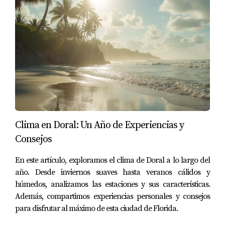
planes de desarrollo urbano, se dio cuenta de que el
área estaba atrayendo a jóvenes profesionales.
Compró una propiedad a un precio razonable y,
unos años después, su inversión se duplicó cuando
el barrio se volvió popular.
2. El Caso de Carlos: Evitando una Trampa
Financiera
Carlos estaba listo para comprar una propiedad
Clima en Doral: Un Año de Experiencias y
frente a la playa sin hacer una investigación
Consejos
adecuada. Sin embargo, al realizar un análisis del
En este artículo, exploramos el clima de Doral a lo largo del
mercado, descubrió que el área había
año. Desde inviernos suaves hasta veranos cálidos y
experimentado una caída significativa en los precios
húmedos, analizamos las estaciones y sus características.
debido a problemas ambientales. Gracias a su
Además, compartimos experiencias personales y consejos
investigación, Carlos evitó lo que podría haber sido
para disfrutar al máximo de esta ciudad de Florida.
una inversión desastrosa.