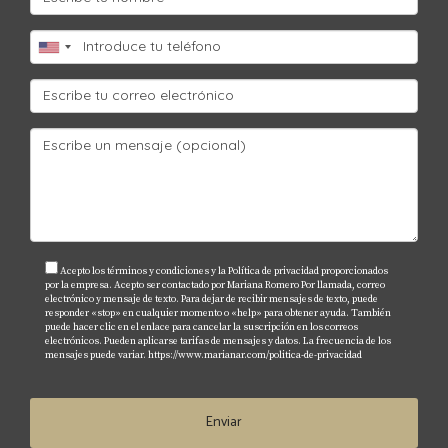
inmobiliario experimentado puede facilitar mucho el
proceso y brindarte información valiosa sobre el
mercado local.
¿Cómo puedo saber si estoy pagando un
precio justo por una propiedad?
Comparar precios similares en la misma área y
analizar datos históricos te ayudará a determinar si
estás haciendo una compra justa.
Acepto los términos y condiciones y la Política de privacidad proporcionados
¿Qué factores debo considerar al elegir
por la empresa. Acepto ser contactado por Mariana Romero Por llamada, correo
electrónico y mensaje de texto. Para dejar de recibir mensajes de texto, puede
una ubicación?
responder «stop» en cualquier momento o «help» para obtener ayuda. También
puede hacer clic en el enlace para cancelar la suscripción en los correos
Debes tener en cuenta aspectos como la proximidad
electrónicos. Pueden aplicarse tarifas de mensajes y datos. La frecuencia de los
mensajes puede variar.
https://www.marianar.com/politica-de-privacidad
a servicios esenciales, escuelas, transporte público y
las proyecciones futuras del desarrollo urbano.
Enviar
Recuerda siempre consultar con expertos como