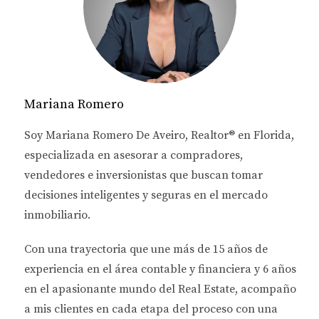
profundizaremos en la importancia de la
investigación de mercado y cómo puede influir en tu
éxito como inversor.
IMPORTANCIA DE LA
INVESTIGACIÓN DE
Mariana Romero
MERCADO
Soy
Mariana Romero De Aveiro
, Realtor® en Florida,
especializada en asesorar a
compradores,
Realizar una investigación de mercado no solo es
vendedores e inversionistas
que buscan tomar
recomendable; es crucial para cualquier persona
decisiones inteligentes y seguras en el mercado
que desee invertir en bienes raíces. Aquí te
inmobiliario.
presentamos algunas razones clave por las cuales
Con una trayectoria que une más de
15 años de
deberías considerar esta práctica.
experiencia en el área contable y financiera
y
6 años
Tendencias del Mercado Inmobiliario
en el apasionante mundo del Real Estate
, acompaño
a mis clientes en cada etapa del proceso con una
Las tendencias del mercado inmobiliario en Florida