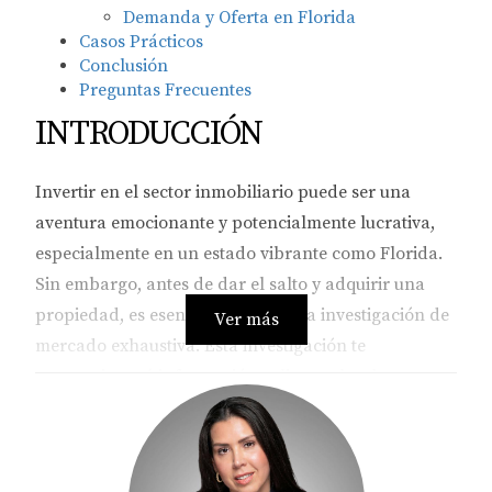
Demanda y Oferta en Florida
Casos Prácticos
Conclusión
Preguntas Frecuentes
INTRODUCCIÓN
Invertir en el sector inmobiliario puede ser una
aventura emocionante y potencialmente lucrativa,
especialmente en un estado vibrante como Florida.
Sin embargo, antes de dar el salto y adquirir una
propiedad, es esencial realizar una investigación de
Ver más
mercado exhaustiva. Esta investigación te
proporcionará información valiosa sobre las
tendencias actuales, las áreas en crecimiento y los
precios de las propiedades, lo que te permitirá
tomar decisiones informadas. En este artículo,