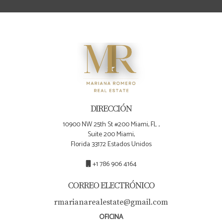
Mariana Romero para obtener asesoramiento
personalizado según tus necesidades específicas.
¡Tu inversión merece ser bien informada!
DIRECCIÓN
10900 NW 25th St #200 Miami, FL ,
Suite 200 Miami,
Florida 33172 Estados Unidos
+1 786 906 4164
CORREO ELECTRÓNICO
rmarianarealestate@gmail.com
OFICINA