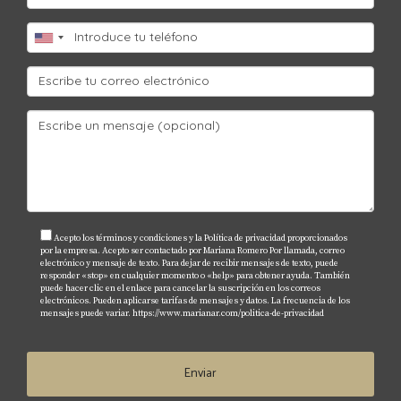
rentables debido al turismo constante.
¿Cómo afecta mi nacionalidad al proceso
de compra?
Cada país tiene diferentes regulaciones; es
importante informarse sobre cómo tu nacionalidad
puede influir en el proceso.
¿Cuáles son los costos ocultos al comprar
una propiedad?
Además del precio inicial, considera impuestos,
Acepto los términos y condiciones y la Política de privacidad proporcionados
por la empresa. Acepto ser contactado por Mariana Romero Por llamada, correo
tarifas legales y costos de mantenimiento al calcular
electrónico y mensaje de texto. Para dejar de recibir mensajes de texto, puede
responder «stop» en cualquier momento o «help» para obtener ayuda. También
tu inversión total.
puede hacer clic en el enlace para cancelar la suscripción en los correos
electrónicos. Pueden aplicarse tarifas de mensajes y datos. La frecuencia de los
mensajes puede variar.
https://www.marianar.com/politica-de-privacidad
Enviar