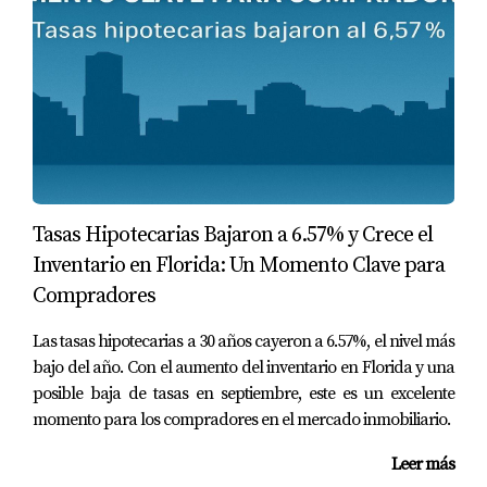
oferta; compara diferentes instituciones
financieras para obtener las mejores
condiciones.
CASOS PRÁCTICOS
Para ilustrar mejor estos puntos, aquí te
presentamos tres casos reales donde los
inversionistas aprendieron lecciones valiosas.
Tasas Hipotecarias Bajaron a 6.57% y Crece el
Inventario en Florida: Un Momento Clave para
Caso 1: La Inversión Sin Investigación
Compradores
Adecuada
Un grupo de inversionistas europeos decidió
Las tasas hipotecarias a 30 años cayeron a 6.57%, el nivel más
bajo del año. Con el aumento del inventario en Florida y una
comprar una propiedad en Miami sin investigar
posible baja de tasas en septiembre, este es un excelente
adecuadamente el vecindario. Al final, descubrieron
momento para los compradores en el mercado inmobiliario.
que la zona tenía una alta tasa de criminalidad y
una baja demanda de alquileres. Esto les llevó a
Leer más