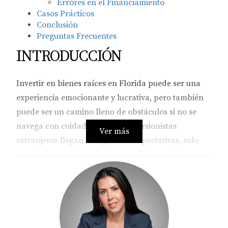
Errores en el Financiamiento
Casos Prácticos
Conclusión
Preguntas Frecuentes
INTRODUCCIÓN
Invertir en bienes raíces en Florida puede ser una
experiencia emocionante y lucrativa, pero también
puede ser un camino lleno de obstáculos si no se
navega con cuidado. Muchos inversionistas
Ver más
extranjeros llegan con grandes expectativas, solo
para encontrarse con sorpresas desagradables que
podrían haberse evitado con un poco de
preparación y conocimiento. En este artículo,
exploraremos los errores más comunes que cometen
estos inversionistas y cómo puedes evitarlos. La
clave está en la educación y la planificación; así que,