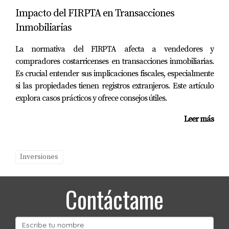
PREGUNTAS FRECUENTES
Impacto del FIRPTA en Transacciones
Inmobiliarias
¿Cuál es el mejor momento para invertir
en bienes raíces en Florida?
La normativa del FIRPTA afecta a vendedores y
El mejor momento suele ser durante la temporada
compradores costarricenses en transacciones inmobiliarias.
baja turística, cuando los precios tienden a ser más
Es crucial entender sus implicaciones fiscales, especialmente
si las propiedades tienen registros extranjeros. Este artículo
bajos.
explora casos prácticos y ofrece consejos útiles.
¿Necesito un agente inmobiliario para
Leer más
comprar propiedades en Florida?
Aunque no es obligatorio, contar con un agente
como Mariana Romero puede facilitarte mucho el
Inversiones
proceso.
Contáctame
¿Qué tipo de propiedades son más
rentables en Florida?
Las propiedades vacacionales suelen ser muy