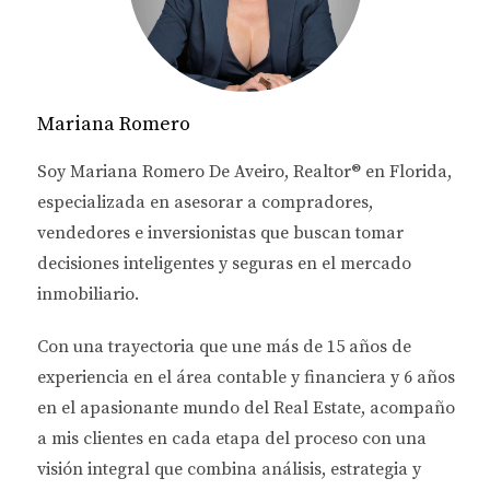
si estás listo para dar el paso hacia tu inversión
inmobiliaria en Florida, sigue leyendo.
ERRORES COMUNES DE
Mariana Romero
INVERSIÓN
Soy
Mariana Romero De Aveiro
, Realtor® en Florida,
especializada en asesorar a
compradores,
Falta de Investigación del Mercado
vendedores e inversionistas
que buscan tomar
Uno de los errores más frecuentes entre los
decisiones inteligentes y seguras en el mercado
inversionistas extranjeros es no realizar una
inmobiliario.
investigación exhaustiva del mercado inmobiliario
local. Cada área tiene sus propias tendencias,
Con una trayectoria que une más de
15 años de
precios y características que pueden influir en la
experiencia en el área contable y financiera
y
6 años
rentabilidad de una inversión.
en el apasionante mundo del Real Estate
, acompaño
a mis clientes en cada etapa del proceso con una
Conocer la ubicación: Investiga sobre las
visión integral que combina análisis, estrategia y
zonas más demandadas, las proyecciones de