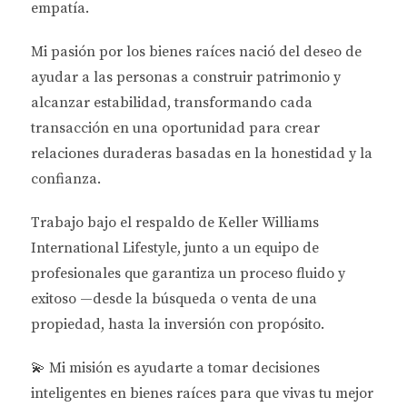
empatía.
crecimiento y la infraestructura disponible.
Analizar el tipo de propiedad: Decide si deseas
invertir en propiedades residenciales,
Mi pasión por los bienes raíces nació del deseo de
comerciales o vacacionales.
ayudar a las personas a
construir patrimonio y
Consultar con expertos locales: Hablar con
alcanzar estabilidad
, transformando cada
agentes inmobiliarios como Mariana Romero
transacción en una oportunidad para crear
puede proporcionarte información valiosa
sobre el mercado.
relaciones duraderas basadas en la honestidad y la
confianza.
Desconocimiento de las Leyes Fiscales
Las leyes fiscales son un aspecto crucial que muchos
Trabajo bajo el respaldo de
Keller Williams
inversionistas pasan por alto. No entender cómo
International Lifestyle
, junto a un equipo de
funcionan los impuestos en Florida puede llevar a
profesionales que garantiza un proceso fluido y
sorpresas desagradables al momento de declarar
exitoso —desde la búsqueda o venta de una
ingresos o vender propiedades.
propiedad, hasta la inversión con propósito.
Impuestos sobre la propiedad: Familiarízate
💫
Mi misión es ayudarte a tomar decisiones
con las tasas impositivas locales y estatales.
inteligentes en bienes raíces para que vivas tu mejor
Impuestos sobre ganancias de capital: Conoce