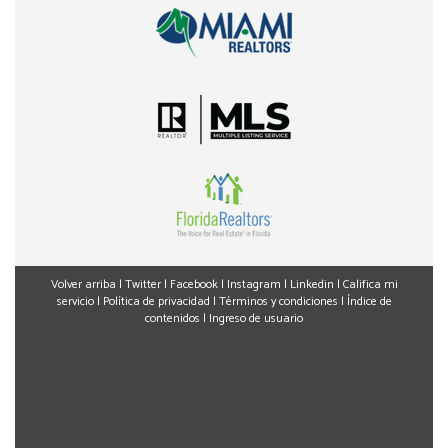
Volver arriba
|
Twitter
|
Facebook
|
Instagram
|
Linkedin
|
Califica mi
servicio
|
Política de privacidad
|
Términos y condiciones
|
Índice de
contenidos
|
Ingreso de usuario