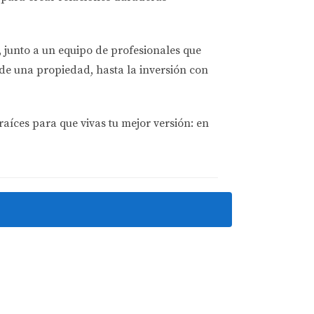
les.
, junto a un equipo de profesionales que
alineadas para que más personas puedan
de una propiedad, hasta la inversión con
raíces para que vivas tu mejor versión: en
el mercado se está moviendo, y si te asesoras