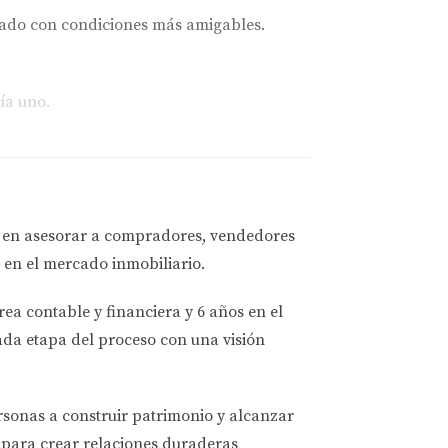
rcado con condiciones más amigables.
ía uno.
a en asesorar a
compradores, vendedores
 en el mercado inmobiliario.
sin presionarte ni ilusionarte con lo que no
rea contable y financiera
y
6 años en el
ada etapa del proceso con una visión
ersonas a
construir patrimonio y alcanzar
para crear relaciones duraderas