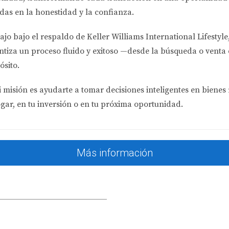
das en la honestidad y la confianza.
r
. Eso significa más competencia por las propiedades disponib
ajo bajo el respaldo de
Keller Williams International Lifestyle
omento ideal para dar el primer paso.
Las condiciones están 
ntiza un proceso fluido y exitoso —desde la búsqueda o venta 
 suposiciones.
ósito.
 misión es ayudarte a tomar decisiones inteligentes en bienes 
ogar, en tu inversión o en tu próxima oportunidad.
ánto puedes pagar cómodamente cada mes?
 ahora puedes calificar.
Más información
almente se ajusta a ti.
ra ti, hoy esa puerta
puede estar abierta
. Las tasas bajaron, 
idad concreta.