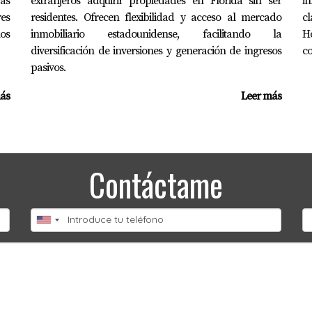
vas
extranjeros adquirir propiedades en Florida sin ser
in
res
residentes. Ofrecen flexibilidad y acceso al mercado
c
os
inmobiliario estadounidense, facilitando la
Ho
diversificación de inversiones y generación de ingresos
co
pasivos.
ás
Leer más
Contáctame