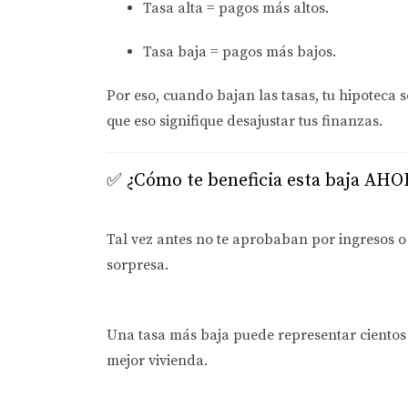
Tasa alta
= pagos más altos.
Tasa baja
= pagos más bajos.
Por eso, cuando bajan las tasas,
tu hipoteca s
que eso signifique desajustar tus finanzas.
✅ ¿Cómo te beneficia esta baja AH
🔓 1.
Puede que ahora sí califiques
Tal vez antes no te aprobaban por ingresos 
sorpresa.
💸 2.
Pagos más cómodos cada mes
Una tasa más baja puede representar
ciento
mejor vivienda.
🏠 3.
Mejores oportunidades para prim