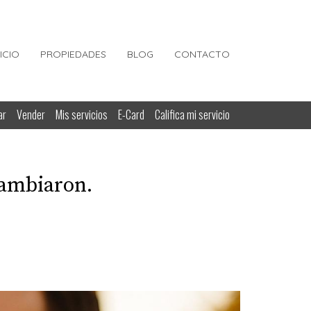
NICIO
PROPIEDADES
BLOG
CONTACTO
ar
Vender
Mis servicios
E-Card
Califica mi servicio
cambiaron.