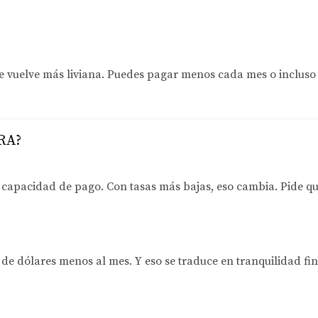
e vuelve más liviana
. Puedes pagar menos cada mes o incluso 
ORA?
o capacidad de pago.
Con tasas más bajas, eso cambia.
Pide qu
s de dólares menos al mes
. Y eso se traduce en tranquilidad fi
eros compradores