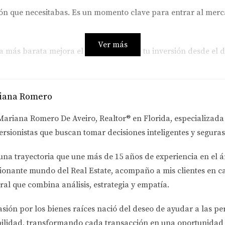
ujón que necesitabas. Es un momento clave para entrar al me
dades
Ver más
a más barata mejora el rendimiento
de tu inversión desde el d
i?
iana Romero
 el Realtor y el prestamista.
Mariana Romero De Aveiro
, Realtor® en Florida, especializad
ve cuánto puedes pagar cómodamente.
ersionistas
que buscan tomar decisiones inteligentes y seguras
o propiedades que realmente se acomoden a tus posibilidades, 
una trayectoria que une más de
15 años de experiencia en el á
ionante mundo del Real Estate
, acompaño a mis clientes en c
ral que combina análisis, estrategia y empatía.
ino para ayudarte a lograrlo sin comprometer tu estabilidad.
asión por los bienes raíces nació del deseo de ayudar a las p
onto?
bilidad
, transformando cada transacción en una oportunidad 