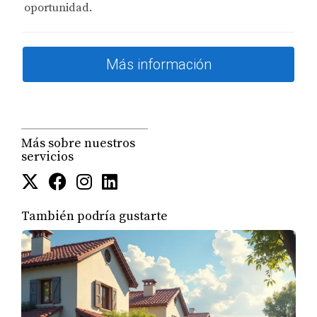
oportunidad.
Podólogos (DPM)
Optometristas
Más información
Veterinarios
Asistentes médicos
Más sobre nuestros
Enfermeros(as) profesionales (NP)
servicios
OTRAS PROFESIONES ELEGIBLES:
También podría gustarte
Abogados
Quiroprácticos (DC)
Contadores Públicos Certificados (CPA)