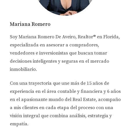
Préstamos amortizados a plazos como 5/6, 5/5
o 7/6 (ajustables)
Mariana Romero
💰 ¿Cuáles son los montos máximos?
Soy
Mariana Romero De Aveiro
, Realtor® en Florida,
Hasta $2,000,000
si ya completaste tu residencia
especializada en asesorar a
compradores,
o especialización
vendedores e inversionistas
que buscan tomar
decisiones inteligentes y seguras en el mercado
Hasta $1,000,000
si actualmente estás en etapa
inmobiliario.
de residencia, internado o eres fellow
Con una trayectoria que une más de
15 años de
experiencia en el área contable y financiera
y
6 años
📊 ¿Cuánto financiamiento puedes recibir
según tu puntaje de crédito?
en el apasionante mundo del Real Estate
, acompaño
a mis clientes en cada etapa del proceso con una
🏠 Monto del
FICO 680–
FICO 700–
FICO
préstamo
699
719
720+
visión integral que combina análisis, estrategia y
Hasta $1,000,000
90%
95%
100%
empatía.
Hasta $1,500,000
90%
95%
95%