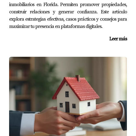
👉 Contáctame hoy mismo para comenzar tu
inmobiliarios en Florida. Permiten promover propiedades,
construir relaciones y generar confianza. Este artículo
proceso de preaprobación.
explora estrategias efectivas, casos prácticos y consejos para
maximizar tu presencia en plataformas digitales.
Leer más