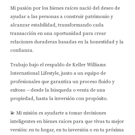
Hasta $2,000,000
90%
90%
90%
Mi pasión por los bienes raíces nació del deseo de
📌
Mientras mayor sea tu FICO, mejores serán las
ayudar a las personas a
construir patrimonio y
condiciones que puedes obtener.
alcanzar estabilidad
, transformando cada
transacción en una oportunidad para crear
👩‍⚕️ ¿Quiénes califican para este préstamo?
relaciones duraderas basadas en la honestidad y la
confianza.
Debes trabajar en una de las siguientes profesiones
y presentar documentación verificable de empleo:
Trabajo bajo el respaldo de
Keller Williams
International Lifestyle
, junto a un equipo de
ÁREA MÉDICA:
profesionales que garantiza un proceso fluido y
Médicos (MD, DO)
exitoso —desde la búsqueda o venta de una
propiedad, hasta la inversión con propósito.
Residentes, internos, fellows
💫
Mi misión es ayudarte a tomar decisiones
Dentistas (DMD/DDS), ortodoncistas, cirujanos
inteligentes en bienes raíces para que vivas tu mejor
dentales
versión: en tu hogar, en tu inversión o en tu próxima