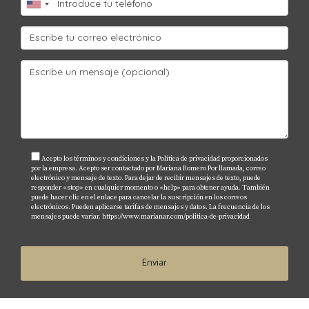
Acepto los términos y condiciones y la Política de privacidad proporcionados
por la empresa. Acepto ser contactado por Mariana Romero Por llamada, correo
electrónico y mensaje de texto. Para dejar de recibir mensajes de texto, puede
responder «stop» en cualquier momento o «help» para obtener ayuda. También
puede hacer clic en el enlace para cancelar la suscripción en los correos
electrónicos. Pueden aplicarse tarifas de mensajes y datos. La frecuencia de los
mensajes puede variar.
https://www.marianar.com/politica-de-privacidad
Enviar