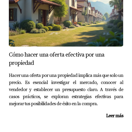
🎯 ¿Por qué es ideal este préstamo para ti?
Es perfecto si tienes
buen ingreso proyectado
pero poco ahorro inicial
Puedes
comprar antes de terminar tu
residencia o práctica
Cómo hacer una oferta efectiva por una
Ahorra al no tener que pagar seguro
propiedad
hipotecario tradicional
Hacer una oferta por una propiedad implica más que solo un
precio. Es esencial investigar el mercado, conocer al
Te permite entrar al mercado inmobiliario con
vendedor y establecer un presupuesto claro. A través de
mayor poder de compra
casos prácticos, se exploran estrategias efectivas para
mejorar tus posibilidades de éxito en la compra.
📍 ¿Vives fuera de EE.UU. pero calificas?
Leer más
Si trabajas en alguna de estas profesiones en otro
país y estás buscando invertir o establecerte en