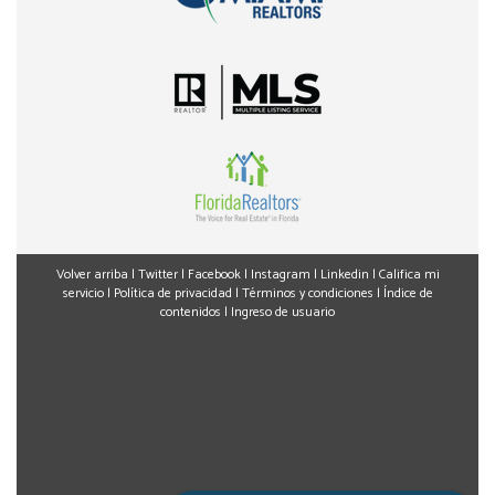
Volver arriba
|
Twitter
|
Facebook
|
Instagram
|
Linkedin
|
Califica mi
servicio
|
Política de privacidad
|
Términos y condiciones
|
Índice de
contenidos
|
Ingreso de usuario