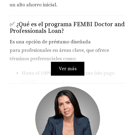
un alto ahorro inicial.
✅ ¿Qué es el programa FEMBI Doctor and
Professionals Loan?
Es una opción de préstamo diseñada
para
profesionales en áreas clave
, que ofrece
términos preferenciales como:
Ver más
Hasta el 100% de financiamiento
(sin pago
inicial)
Sin seguro hipotecario tradicional
(FEMBI lo
cubre con LPMI)
Disponible para
viviendas tipo unifamiliares,
PUD y condos