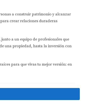
ncluyen impuestos, seguros, mantenimiento y
ersonas a
construir patrimonio y alcanzar
para crear relaciones duraderas
 del agua.
, junto a un equipo de profesionales que
de una propiedad, hasta la inversión con
ockets</a>
raíces para que vivas tu mejor versión: en
nibles, desde hipotecas convencionales hasta