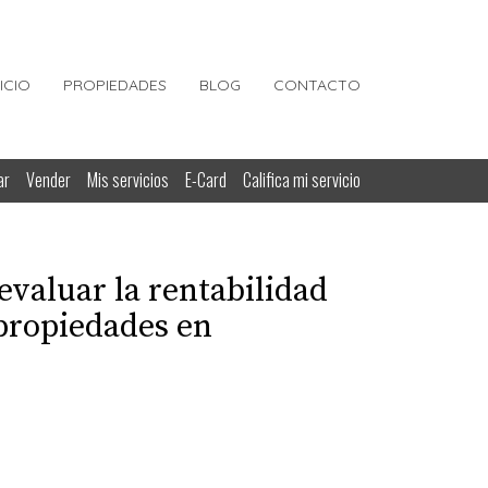
NICIO
PROPIEDADES
BLOG
CONTACTO
ar
Vender
Mis servicios
E-Card
Califica mi servicio
evaluar la rentabilidad
 propiedades en