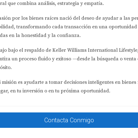
ral que combina análisis, estrategia y empatía.
cular los costos operativos al evaluar una propiedad. Estos i
r a alguien para gestionar tu propiedad.
asión por los bienes raíces nació del deseo de ayudar a las p
bilidad
, transformando cada transacción en una oportunidad 
bre bienes raíces que varía según el condado.
das en la honestidad y la confianza.
contra inundaciones, especialmente si tu propiedad está cerca
o anual para reparaciones y mantenimiento regular.
ajo bajo el respaldo de
Keller Williams International Lifestyle
ntiza un proceso fluido y exitoso —desde la búsqueda o venta 
ósito.
s ganancias si no estás preparado.” <a>Fuente: BiggerP
 misión es ayudarte a tomar decisiones inteligentes en bienes 
ogar, en tu inversión o en tu próxima oportunidad.
én impactará tu rentabilidad. Existen diversas opciones dispo
Contacta Conmigo
 buen crédito pero ofrecen tasas competitivas.
e buscan invertir con menos dinero inicial.
ibles pero suelen tener tasas más altas.