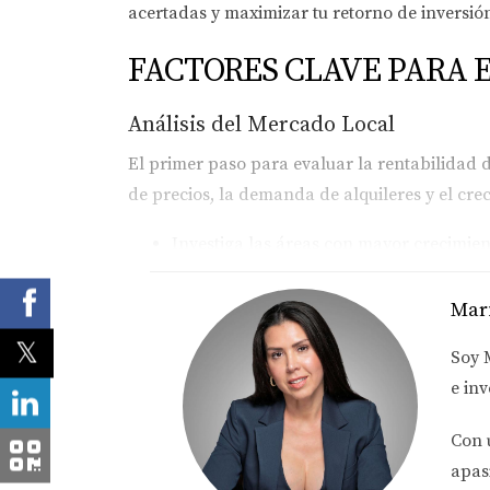
acertadas y maximizar tu retorno de inversió
FACTORES CLAVE PARA 
Análisis del Mercado Local
El primer paso para evaluar la rentabilidad d
de precios, la demanda de alquileres y el cre
Investiga las áreas con mayor crecimie
demanda de vivienda.
Analiza las tasas de vacantes: Un alto 
Mar
Consulta informes de mercado: Fuentes 
Cita clave:
Soy
e inv
“El conocimiento del mercado local es
Con 
Costos Operativos y Mantenimiento
apas