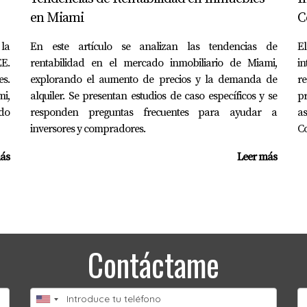
en Miami
C
la
En este artículo se analizan las tendencias de
E
 casa en una zona turística popular como Fort Lauderdale. Al 
E.
rentabilidad en el mercado inmobiliario de Miami,
in
ar sobre la alta demanda estacional. Aunque los costos opera
es.
explorando el aumento de precios y la demanda de
r
icativos durante los meses pico. Tu análisis previo te permite
i,
alquiler. Se presentan estudios de caso específicos y se
p
do
responden preguntas frecuentes para ayudar a
a
inversores y compradores.
Co
ás
Leer más
 Florida puede parecer complicado al principio, pero con la
das que maximicen tu retorno sobre la inversión. Recuerda sie
s opciones de financiamiento antes de dar el paso final. Si est
na Romero. Su experiencia te ayudará a navegar por este emo
Contáctame
S
rtir en propiedades en Florida?