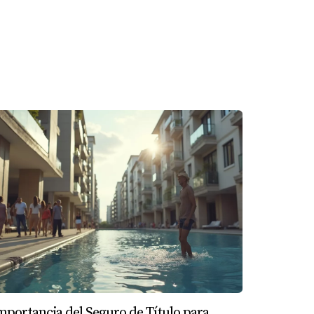
so.” <a>Fuente: Investopedia</a>
ercado local, descubres que hay una alta
y asegurar una hipoteca favorable, te das
 con la compra.
álisis del mercado muestra que hay una
 más altos, la posibilidad de arrendar a
 del 10%, lo cual supera tus expectativas
mportancia del Seguro de Título para