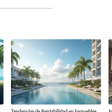
rrecta puede ser la diferencia entre el éxito y el fraca
o en Miami. Después de realizar un análisis exhaustivo del m
l crecimiento poblacional. Al calcular tus costos operativos 
% anual. Esta cifra es atractiva y te motiva a seguir adelante
s por invertir en un local comercial en Orlando. Aquí el an
ebido al aumento del turismo. Aunque los costos iniciales son
ún mayor. Al final del primer año, logras alcanzar un retorno
Tendencias de Rentabilidad en Inmuebles
I