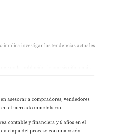
 implica investigar las tendencias actuales
ge en la población, lo que significa más
na disminución en la demanda.
os y tendencias.
a en asesorar a
compradores, vendedores
 en el mercado inmobiliario.
l vacío.” <a>Fuente: Inman News</a>
rea contable y financiera
y
6 años en el
ada etapa del proceso con una visión