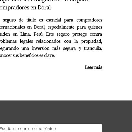
ompradores en Doral
l seguro de título es esencial para compradores
optar por alquileres a corto plazo a través
ternacionales en Doral, especialmente para quienes
tivos son más elevados debido a la gestión
esiden en Lima, Perú. Este seguro protege contra
 prever un retorno del 12% anual.
roblemas legales relacionados con la propiedad,
segurando una inversión más segura y tranquila.
nocer sus beneficios es clave.
Leer más
 información adecuada y un enfoque
mpre investigar el mercado local, calcular
ás listo para dar el siguiente paso en tu viaje
cionante proceso con confianza.