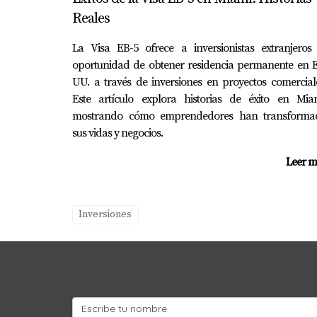
Reales
Alquiler a Corto Plazo
La Visa EB-5 ofrece a inversionistas extranjeros 
Finalmente, imagina que decides adquirir una
oportunidad de obtener residencia permanente en E
de plataformas como Airbnb, puedes capitaliz
UU. a través de inversiones en proyectos comercial
frecuente, terminas generando ingresos signif
Este artículo explora historias de éxito en Miam
mostrando cómo emprendedores han transforma
CONCLUSIÓN
sus vidas y negocios.
Leer m
Evaluar la rentabilidad de una propiedad en
sistemático, puedes tomar decisiones informa
todos los costos asociados y explorar diferente
Inversiones
inmobiliario, no dudes en contactar a Maria
PREGUNTAS FRECUENTE
¿Cuál es el mejor momento para inve