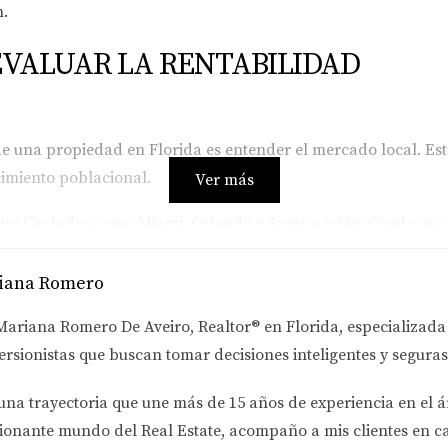
n.
EVALUAR LA RENTABILIDAD
e una propiedad en Florida es entender el mercado local. Esto
cimiento poblacional.
Ver más
nto: Ciudades como Miami, Orlando y Tampa están viendo un au
porcentaje de vacantes puede indicar un exceso de oferta o u
iana Romero
como Zillow o Realtor.com ofrecen datos valiosos sobre preci
Mariana Romero De Aveiro
, Realtor® en Florida, especializad
ersionistas
que buscan tomar decisiones inteligentes y seguras
 fundamental; sin él, cualquier inversión es un salto a
una trayectoria que une más de
15 años de experiencia en el á
ionante mundo del Real Estate
, acompaño a mis clientes en c