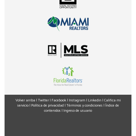
Volver arriba
|
Twitter
|
Facebook
|
Instagram
|
Linkedin
|
Califica mi
servicio
|
Política de privacidad
|
Términos y condiciones
|
Índice de
contenidos
|
Ingreso de usuario