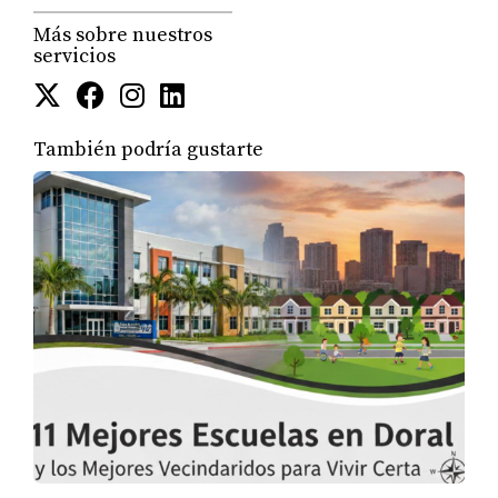
Más sobre nuestros
¡Juntos podemos transformar tus ahorros en una
servicios
inversión lucrativa!
También podría gustarte