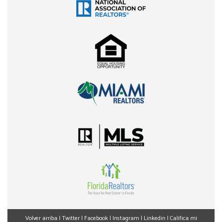
Volver arriba
|
Twitter
|
Facebook
|
Instagram
|
Linkedin
|
Califica mi