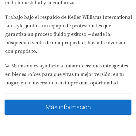
en la honestidad y la confianza.
Como especialista en inversiones inmobiliarias en
Trabajo bajo el respaldo de
Keller Williams International
Miami, ofrezco asesoría personalizada para
Lifestyle
, junto a un equipo de profesionales que
ayudarte a encontrar la propiedad que mejor se
garantiza un proceso fluido y exitoso —desde la
ajuste a tus necesidades y objetivos financieros. Ya
búsqueda o venta de una propiedad, hasta la inversión
sea que busques una propiedad para uso personal o
con propósito.
como una fuente de ingresos, mi experiencia en el
mercado local me permite brindarte las mejores
💫
Mi misión es ayudarte a tomar decisiones inteligentes
oportunidades.
en bienes raíces para que vivas tu mejor versión: en tu
hogar, en tu inversión o en tu próxima oportunidad.
Te ofrezco una consulta gratuita para discutir
estrategias de inversión y cómo puedes maximizar
tus ganancias en este mercado tan competitivo.
Más información
¿Listo para dar el siguiente paso? Contáctame hoy
mismo para más información o para agendar una
consulta personalizada.