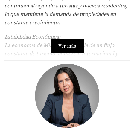
continúan atrayendo a turistas y nuevos residentes,
lo que mantiene la demanda de propiedades en
constante crecimiento.
Estabilidad Económica:
La economía de Miami se beneficia de un flujo
Ver más
constante de turismo, comercio internacional y
desarrollo tecnológico. Esta estabilidad genera un
entorno seguro para las inversiones inmobiliarias,
lo que hace que la compra de propiedades en la
ciudad sea una excelente opción tanto a corto como
a largo plazo.
Flexibilidad de Inversión:
Miami ofrece una amplia gama de opciones para
inversores. Desde pequeños apartamentos en el