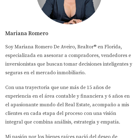
Aumenta tu Patrimonio y Asegura tu Futuro
Este producto financiero no solo te permitirá
adquirir una propiedad en uno de los mercados
inmobiliarios más estables del mundo, sino que
Mariana Romero
también es una excelente oportunidad para
Soy
Mariana Romero De Aveiro
, Realtor® en Florida,
aumentar tu patrimonio en dólares. Ya sea que estés
especializada en asesorar a
compradores, vendedores e
buscando una inversión rentable o una casa para
inversionistas
que buscan tomar decisiones inteligentes y
vacacionar, este programa está diseñado para hacer
seguras en el mercado inmobiliario.
el proceso más sencillo y accesible.
Con una trayectoria que une más de
15 años de
Contacta y Aprovecha esta Oportunidad
experiencia en el área contable y financiera
y
6 años en
No dejes pasar esta increíble oportunidad para
el apasionante mundo del Real Estate
, acompaño a mis
asegurar otro activo que te brindará seguridad
clientes en cada etapa del proceso con una visión
financiera a largo plazo. Si te interesa conocer más
integral que combina análisis, estrategia y empatía.
detalles sobre este programa de financiamiento, no
dudes en contactarme para obtener más
Mi pasión por los bienes raíces nació del deseo de