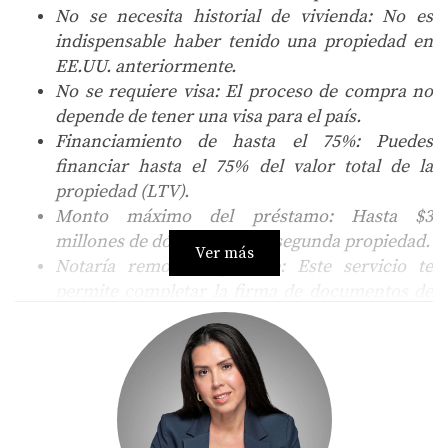
No se necesita historial de vivienda
: No es
indispensable haber tenido una propiedad en
EE.UU. anteriormente.
No se requiere visa
: El proceso de compra no
depende de tener una visa para el país.
Financiamiento de hasta el 75%
: Puedes
financiar hasta el 75% del valor total de la
propiedad (LTV).
Monto máximo del préstamo
: Hasta $3
millones de dólares para tu segunda propiedad.
Ver más
Notaría remota disponible
: Este servicio te
permite completar la firma de documentos de
manera remota, sin necesidad de estar
presente en EE.UU.
Fondos de regalo permitidos
: Se aceptan
fondos de regalo al 100% tanto para el pago
inicial como para cubrir los costos de cierre.