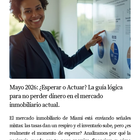
Tipo:
Magnet School
Dirección:
11100 NW 27th St, Doral
Escuela única enfocada en artes escénicas y
entretenimiento, además del currículo académico
tradicional.
Programas Destacados:
Teatro y Drama
Música y Canto
Mayo 2026: ¿Esperar o Actuar? La guía lógica
Danza
Producción de Video
para no perder dinero en el mercado
Diseño Gráfico
inmobiliario actual.
Vecindarios Cercanos:
El mercado inmobiliario de Miami está enviando señales
mixtas: las tasas dan un respiro y el inventario sube, pero ¿es
Downtown Doral (5 minutos)
realmente el momento de esperar? Analizamos por qué la
Landmark at Doral (7 minutos)