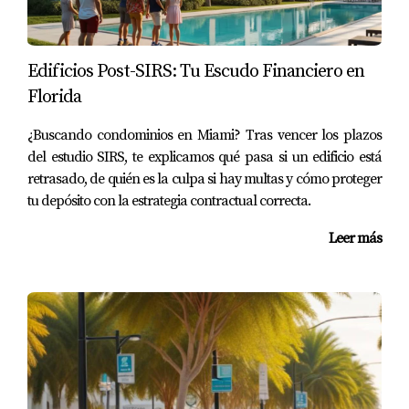
Provenza at Doral (7 minutos)
Rango de Precios de Casas Cercanas:
$380,000 - $800,000
Edificios Post-SIRS: Tu Escudo Financiero en
Florida
🎓
4. Ronald Reagan Doral Senior High
School
¿Buscando condominios en Miami? Tras vencer los plazos
Grados:
del estudio SIRS, te explicamos qué pasa si un edificio está
9-12
retrasado, de quién es la culpa si hay multas y cómo proteger
Rating:
A
tu depósito con la estrategia contractual correcta.
Tipo:
Escuela Pública
Dirección:
7500 NW 97th Ave, Doral
Leer más
High school público de excelencia con múltiples
programas AP y actividades extracurriculares.
Preparación universitaria de alto nivel.
Programas Destacados: