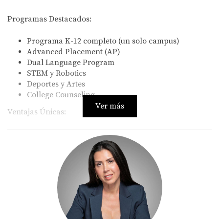
Programas Destacados:
Programa K-12 completo (un solo campus)
Advanced Placement (AP)
Dual Language Program
STEM y Robotics
Deportes y Artes
College Counseling
Ver más
Ventajas Únicas:
Tus hijos pueden quedarse en la misma escuela
desde pequeños hasta graduarse
Fuerte sentido de comunidad
Ubicación céntrica en Downtown Doral
Excelente preparación universitaria
Vecindarios Cercanos:
Downtown Doral (5 minutos caminando)