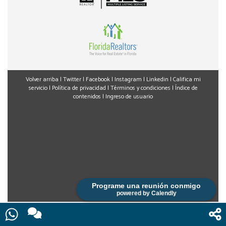
Doral Isles (8 minutos)
Vintage Estates (10 minutos)
Rango de Precios de Casas Cercanas:
$450,000 -
$1,200,000
🌈
9. John I. Smith K-8 Center
Volver arriba
|
Twitter
|
Facebook
|
Instagram
|
Linkedin
|
Califica mi
servicio
|
Política de privacidad
|
Términos y condiciones
|
Índice de
contenidos
|
Ingreso de usuario
Grados:
K-8
Rating:
B+
Tipo:
Escuela Pública
Dirección:
1775 NW 97th Ave, Doral
Escuela sólida con programas diversos y enfoque en
desarrollo integral del estudiante.
Programe una reunión conmigo
powered by Calendly
Programas Destacados:
Dual Language (Español/Inglés)