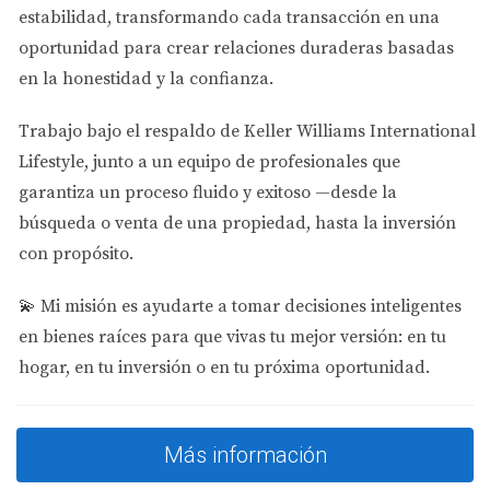
estabilidad
, transformando cada transacción en una
Programas Destacados:
oportunidad para crear relaciones duraderas basadas
en la honestidad y la confianza.
Advanced Placement (AP)
STEM Academy
Trabajo bajo el respaldo de
Keller Williams International
Artes y Música
Lifestyle
, junto a un equipo de profesionales que
Deportes competitivos
garantiza un proceso fluido y exitoso —desde la
Vecindarios Cercanos:
búsqueda o venta de una propiedad, hasta la inversión
Doral Isles (5-10 minutos)
con propósito.
Costa del Sol (5 minutos)
Vintage Estates (8 minutos)
💫
Mi misión es ayudarte a tomar decisiones inteligentes
en bienes raíces para que vivas tu mejor versión: en tu
Rango de Precios de Casas Cercanas:
$450,000 -
hogar, en tu inversión o en tu próxima oportunidad.
$1,200,000
📚
3. Dr. Rolando Espinosa K-8 Center
Más información
Grados:
K-8