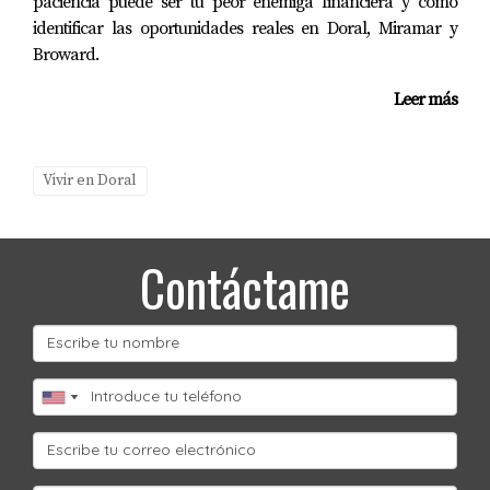
Doral Isles (10 minutos)
paciencia puede ser tu peor enemiga financiera y cómo
identificar las oportunidades reales en Doral, Miramar y
Rango de Precios de Casas Cercanas:
$400,000 -
Broward.
$1,500,000
Leer más
📖
6. Eugenia B. Thomas K-8 Center
Grados:
K-8
Vivir en Doral
Rating:
A
Tipo:
Escuela Pública
Contáctame
Dirección:
2025 NW 97th Ave, Doral
Escuela pública de alta calidad con fuerte enfoque en
lectura y matemáticas. Ambiente multicultural y
acogedor.
Programas Destacados:
Reading Excellence