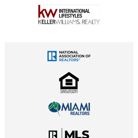
Grados:
6-12
Rating:
A
Tipo:
Charter School
Dirección:
3145 NW 93rd Ave, Doral
Enfoque en tecnología y preparación para carreras del
siglo 21.
Programas Destacados:
Coding y Programación
Cybersecurity
Game Design
Robotics
Vecindarios Cercanos:
Costa del Sol (5 minutos)