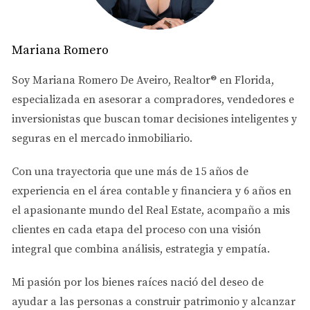
Landmark at Doral (5 minutos)
Provenza at Doral (7 minutos)
Doral Isles West (10 minutos)
Mariana Romero
Rango de Precios de Casas Cercanas:
$380,000 -
Soy
Mariana Romero De Aveiro
, Realtor® en Florida,
$1,500,000
especializada en asesorar a
compradores, vendedores e
inversionistas
que buscan tomar decisiones inteligentes y
🏆
2. Doral Academy Charter School
seguras en el mercado inmobiliario.
Grados:
K-12
Con una trayectoria que une más de
15 años de
Rating:
A
experiencia en el área contable y financiera
y
6 años en
Tipo:
Charter School
el apasionante mundo del Real Estate
, acompaño a mis
Dirección:
2450 NW 97th Ave, Doral
clientes en cada etapa del proceso con una visión
Una de las escuelas más prestigiosas de Doral con
integral que combina análisis, estrategia y empatía.
programa académico riguroso y enfoque en STEM. Tiene
Mi pasión por los bienes raíces nació del deseo de
lista de espera, así que es importante aplicar con
ayudar a las personas a
construir patrimonio y alcanzar
anticipación.