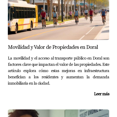
25+ cursos AP
International Baccalaureate (IB)
Dual Enrollment
JROTC
Robótica y STEM
Vecindarios Cercanos:
Doral Isles (5 minutos)
Movilidad y Valor de Propiedades en Doral
Costa del Sol (8 minutos)
Calma at Doral (10 minutos)
La movilidad y el acceso al transporte público en Doral son
factores clave que impactan el valor de las propiedades. Este
Rango de Precios de Casas Cercanas:
$400,000 -
artículo explora cómo estas mejoras en infraestructura
$1,000,000
benefician a los residentes y aumentan la demanda
inmobiliaria en la ciudad.
🌟
5. Doral Performing Arts and
Leer más
Entertainment Academy
Grados:
6-12
Rating:
A