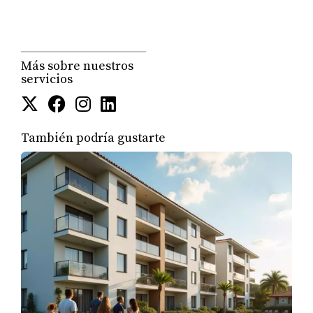
Rating:
A
Tipo:
Escuela Pública
Dirección:
10150 NW 26th St, Doral
Más sobre nuestros
servicios
Excelente escuela pública con ambiente familiar y
programas innovadores. Muy popular entre familias del
área.
También podría gustarte
Programas Destacados:
Gifted Program
ESL/ESOL
After School Programs
Technology Integration
Vecindarios Cercanos:
Downtown Doral (10 minutos)
Doral Isles West (5 minutos)