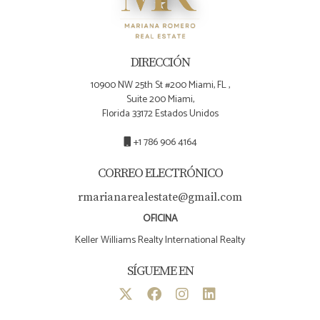
Escuela innovadora con modelo de aprendizaje
personalizado y tecnología integrada.
DIRECCIÓN
Programas Destacados:
10900 NW 25th St #200 Miami, FL ,
Suite 200 Miami,
Personalized Learning
Florida 33172 Estados Unidos
1:1 Technology
+1 786 906 4164
College Preparation
Entrepreneurship
CORREO ELECTRÓNICO
Vecindarios Cercanos:
rmarianarealestate@gmail.com
Calma at Doral (5 minutos)
OFICINA
Provenza at Doral (7 minutos)
Keller Williams Realty International Realty
Downtown Doral (10 minutos)
SÍGUEME EN
Rango de Precios de Casas Cercanas:
$380,000 - $750,000
🎨
8. Doral Academy of Technology