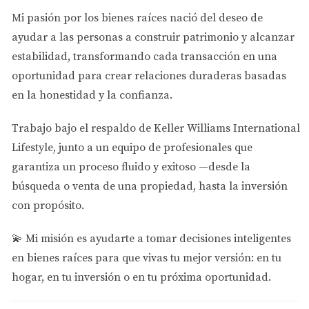
Fácil integración para recién llegados
Mi pasión por los bienes raíces nació del deseo de
Para ti:
Si vienes de América Latina, la transición es
ayudar a las personas a
construir patrimonio y alcanzar
mucho más suave aquí que en otras áreas de Estados
estabilidad
, transformando cada transacción en una
Unidos.
oportunidad para crear relaciones duraderas basadas
en la honestidad y la confianza.
5.
Economía Próspera y Oportunidades
Laborales
Trabajo bajo el respaldo de
Keller Williams International
Doral es un hub de negocios:
Lifestyle
, junto a un equipo de profesionales que
garantiza un proceso fluido y exitoso —desde la
Cientos de empresas internacionales con sede aquí
búsqueda o venta de una propiedad, hasta la inversión
Parques empresariales modernos
con propósito.
Startups y emprendimientos
Oportunidades en finanzas, logística, comercio
internacional
💫
Mi misión es ayudarte a tomar decisiones inteligentes
Networking latino-empresarial
en bienes raíces para que vivas tu mejor versión: en tu
Ejemplos:
Carnival Cruises, Ryder, Univision, y muchas
hogar, en tu inversión o en tu próxima oportunidad.
empresas Fortune 500 tienen oficinas importantes aquí.