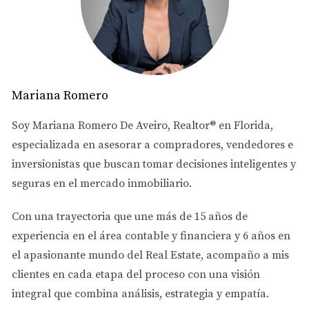
Ya hablé de esto en otro artículo, pero vale la pena
repetir:
Múltiples escuelas con rating A
Programas STEM, IB, y AP
Mariana Romero
Escuelas bilingües
Excelente preparación universitaria
Soy
Mariana Romero De Aveiro
, Realtor® en Florida,
Dato real:
Las tasas de graduación y aceptación
especializada en asesorar a
compradores, vendedores e
universitaria en Doral superan el promedio del condado.
inversionistas
que buscan tomar decisiones inteligentes y
seguras en el mercado inmobiliario.
4.
Comunidad Latina Vibrante
Aproximadamente 80% de la población es
Con una trayectoria que une más de
15 años de
hispana/latina:
experiencia en el área contable y financiera
y
6 años en
el apasionante mundo del Real Estate
, acompaño a mis
Te sientes en casa desde el día uno
clientes en cada etapa del proceso con una visión
Español se habla en todas partes
Negocios y servicios en español
integral que combina análisis, estrategia y empatía.
Cultura y tradiciones latinas celebradas