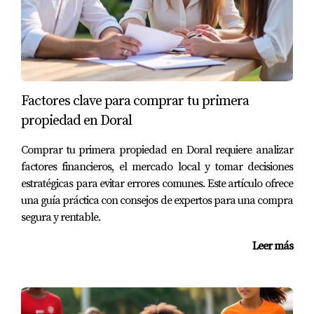
Servicios públicos eficientes
Tecnología e internet de alta velocidad
8.
Excelente Plusvalía Inmobiliaria
Históricamente, las propiedades en Doral han apreciado
muy bien:
Factores clave para comprar tu primera
propiedad en Doral
Demanda consistente
Desarrollo continuo
Comprar tu primera propiedad en Doral requiere analizar
Crecimiento poblacional
factores financieros, el mercado local y tomar decisiones
Inversión en infraestructura
estratégicas para evitar errores comunes. Este artículo ofrece
Dato importante:
Las propiedades en Doral típicamente
una guía práctica con consejos de expertos para una compra
mantienen su valor mejor que otras áreas durante
segura y rentable.
bajones del mercado.
Leer más
9.
Diversidad de Opciones de Vivienda
Desde townhouses hasta mansiones: