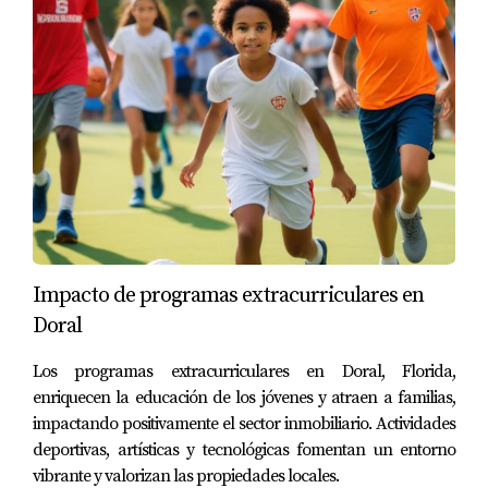
Condominios modernos desde $300,000s
Townhouses desde $380,000s
Casas unifamiliares desde $450,000s
Propiedades de lujo $1M+
Algo para cada presupuesto y estilo de vida
10.
Calidad de Vida
Doral ofrece balance vida-trabajo:
Parques y áreas recreativas
Eventos comunitarios frecuentes
Farmers markets
Impacto de programas extracurriculares en
Festivales culturales
Doral
Ambiente familiar
Los programas extracurriculares en Doral, Florida,
❌ DESVENTAJAS de Vivir en Doral
enriquecen la educación de los jóvenes y atraen a familias,
impactando positivamente el sector inmobiliario. Actividades
(Seamos Honestos)
deportivas, artísticas y tecnológicas fomentan un entorno
vibrante y valorizan las propiedades locales.
1.
Tráfico en Horas Pico