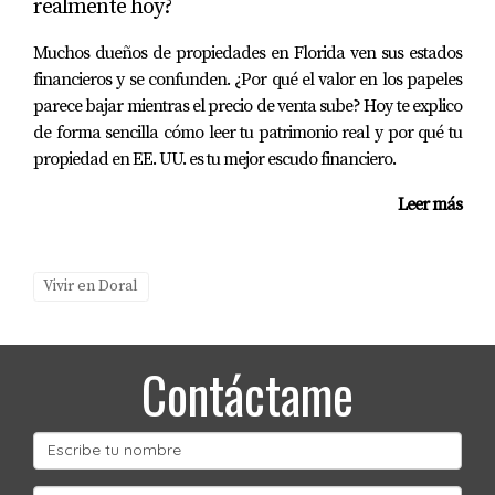
realmente hoy?
Perspectiva:
Pagas por calidad, seguridad, y ubicación.
Muchos dueños de propiedades en Florida ven sus estados
Para muchas familias, vale cada centavo.
financieros y se confunden. ¿Por qué el valor en los papeles
parece bajar mientras el precio de venta sube? Hoy te explico
3.
HOA (Homeowners Association)
de forma sencilla cómo leer tu patrimonio real y por qué tu
Prácticamente Obligatorio
propiedad en EE. UU. es tu mejor escudo financiero.
La gran mayoría de propiedades tienen HOA:
Leer más
Fees mensuales obligatorios
Reglas y restricciones (colores de pintura,
landscaping, etc.)
Vivir en Doral
Aprobaciones necesarias para modificaciones
Posibles special assessments
Lado positivo:
HOAs mantienen las comunidades bonitas
Contáctame
y los valores de propiedad altos.
4.
Ambiente Puede Sentirse "Suburbano"
Si buscas vida urbana tipo Miami Beach o Brickell: