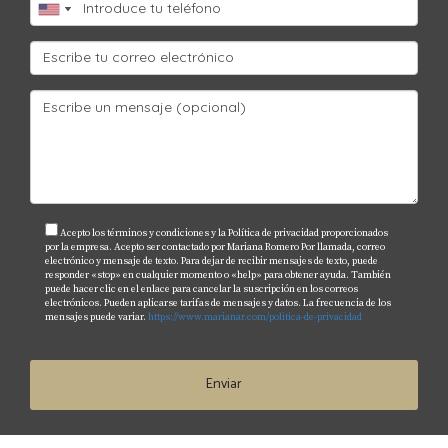
Menos vida nocturna que otras áreas
Necesitas auto para todo (no es walkable excepto
Downtown Doral)
Ambiente más familiar que "trendy"
Menos diversidad arquitectónica (muchas
comunidades similares)
Para quién es ideal:
Familias que buscan tranquilidad y
seguridad sobre vida nocturna.
Acepto los términos y condiciones y la Política de privacidad proporcionados
5.
Clima y Clima (Sí, Repito)
por la empresa. Acepto ser contactado por Mariana Romero Por llamada, correo
electrónico y mensaje de texto. Para dejar de recibir mensajes de texto, puede
responder «stop» en cualquier momento o «help» para obtener ayuda. También
Calor y Humedad:
puede hacer clic en el enlace para cancelar la suscripción en los correos
electrónicos. Pueden aplicarse tarifas de mensajes y datos. La frecuencia de los
mensajes puede variar.
https://www.marianar.com/politica-de-privacidad
Veranos son intensos (mayo-octubre)
Humedad puede ser abrumadora
Aire acondicionado es esencial (bills eléctricos
Enviar
altos)
Riesgo de Huracanes: