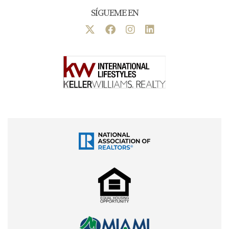
El mercado es competitivo:
SÍGUEME EN
Buenas propiedades se venden rápido
Múltiples ofertas son comunes
Necesitas actuar rápido y decisivo
A veces precios sobre asking price
Aquí es donde te ayudo:
Como Realtor local, sé qué
propiedades están por salir al mercado antes que
aparezcan en MLS.
8.
Distancia de la Playa
Si amas la playa:
20-30 minutos a Miami Beach (sin tráfico)
30-45 minutos con tráfico
No es un paseo rápido después del trabajo
Alternativa:
Doral tiene excelentes piscinas comunitarias