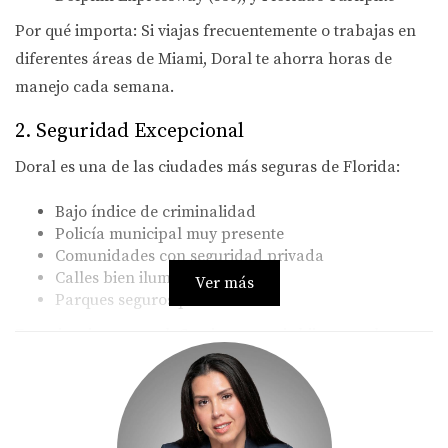
Por qué importa:
Si viajas frecuentemente o trabajas en
diferentes áreas de Miami, Doral te ahorra horas de
manejo cada semana.
2.
Seguridad Excepcional
Doral es una de las ciudades más seguras de Florida:
Bajo índice de criminalidad
Policía municipal muy presente
Comunidades con seguridad privada
Calles bien iluminadas
Ver más
Parques seguros para niños
Experiencia personal:
Camino con mis hijos por el
vecindario sin preocupación. Esa tranquilidad no tiene
precio.
3.
Escuelas de Excelencia