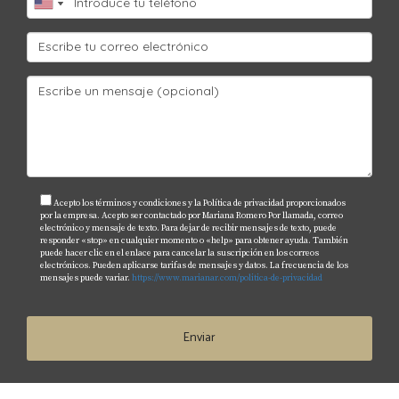
Acepto los términos y condiciones y la Política de privacidad proporcionados
por la empresa. Acepto ser contactado por Mariana Romero Por llamada, correo
electrónico y mensaje de texto. Para dejar de recibir mensajes de texto, puede
responder «stop» en cualquier momento o «help» para obtener ayuda. También
puede hacer clic en el enlace para cancelar la suscripción en los correos
electrónicos. Pueden aplicarse tarifas de mensajes y datos. La frecuencia de los
mensajes puede variar.
https://www.marianar.com/politica-de-privacidad
Enviar