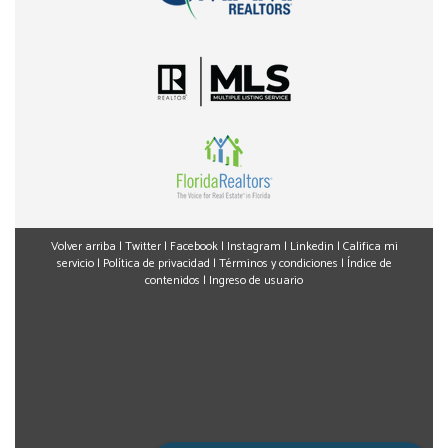
Volver arriba
|
Twitter
|
Facebook
|
Instagram
|
Linkedin
|
Califica mi
servicio
|
Política de privacidad
|
Términos y condiciones
|
Índice de
contenidos
|
Ingreso de usuario