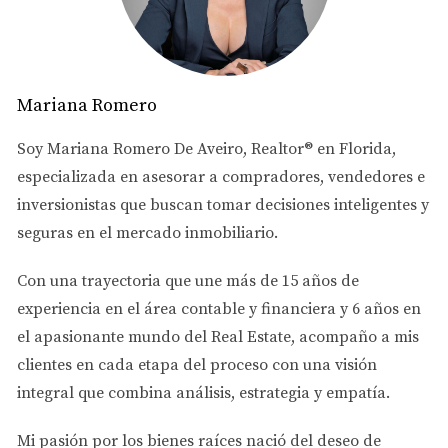
silencio gracias a la plusvalía.
¿Cómo medir la rentabilidad real desde afuera?
Muchos inversionistas cometen el error de comparar el
Mariana Romero
porcentaje de retorno de Miami con los de sus países de
origen. En Latinoamérica te pueden prometer un 10% o
Soy
Mariana Romero De Aveiro
, Realtor® en Florida,
12% de rendimiento anual, pero si la moneda de tu país
especializada en asesorar a
compradores, vendedores e
se devalúa un 15% ese mismo año, en realidad perdiste
inversionistas
que buscan tomar decisiones inteligentes y
dinero.
seguras en el mercado inmobiliario.
Un
4% o 6% neto en Miami
es riqueza real, estable y libre
Con una trayectoria que une más de
15 años de
de devaluación. Además, como vimos con herramientas
experiencia en el área contable y financiera
y
6 años en
como el préstamo DSCR, el sistema bancario de EE. UU.
el apasionante mundo del Real Estate
, acompaño a mis
le da la bienvenida al inversionista extranjero,
clientes en cada etapa del proceso con una visión
permitiéndote comprar poniendo una inicial y dejando
integral que combina análisis, estrategia y empatía.
que el inquilino pague la hipoteca por ti.
Mi pasión por los bienes raíces nació del deseo de