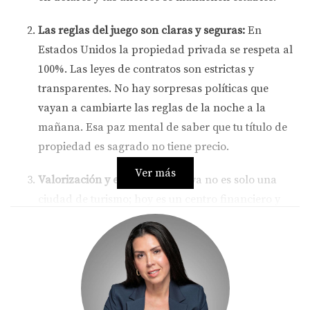
Las reglas del juego son claras y seguras:
En
Estados Unidos la propiedad privada se respeta al
100%. Las leyes de contratos son estrictas y
transparentes. No hay sorpresas políticas que
vayan a cambiarte las reglas de la noche a la
mañana. Esa paz mental de saber que tu título de
propiedad es sagrado no tiene precio.
Ver más
Valorización y escasez:
Miami ya no es solo una
ciudad de turismo; hoy es un centro financiero y
corporativo mundial. La tierra en el sur de la
Florida es limitada (tenemos el océano a un lado y
los Everglades al otro), lo que significa que el valor
de las propiedades tiende a subir con los años por
simple ley de oferta y demanda. Tu dinero crece en