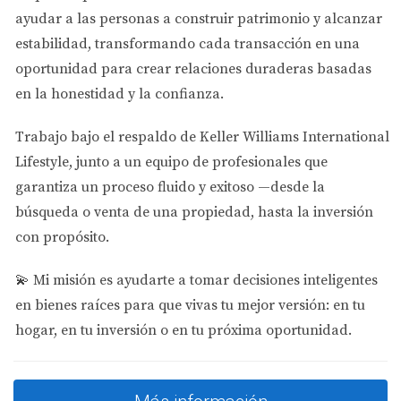
Conclusión:
ayudar a las personas a
construir patrimonio y alcanzar
Invertir en Miami es la forma más inteligente de
estabilidad
, transformando cada transacción en una
diversificar. No se trata de mudar tu vida completa a los
oportunidad para crear relaciones duraderas basadas
Estados Unidos, se trata de cruzar la frontera con una
en la honestidad y la confianza.
parte de tus ahorros para construir un fondo de
Trabajo bajo el respaldo de
Keller Williams International
emergencia familiar indestructible.
Lifestyle
, junto a un equipo de profesionales que
¿Estás listo para dar el paso, proteger tu patrimonio y
garantiza un proceso fluido y exitoso —desde la
evaluar las mejores opciones del mercado actual con
búsqueda o venta de una propiedad, hasta la inversión
números reales sobre la mesa?
Escríbeme un mensaje
con propósito.
directo hoy mismo. Vamos a planificar tu inversión sobre
💫
Mi misión es ayudarte a tomar decisiones inteligentes
seguro.
en bienes raíces para que vivas tu mejor versión: en tu
hogar, en tu inversión o en tu próxima oportunidad.