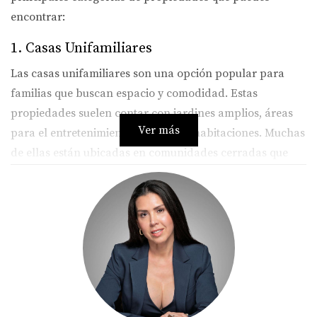
encontrar:
1. Casas Unifamiliares
Las casas unifamiliares son una opción popular para
familias que buscan espacio y comodidad. Estas
propiedades suelen contar con jardines amplios, áreas
Ver más
para el entretenimiento y múltiples habitaciones. Muchas
de ellas están ubicadas en comunidades cerradas que
ofrecen seguridad y amenidades como piscinas y
parques.
2. Condominios y Apartamentos
Los condominios y apartamentos son ideales para
aquellos que prefieren un estilo de vida más urbano o
que buscan una opción más asequible. Estos espacios
suelen ofrecer comodidades modernas como gimnasios,