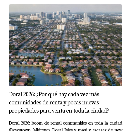
Sí, Doral ha visto un crecimiento significativo en el sector
comercial gracias a su ubicación estratégica cerca del
aeropuerto y su infraestructura moderna.
¿Cómo puedo empezar mi búsqueda de
propiedades en Doral?
Lo mejor es contactar a un agente inmobiliario local
como Mariana Romero, quien puede guiarte a través del
proceso y ayudarte a encontrar la propiedad ideal según
tus necesidades. Recuerda que tu nuevo hogar o
inversión te espera en Doral; ¡no dudes más! Contacta
hoy mismo a Mariana Romero para comenzar tu viaje
Doral 2026: ¿Por qué hay cada vez más
hacia la propiedad perfecta.
comunidades de renta y pocas nuevas
propiedades para venta en toda la ciudad?
Doral 2026: boom de rental communities en toda la ciudad
(Downtown, Midtown, Doral Isles y más) y escasez de new