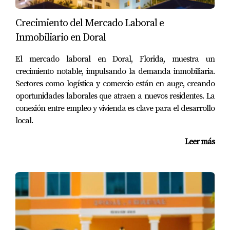
gustos y estilos de vida. Ya sea que estés buscando una
casa espaciosa para tu familia, un moderno condominio
Crecimiento del Mercado Laboral e
o una propiedad comercial para invertir, esta ciudad
Inmobiliario en Doral
tiene algo que ofrecerte. La diversidad del mercado
inmobiliario en Doral no solo refleja la riqueza cultural
El mercado laboral en Doral, Florida, muestra un
crecimiento notable, impulsando la demanda inmobiliaria.
del área, sino también el compromiso con el desarrollo
Sectores como logística y comercio están en auge, creando
sostenible y la calidad de vida. Si estás considerando
oportunidades laborales que atraen a nuevos residentes. La
mudarte a Doral o invertir en esta maravillosa ciudad, no
conexión entre empleo y vivienda es clave para el desarrollo
dudes en contactar a Mariana Romero. Ella está aquí
local.
para ayudarte a encontrar la propiedad perfecta que se
Leer más
adapte a tus necesidades y sueños.
Preguntas Frecuentes
¿Cuáles son los precios promedio de las casas
en Doral?
Los precios pueden variar significativamente