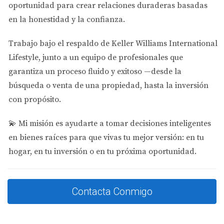
oportunidad para crear relaciones duraderas basadas
casos reales.
en la honestidad y la confianza.
Caso 1: La Familia Pérez
Trabajo bajo el respaldo de
Keller Williams International
La familia Pérez decidió mudarse a Doral buscando un
Lifestyle
, junto a un equipo de profesionales que
hogar más grande para sus dos hijos. Optaron por una
garantiza un proceso fluido y exitoso —desde la
casa unifamiliar en una comunidad cerrada, donde
búsqueda o venta de una propiedad, hasta la inversión
encontraron espacios amplios y un ambiente seguro
con propósito.
para sus hijos. La cercanía a buenas escuelas y parques
fue un factor decisivo en su elección. Ahora disfrutan no
💫
Mi misión es ayudarte a tomar decisiones inteligentes
solo de su hogar, sino también de la comunidad activa
en bienes raíces para que vivas tu mejor versión: en tu
que les rodea.
hogar, en tu inversión o en tu próxima oportunidad.
Caso 2: Juan y María, Pareja Joven
Juan y María son una pareja joven que buscaba su
Contacta Conmigo
primer hogar. Después de considerar varias opciones,
decidieron comprar un condominio moderno cerca del