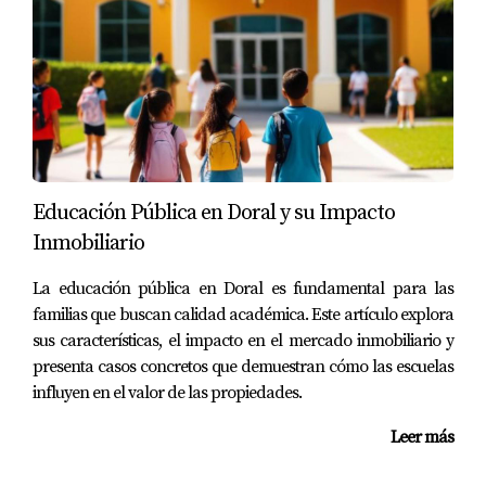
dependiendo del tipo de propiedad y la ubicación
específica dentro de Doral. Sin embargo, las casas
unifamiliares suelen comenzar alrededor de los $400,000.
¿Es Doral una buena opción para familias?
Sí, Doral es conocida por sus excelentes escuelas
públicas y privadas, así como por sus parques y
Educación Pública en Doral y su Impacto
actividades familiares. Es un lugar ideal para criar niños.
Inmobiliario
¿Qué tipo de amenidades ofrecen los
La educación pública en Doral es fundamental para las
condominios en Doral?
familias que buscan calidad académica. Este artículo explora
Los condominios suelen ofrecer amenidades como
sus características, el impacto en el mercado inmobiliario y
piscinas, gimnasios, áreas comunes para eventos y
presenta casos concretos que demuestran cómo las escuelas
seguridad 24/7.
influyen en el valor de las propiedades.
¿Hay oportunidades comerciales disponibles
Leer más
en Doral?