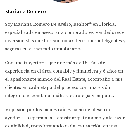
piscinas y áreas comunes. Además, vivir en un
Mariana Romero
condominio puede facilitar el acceso a tiendas y
restaurantes locales.
Soy
Mariana Romero De Aveiro
, Realtor® en Florida,
especializada en asesorar a
compradores, vendedores e
3. Propiedades Comerciales
inversionistas
que buscan tomar decisiones inteligentes y
Doral también alberga una variedad de propiedades
seguras en el mercado inmobiliario.
comerciales, desde oficinas hasta locales comerciales.
Esta área ha visto un crecimiento significativo en
Con una trayectoria que une más de
15 años de
negocios debido a su ubicación estratégica cerca del
experiencia en el área contable y financiera
y
6 años en
Aeropuerto Internacional de Miami. Los inversores
el apasionante mundo del Real Estate
, acompaño a mis
encuentran aquí oportunidades atractivas para
clientes en cada etapa del proceso con una visión
establecer sus empresas.
integral que combina análisis, estrategia y empatía.
Casos de Estudio
Mi pasión por los bienes raíces nació del deseo de
ayudar a las personas a
construir patrimonio y alcanzar
Para entender mejor cómo estas propiedades pueden
estabilidad
, transformando cada transacción en una
adaptarse a diferentes necesidades, veamos algunos