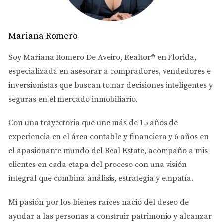
y flujo moderado. Apropiadas para presupuestos medios
($250K–$400K).
Mariana Romero
Multifamily
Soy
Mariana Romero De Aveiro
, Realtor® en Florida,
Son propiedades con varias unidades que permiten
especializada en asesorar a
compradores, vendedores e
diversificar ingresos y reducir riesgos por vacancia.
inversionistas
que buscan tomar decisiones inteligentes y
Aunque requieren mayor inversión inicial ($350K–$500K),
seguras en el mercado inmobiliario.
ofrecen mejor flujo de caja y son ideales para
inversionistas más activos.
Con una trayectoria que une más de
15 años de
experiencia en el área contable y financiera
y
6 años en
Zonas clave para invertir
el apasionante mundo del Real Estate
, acompaño a mis
Doral:
Desarrollo constante, alta demanda
clientes en cada etapa del proceso con una visión
residencial e infraestructura moderna.
integral que combina análisis, estrategia y empatía.
Homestead:
Precios accesibles y crecimiento
económico, ideal para multifamily.
Mi pasión por los bienes raíces nació del deseo de
North Miami:
Mercado diverso con oportunidades
ayudar a las personas a
construir patrimonio y alcanzar
en condos y casas.