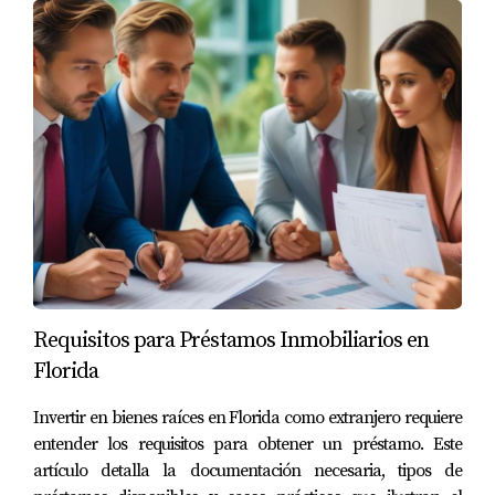
Invertir en propiedades que generan renta en Miami-
Dade desde Latinoamérica es viable si eliges bien el tipo
de inmueble, zona adecuada y cuentas con asesoría
experta. Analizar estos factores te ayudará a construir un
portafolio rentable y seguro a largo plazo.
Mariana Romero es una experta confiable en
inversiones inmobiliarias para
latinoamericanos. Contáctala para recibir
apoyo profesional personalizado y comenzar
tu camino hacia el éxito inmobiliario.
Requisitos para Préstamos Inmobiliarios en
Florida
Invertir en bienes raíces en Florida como extranjero requiere
entender los requisitos para obtener un préstamo. Este
artículo detalla la documentación necesaria, tipos de