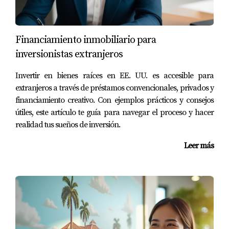
potencial? Contacta a nuestros expertos para
asesoría personalizada.
Financiamiento inmobiliario para
Preguntas frecuentes
inversionistas extranjeros
¿Qué tipo de propiedad es mejor para un
Invertir en bienes raíces en EE. UU. es accesible para
inversionista primerizo?
extranjeros a través de préstamos convencionales, privados y
Depende del presupuesto y tiempo disponible. Los
financiamiento creativo. Con ejemplos prácticos y consejos
útiles, este artículo te guía para navegar el proceso y hacer
condos son ideales para empezar por menor inversión y
realidad tus sueños de inversión.
gestión sencilla.
Leer más
¿Cómo afecta la ubicación a la rentabilidad?
Zonas con desarrollo urbano activo, buena
infraestructura y alta demanda garantizan mayor
valorización y rentabilidad (
NAR Statistics
).
¿Qué riesgos debo considerar al invertir