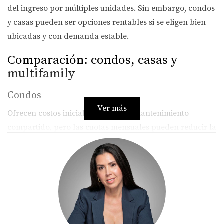
del ingreso por múltiples unidades. Sin embargo, condos
y casas pueden ser opciones rentables si se eligen bien
ubicadas y con demanda estable.
Comparación: condos, casas y
multifamily
Condos
Ver más
Ofrecen costos iniciales menores y mantenimiento
compartido, pero las cuotas mensuales pueden reducir la
rentabilidad. Son ideales para presupuestos ajustados
($150K–$300K) y para quienes buscan menor gestión
directa.
Casas unifamiliares
Tienen mayor demanda entre familias, pero suelen
requerir más mantenimiento. Ofrecen buena valorización