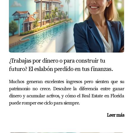
desde Latinoamérica?
Diferencias legales, fiscales y la necesidad de asesoría
local especializada son factores clave a evaluar antes de
invertir.
¿Cuál es el rango típico de rentabilidad en
Miami-Dade?
Suele oscilar entre el 5% y 10% anual neto dependiendo
¿Trabajas por dinero o para construir tu
del tipo de propiedad y zona.
futuro? El eslabón perdido en tus finanzas.
¿Es recomendable gestionar personalmente
Muchos generan excelentes ingresos pero sienten que su
las propiedades?
patrimonio no crece. Descubre la diferencia entre ganar
dinero y acumular activos, y cómo el Real Estate en Florida
No siempre; contratar administradores profesionales
puede romper ese ciclo para siempre.
puede optimizar ingresos y reducir problemas con
inquilinos.
Leer más
Conclusión