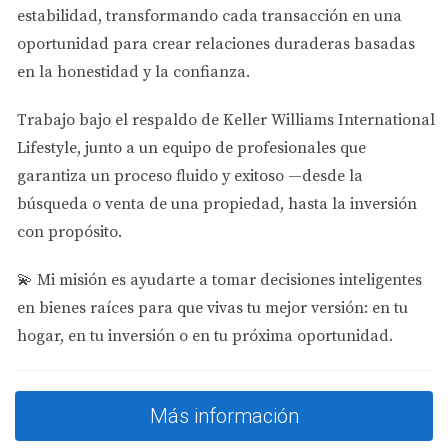
Kendall:
Zona familiar con demanda estable y
estabilidad
, transformando cada transacción en una
opciones variadas.
oportunidad para crear relaciones duraderas basadas
en la honestidad y la confianza.
Riesgos y errores comunes
No investigar bien el mercado local antes de
Trabajo bajo el respaldo de
Keller Williams International
comprar.
Lifestyle
, junto a un equipo de profesionales que
Ignorar costos adicionales como mantenimiento,
garantiza un proceso fluido y exitoso —desde la
impuestos o cuotas.
No considerar la gestión necesaria para multifamily
búsqueda o venta de una propiedad, hasta la inversión
o alquileres múltiples.
con propósito.
Dejarse llevar por emociones o presiones sin
análisis financiero.
💫
Mi misión es ayudarte a tomar decisiones inteligentes
No contar con asesoría legal e inmobiliaria
en bienes raíces para que vivas tu mejor versión: en tu
especializada en inversiones para extranjeros.
hogar, en tu inversión o en tu próxima oportunidad.
Cómo elegir según presupuesto
Para presupuestos entre $150K y $300K, los condos
Más información
suelen ser la mejor opción inicial. Entre $250K y $400K las