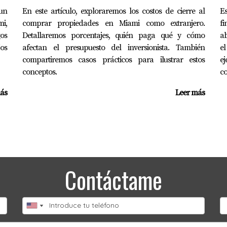
un
En este artículo, exploraremos los costos de cierre al
E
mi,
comprar propiedades en Miami como extranjero.
fi
gos
Detallaremos porcentajes, quién paga qué y cómo
ab
jos
afectan el presupuesto del inversionista. También
el
compartiremos casos prácticos para ilustrar estos
e
conceptos.
c
ás
Leer más
Contáctame