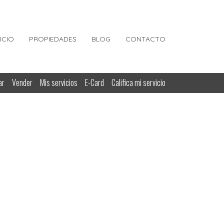
NICIO
PROPIEDADES
BLOG
CONTACTO
ar
Vender
Mis servicios
E-Card
Califica mi servicio