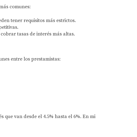
s más comunes:
den tener requisitos más estrictos.
titivas.
obrar tasas de interés más altas.
nes entre los prestamistas:
és que van desde el 4.5% hasta el 6%. En mi