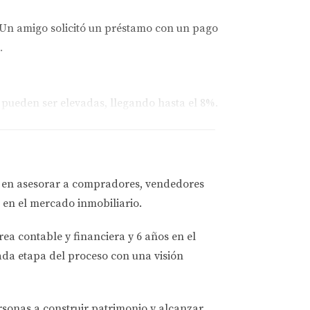
. Un amigo solicitó un préstamo con un pago
.
 pueden ser elevadas, llegando hasta el 8%.
es condiciones.
darte a encontrar la mejor solución
a en asesorar a
compradores, vendedores
 en el mercado inmobiliario.
n.
rea contable y financiera
y
6 años en el
ada etapa del proceso con una visión
te bien!
ersonas a
construir patrimonio y alcanzar