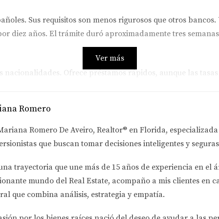
añoles. Sus requisitos son menos rigurosos que otros bancos
% por diez años. El trámite duró aproximadamente tres semanas
Ver más
as nacionalidades. Ofrece préstamos rápidos, aunque las tasas
 pero tuvo que negociar bien los términos para obtener mejor
iana Romero
orida, ¡no dudes en contactarnos! Estamos aquí para ayu
Mariana Romero De Aveiro
, Realtor® en Florida, especializad
ersionistas
que buscan tomar decisiones inteligentes y seguras
e los procesos y requisitos específicos para tu situació
una trayectoria que une más de
15 años de experiencia en el á
ionante mundo del Real Estate
, acompaño a mis clientes en c
reses te ayudará a tomar decisiones informadas. ¡Infórma
ral que combina análisis, estrategia y empatía.
asión por los bienes raíces nació del deseo de ayudar a las p