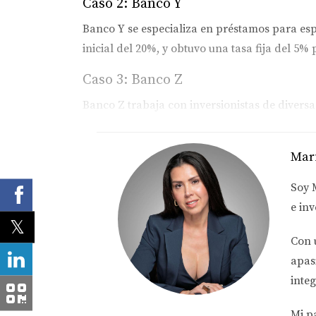
Caso 2: Banco Y
Banco Y se especializa en préstamos para esp
inicial del 20%, y obtuvo una tasa fija del 5
Caso 3: Banco Z
Banco Z trabaja con inversionistas de divers
Una colega adquirió una propiedad con ellos,
Mar
Si deseas explorar tus opciones en Fl
financiera.
Soy
e inv
No te quedes con dudas. Pregunta sobr
Con 
apas
Tener claridad sobre las tasas e inte
integ
Preguntas frecuentes
Mi p