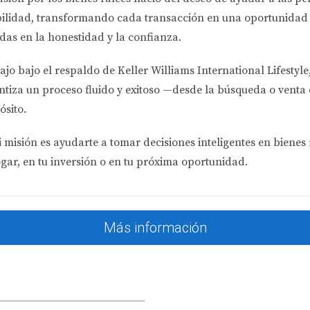
bilidad
, transformando cada transacción en una oportunidad 
?
das en la honestidad y la confianza.
o cédula de identidad del país de origen.
ajo bajo el respaldo de
Keller Williams International Lifestyle
orial crediticio en EE.UU.?
ntiza un proceso fluido y exitoso —desde la búsqueda o venta 
o del país de origen como referencia.
ósito.
 misión es ayudarte a tomar decisiones inteligentes en bienes 
ogar, en tu inversión o en tu próxima oportunidad.
0% del precio total de la propiedad.
?
lmente oscilan entre el 4% y el 8% para extranjeros.
Más información
réstamo?
oma entre dos y cuatro semanas dependiendo del banco.
en Florida, Mariana Romero está aquí para guiarte en cada pa