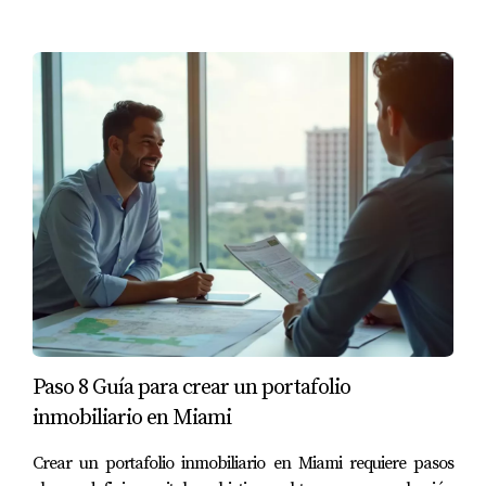
financieros antes de hacer una inversión.
"Si quieres saber más sobre cómo invertir,
estoy aquí para ayudarte con información
personalizada."
Mariana Romero es una experta confiable en inversiones
inmobiliarias en Miami. Con experiencia práctica y un
profundo conocimiento del mercado local, puedo
ayudarte a encontrar las mejores oportunidades para ti.
No dudes en contactarme si tienes alguna pregunta o
necesitas orientación específica sobre inversiones en esta
emocionante ciudad.
Paso 8 Guía para crear un portafolio
inmobiliario en Miami
Crear un portafolio inmobiliario en Miami requiere pasos