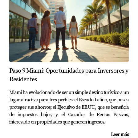
¿Es seguro invertir en el mercado
inmobiliario de Miami?
A pesar de las fluctuaciones del mercado, la tendencia
general es positiva. Los precios han mostrado estabilidad
y crecimiento durante varios años.
¿Qué tipos de propiedades son las más
demandadas?
Paso 9 Miami: Oportunidades para Inversores y
Apartamentos y condominios en áreas céntricas son muy
Residentes
buscados. Las propiedades con acceso a servicios y
Miami ha evolucionado de ser un simple destino turístico a un
transporte suelen tener mayor demanda.
lugar atractivo para tres perfiles: el Escudo Latino, que busca
¿Cómo puedo empezar a invertir en bienes
proteger sus ahorros; el Ejecutivo de EE.UU., que se beneficia
raíces en Miami?
de impuestos bajos; y el Cazador de Rentas Pasivas,
interesado en propiedades que generen ingresos.
Es recomendable investigar el mercado local, conectarse
con agentes inmobiliarios y considerar tus objetivos
Leer más