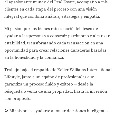
el apasionante mundo del Real Estate
, acompaño a mis
Los inversores están comprando propiedades no solo
clientes en cada etapa del proceso con una visión
para vivir, sino también como inversión. El precio
integral que combina análisis, estrategia y empatía.
promedio de las viviendas ha aumentado un 10%
anualmente desde 2020. Esta tendencia muestra que el
Mi pasión por los bienes raíces nació del deseo de
interés por vivir aquí sigue creciendo.
ayudar a las personas a
construir patrimonio y alcanzar
estabilidad
, transformando cada transacción en una
LLÁMAME AHORA
oportunidad para crear relaciones duraderas basadas
en la honestidad y la confianza.
Estudio de Caso: Nuevos desarrollos
inmobiliarios
Trabajo bajo el respaldo de
Keller Williams International
Proyectos como
Miami Worldcenter
han revolucionado el
Lifestyle
, junto a un equipo de profesionales que
skyline urbano. Este desarrollo promete más espacios
garantiza un proceso fluido y exitoso —desde la
comerciales y residenciales. Los expertos creen que esto
búsqueda o venta de una propiedad, hasta la inversión
atraerá aún más inversiones.
con propósito.
💫
Mi misión es ayudarte a tomar decisiones inteligentes
"No subestimes el potencial de Miami. Cada