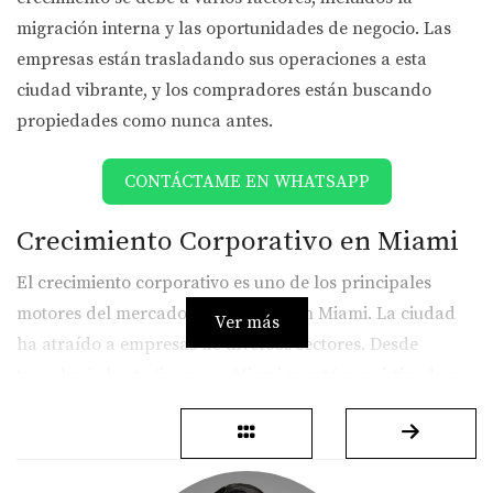
migración interna y las oportunidades de negocio. Las
empresas están trasladando sus operaciones a esta
ciudad vibrante, y los compradores están buscando
propiedades como nunca antes.
CONTÁCTAME EN WHATSAPP
Crecimiento Corporativo en Miami
El crecimiento corporativo es uno de los principales
motores del mercado inmobiliario en Miami. La ciudad
Ver más
ha atraído a empresas de diversos sectores. Desde
tecnología hasta finanzas, Miami se está convirtiendo en
un nuevo hub empresarial.
Migración Tecnológica a Miami