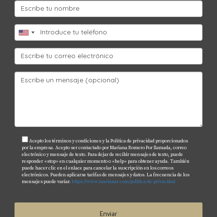
Acepto los términos y condiciones y la Política de privacidad proporcionados
por la empresa. Acepto ser contactado por Mariana Romero Por llamada, correo
electrónico y mensaje de texto. Para dejar de recibir mensajes de texto, puede
responder «stop» en cualquier momento o «help» para obtener ayuda. También
puede hacer clic en el enlace para cancelar la suscripción en los correos
electrónicos. Pueden aplicarse tarifas de mensajes y datos. La frecuencia de los
mensajes puede variar.
https://www.marianar.com/politica-de-privacidad
Enviar