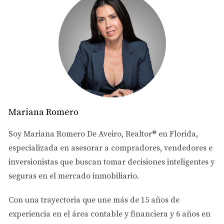
La migración tecnológica es evidente. Muchas startups y
empresas consolidadas han elegido Miami como su
nueva sede. Esto no solo aporta empleos, sino que
también eleva el perfil económico de la ciudad.
Estudio de Caso: La llegada de empresas
tecnológicas
Una notable empresa que se mudó a Miami es
Google
. En
2021, anunciaron la apertura de una nueva oficina. Esto
Mariana Romero
ha llevado a un incremento en la demanda de oficinas y
Soy
Mariana Romero De Aveiro
, Realtor® en Florida,
espacios residenciales cercanos.
especializada en asesorar a
compradores, vendedores e
inversionistas
que buscan tomar decisiones inteligentes y
"Si buscas oportunidades en el sector
inmobiliario, ¡no dudes en investigar más
seguras en el mercado inmobiliario.
sobre Miami!"
Con una trayectoria que une más de
15 años de
Estudio de Caso: Inversiones en bienes raíces
experiencia en el área contable y financiera
y
6 años en