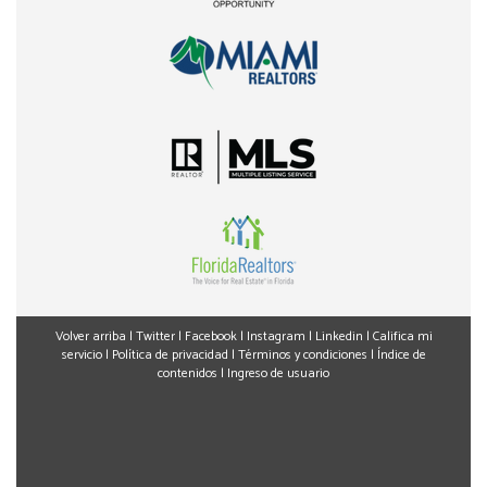
Volver arriba
|
Twitter
|
Facebook
|
Instagram
|
Linkedin
|
Califica mi
servicio
|
Política de privacidad
|
Términos y condiciones
|
Índice de
contenidos
|
Ingreso de usuario