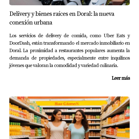
mayor conocimiento del mercado y tolerancia a gastos
Delivery y bienes raíces en Doral: la nueva
adicionales.
conexión urbana
¿Te gustaría recibir un análisis personalizado
Los servicios de delivery de comida, como Uber Eats y
según tu presupuesto? Contacta con expertos que
DoorDash, están transformando el mercado inmobiliario en
Doral. La proximidad a restaurantes populares aumenta la
puedan guiarte paso a paso hacia una inversión
demanda de propiedades, especialmente entre inquilinos
exitosa.
jóvenes que valoran la comodidad y variedad culinaria.
Casos prácticos de inversión en
Leer más
comunidades específicas
Doral Park: Inversión accesible con alta
demanda residencial
Carlos, un inversionista latinoamericano, adquirió un
apartamento de dos habitaciones por $380,000 con cuota
HOA mensual de $340. Alquilarlo por $2,250 generó un