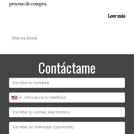
financiero.
proceso de compra.
Baja demanda o mala ubicación:
Propiedades
Leer más
alejadas o sin servicios cercanos tienen dificultad
para mantener ocupación alta.
Sobrecostos ocultos:
Gastos imprevistos como
reparaciones mayores o impuestos adicionales
Vivir en Doral
pueden impactar el flujo efectivo.
Comprar por emoción:
Invertir sin análisis riguroso
lleva a sobreprecio o elección inadecuada del tipo
Contáctame
de propiedad.
No considerar todos los gastos:
Ignorar seguros,
mantenimiento o administración reduce
rentabilidad real.
No te apresures: tómate el tiempo necesario para
entender cada aspecto financiero antes de invertir
tu capital.
Preguntas frecuentes sobre invertir