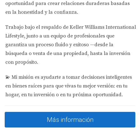
oportunidad para crear relaciones duraderas basadas
condominios nuevos. Renta mensual promedio
ronda los $3,200 debido a su ubicación centralizada
en la honestidad y la confianza.
y acceso a servicios exclusivos. Las cuotas HOA son
más altas (hasta $600), pero atraen inquilinos
Trabajo bajo el respaldo de
Keller Williams International
corporativos.
Lifestyle
, junto a un equipo de profesionales que
Doral Isles:
Comunidades cerradas con casas
garantiza un proceso fluido y exitoso —desde la
unifamiliares desde $600,000 que generan rentas
mensuales cercanas a $3,500. Aunque la inversión
búsqueda o venta de una propiedad, hasta la inversión
inicial es mayor, el perfil del inquilino suele ser
con propósito.
estable y a largo plazo.
💫
Mi misión es ayudarte a tomar decisiones inteligentes
Factores determinantes para la rentabilidad
en bienes raíces para que vivas tu mejor versión: en tu
Precio de entrada:
Fundamental evaluar si el costo
hogar, en tu inversión o en tu próxima oportunidad.
inicial se ajusta al presupuesto sin comprometer
liquidez.
Cuota HOA:
Cuotas elevadas pueden reducir
significativamente el margen neto.
Más información
Demanda del mercado:
La cercanía a centros
comerciales, escuelas y transporte público aumenta
la ocupación.