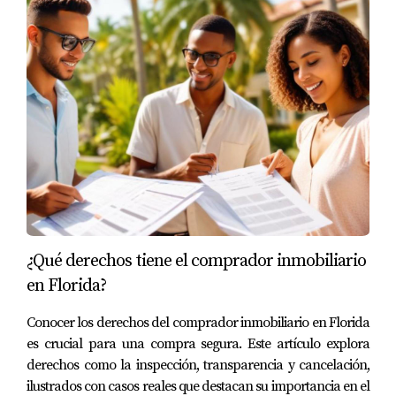
contrato vigente es por dos años con familia establecida
que valora la privacidad y seguridad del vecindario
cerrado.
Invertir con conocimiento es clave; revisa siempre
los números detalladamente antes de tomar
decisiones importantes.
Riesgos comunes y errores a evitar
Aunque invertir en propiedades en Doral Florida ofrece
¿Qué derechos tiene el comprador inmobiliario
grandes oportunidades, hay varios riesgos que pueden
en Florida?
afectar negativamente la rentabilidad si no se
Conocer los derechos del comprador inmobiliario en Florida
consideran adecuadamente:
es crucial para una compra segura. Este artículo explora
derechos como la inspección, transparencia y cancelación,
Cuotas HOA elevadas:
Pueden erosionar ganancias
ilustrados con casos reales que destacan su importancia en el
si no se incorporan correctamente al cálculo