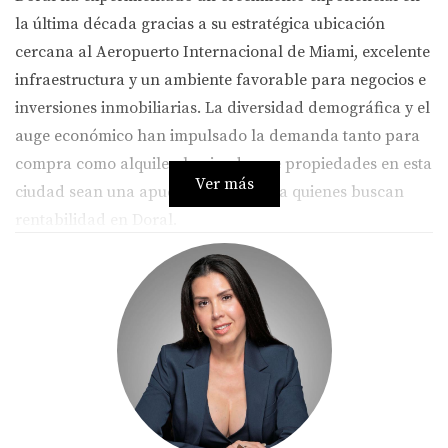
la última década gracias a su estratégica ubicación
cercana al Aeropuerto Internacional de Miami, excelente
infraestructura y un ambiente favorable para negocios e
inversiones inmobiliarias. La diversidad demográfica y el
auge económico han impulsado la demanda tanto para
compra como alquiler, haciendo que propiedades en esta
Ver más
ciudad sean una apuesta segura para quienes buscan
rentabilidad en Doral.
Sin embargo, no todas las zonas ni tipos de propiedades
ofrecen el mismo potencial. Por eso es crucial analizar
datos actuales y comprender qué factores afectan el
retorno antes de comprometer capital.
Análisis de las mejores zonas para
invertir en Doral