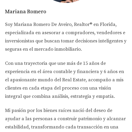
Para identificar las zonas con mejor rentabilidad en
Mariana Romero
Doral, consideramos variables clave como el precio
promedio por propiedad, renta mensual estimada según
Soy
Mariana Romero De Aveiro
, Realtor® en Florida,
Zillow, cuotas HOA, perfil del inquilino predominante y
especializada en asesorar a
compradores, vendedores e
demanda constante. A continuación, presentamos un
inversionistas
que buscan tomar decisiones inteligentes y
análisis basado en datos actualizados a principios de
seguras en el mercado inmobiliario.
2026:
Con una trayectoria que une más de
15 años de
Zonas con mejor relación precio-renta
experiencia en el área contable y financiera
y
6 años en
Doral Park:
Con precios promedio por unidad que
el apasionante mundo del Real Estate
, acompaño a mis
oscilan entre $350,000 y $450,000 para
clientes en cada etapa del proceso con una visión
apartamentos de 2 habitaciones, la renta mensual
integral que combina análisis, estrategia y empatía.
promedia $2,300. La cuota HOA es moderada ($350
mensuales) y la demanda se concentra
principalmente en profesionales jóvenes y familias
Mi pasión por los bienes raíces nació del deseo de
pequeñas.
ayudar a las personas a
construir patrimonio y alcanzar
Downtown Doral:
Zona premium con precios desde
estabilidad
, transformando cada transacción en una
$500,000 hasta más allá del millón para