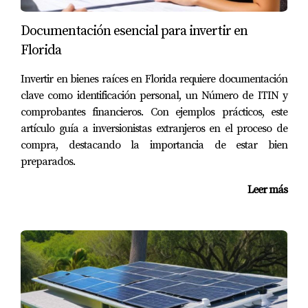
propiedad y documentación que pruebe ingresos
Documentación esencial para invertir en
constantes por renta.
Florida
¿Puedo aplicar si soy autónomo o freelancer?
Invertir en bienes raíces en Florida requiere documentación
Sí, esta modalidad está diseñada especialmente para
clave como identificación personal, un Número de ITIN y
quienes no tienen ingresos tradicionales comprobables.
comprobantes financieros. Con ejemplos prácticos, este
artículo guía a inversionistas extranjeros en el proceso de
¿Qué tipo de propiedades califican?
compra, destacando la importancia de estar bien
preparados.
Apartamentos, casas y propiedades comerciales con flujo
constante de renta pueden ser elegibles.
Leer más
¿Necesito experiencia previa en inversiones?
No es obligatorio, pero contar con asesoría profesional
aumenta tus probabilidades de éxito.
¿Dónde puedo ver las propiedades
disponibles?