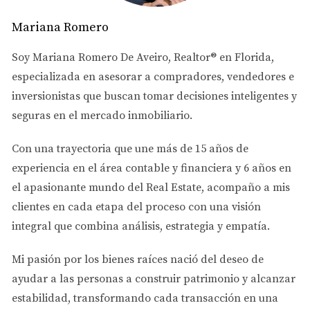
oportunidades para comenzar a construir
patrimonio.
Mariana Romero
Cómo calificar para un préstamo
Soy
Mariana Romero De Aveiro
, Realtor® en Florida,
DSCR
especializada en asesorar a
compradores, vendedores e
inversionistas
que buscan tomar decisiones inteligentes y
Para calificar necesitas presentar información sobre la
seguras en el mercado inmobiliario.
propiedad, como contratos de arrendamiento vigentes y
estados financieros que demuestren ingresos constantes.
Con una trayectoria que une más de
15 años de
El banco evaluará que el flujo de renta sea suficiente
experiencia en el área contable y financiera
y
6 años en
para cubrir los pagos del préstamo y otros gastos
el apasionante mundo del Real Estate
, acompaño a mis
operativos.
clientes en cada etapa del proceso con una visión
integral que combina análisis, estrategia y empatía.
¿Quieres recibir una lista actualizada de
propiedades calificadas para préstamos DSCR?
Mi pasión por los bienes raíces nació del deseo de
Escríbenos por WhatsApp y te ayudamos a
ayudar a las personas a
construir patrimonio y alcanzar
comenzar tu inversión.
estabilidad
, transformando cada transacción en una