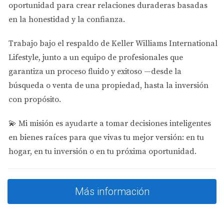
oportunidad para crear relaciones duraderas basadas
Casos de éxito
en la honestidad y la confianza.
Caso 1: Mariana – Inició su portafolio con
propiedades autofinanciadas
Trabajo bajo el respaldo de
Keller Williams International
Lifestyle
, junto a un equipo de profesionales que
Mariana adquirió su primera propiedad usando un
garantiza un proceso fluido y exitoso —desde la
préstamo DSCR y logró que la renta cubriera
búsqueda o venta de una propiedad, hasta la inversión
completamente su hipoteca desde el primer mes,
con propósito.
generando ganancias inmediatas.
💫
Mi misión es ayudarte a tomar decisiones inteligentes
Caso 2: Carlos – Amplió su cartera sin
depender de su salario
en bienes raíces para que vivas tu mejor versión: en tu
hogar, en tu inversión o en tu próxima oportunidad.
Carlos compró varias viviendas bajo esta modalidad,
usando exclusivamente los ingresos por renta para
financiar cada nuevo inmueble.
Más información
HABLAR POR WHATSAPP