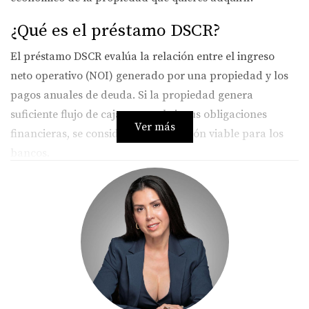
¿Qué es el préstamo DSCR?
El préstamo DSCR evalúa la relación entre el ingreso
neto operativo (NOI) generado por una propiedad y los
pagos anuales de deuda. Si la propiedad genera
suficiente flujo de caja para cubrir sus obligaciones
Ver más
financieras, se considera una inversión viable para los
bancos.
Ventajas de invertir con DSCR
No necesitas W-2 ni tax returns:
Facilita el acceso a
crédito a inversionistas sin empleo tradicional.
Basado en rentabilidad real:
El enfoque está en el
ingreso que genera la propiedad.
Mayor flexibilidad crediticia:
Menos requisitos
estrictos sobre historial financiero personal.
Ideal para nuevos inversionistas:
Abre