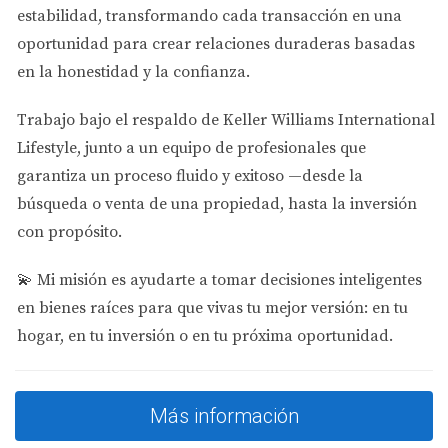
información sobre estas áreas. ¡Tu inversión
estabilidad
, transformando cada transacción en una
es importante para mí!
oportunidad para crear relaciones duraderas basadas
en la honestidad y la confianza.
Estadísticas Clave de Miramar y Pembroke
Pines
Trabajo bajo el respaldo de
Keller Williams International
Lifestyle
, junto a un equipo de profesionales que
Apreciación promedio del 8% anual.
Incremento del 15% en nuevos proyectos
garantiza un proceso fluido y exitoso —desde la
residenciales.
búsqueda o venta de una propiedad, hasta la inversión
Alta demanda por apartamentos y casas
con propósito.
unifamiliares.
Análisis Financiero: Cash Flow vs.
💫
Mi misión es ayudarte a tomar decisiones inteligentes
Appreciation
en bienes raíces para que vivas tu mejor versión: en tu
hogar, en tu inversión o en tu próxima oportunidad.
Antes de decidir dónde invertir, es crucial entender dos
conceptos clave: el flujo de caja (Cash Flow) y la
apreciación (Appreciation). Invertir con enfoque en flujo
Más información
de caja significa buscar propiedades que generen