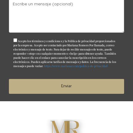
Acepto los términos y condiciones y la Política de privacidad proporcionados
por la empresa. Acepto ser contactado por Mariana Romero Por llamada, correo
electrónico y mensaje de texto. Para dejar de recibir mensajes de texto, puede
responder «stop» en cualquier momento o «help» para obtener ayuda. También
puede hacer clic en el enlace para cancelar la suscripción en los correos
electrónicos. Pueden aplicarse tarifas de mensajes y datos. La frecuencia de los
mensajes puede variar.
https://www.marianar.com/politica-de-privacidad
Enviar