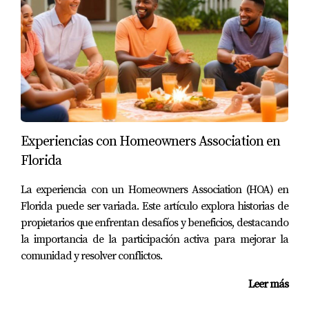
una gran diferencia al tomar decisiones informadas
sobre tu inversión.
¿Cuánto debo ahorrar antes de invertir?
Generalmente, se recomienda tener al menos el 20% del
precio total como entrada para asegurar mejores
condiciones hipotecarias.
Experiencias con Homeowners Association en
¿Qué gastos adicionales debo considerar al
invertir?
Florida
No olvides incluir impuestos, mantenimiento y seguros
La experiencia con un Homeowners Association (HOA) en
dentro del cálculo total de tus inversiones inmobiliarias.
Florida puede ser variada. Este artículo explora historias de
propietarios que enfrentan desafíos y beneficios, destacando
Como experta en inversiones inmobiliarias con enfoque
la importancia de la participación activa para mejorar la
contable, estoy aquí para ayudarte a tomar la mejor
comunidad y resolver conflictos.
decisión según tus necesidades financieras. Analicemos
Leer más
juntos cuál de estas zonas se alinea con tus metas