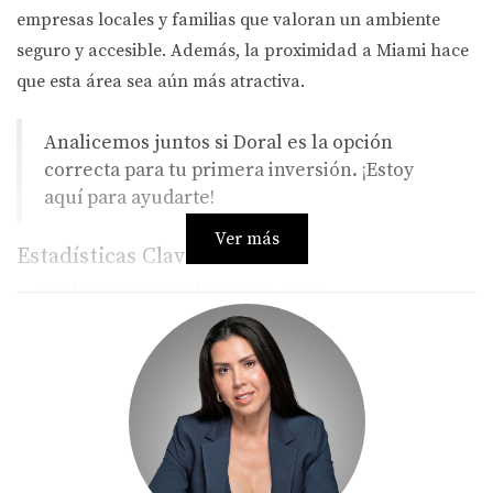
empresas locales y familias que valoran un ambiente
seguro y accesible. Además, la proximidad a Miami hace
que esta área sea aún más atractiva.
Analicemos juntos si Doral es la opción
correcta para tu primera inversión. ¡Estoy
aquí para ayudarte!
Ver más
Estadísticas Clave de Doral
Plusvalía promedio del 5% anual.
Tasa de ocupación de propiedades superiores al
95%.
Demanda creciente por viviendas unifamiliares.
Miramar y Pembroke Pines:
Crecimiento Explosivo
Miramar y Pembroke Pines han experimentado un