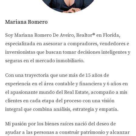
crecimiento explosivo en los últimos años. Los precios de
entrada son ligeramente más bajos que en Doral, lo que
Mariana Romero
puede ser atractivo para nuevos inversores. Sin embargo,
la apreciación del valor de las propiedades está en
Soy
Mariana Romero De Aveiro
, Realtor® en Florida,
aumento, lo que podría resultar en beneficios
especializada en asesorar a
compradores, vendedores e
significativos a largo plazo.
inversionistas
que buscan tomar decisiones inteligentes y
seguras en el mercado inmobiliario.
LLÁMAME AHORA
Con una trayectoria que une más de
15 años de
La diversificación demográfica en estas áreas también es
experiencia en el área contable y financiera
y
6 años en
notable. Hay una mezcla de jóvenes profesionales,
el apasionante mundo del Real Estate
, acompaño a mis
familias jóvenes y jubilados buscando un lugar tranquilo
clientes en cada etapa del proceso con una visión
para vivir. Esta diversidad fomenta una economía local
integral que combina análisis, estrategia y empatía.
robusta.
Mi pasión por los bienes raíces nació del deseo de
ayudar a las personas a
construir patrimonio y alcanzar
No dudes en contactarme si necesitas más