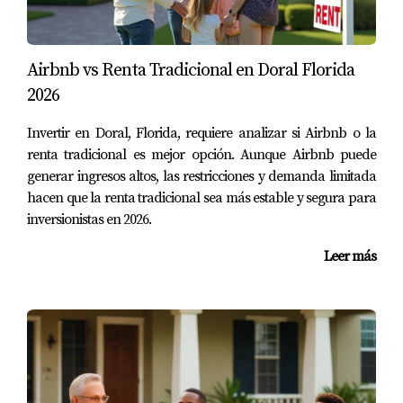
¿Cuál es la mejor zona para invertir en
propiedades en 2026?
Airbnb vs Renta Tradicional en Doral Florida
La mejor zona dependerá de tus objetivos personales.
2026
Doral ofrece estabilidad, mientras que Miramar y
Invertir en Doral, Florida, requiere analizar si Airbnb o la
Pembroke Pines presentan un crecimiento acelerado.
renta tradicional es mejor opción. Aunque Airbnb puede
¿Qué tipo de propiedad debo buscar?
generar ingresos altos, las restricciones y demanda limitada
hacen que la renta tradicional sea más estable y segura para
Considera tus metas financieras. Si buscas flujo de caja
inversionistas en 2026.
inmediato, una casa o apartamento en Doral puede ser
Leer más
ideal. Para apreciación, mira las nuevas construcciones
en Miramar o Pembroke Pines.
¿Es mejor invertir solo o buscar
asesoramiento?
Tener un asesor financiero o inmobiliario puede hacer