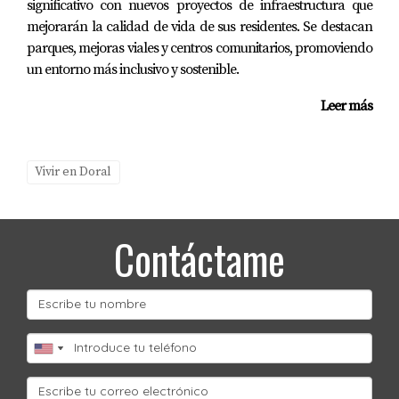
¡No esperes más! Tu próxima inversión te
significativo con nuevos proyectos de infraestructura que
está esperando.
mejorarán la calidad de vida de sus residentes. Se destacan
parques, mejoras viales y centros comunitarios, promoviendo
Preguntas Frecuentes
un entorno más inclusivo y sostenible.
¿Qué es la inteligencia artificial?
Leer más
La inteligencia artificial se refiere a sistemas informáticos
diseñados para realizar tareas que normalmente
Vivir en Doral
requieren inteligencia humana, como el aprendizaje,
razonamiento y resolución de problemas.
Contáctame
¿Cómo afecta la IA al proceso de compra de
una vivienda?
La IA puede facilitar el proceso al proporcionar análisis
predictivos sobre precios y tendencias del mercado, así
como mejorar la comunicación entre agentes y clientes
mediante chatbots.