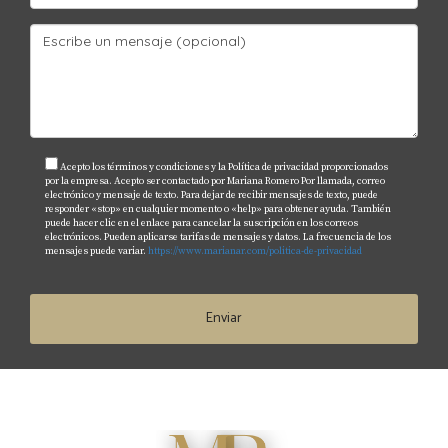
¿Es costoso implementar tecnologías basadas
en IA?
Los costos pueden variar dependiendo del tipo de
tecnología utilizada; sin embargo, muchas soluciones
están diseñadas para ser accesibles incluso para
pequeñas agencias inmobiliarias.
Acepto los términos y condiciones y la Política de privacidad proporcionados
por la empresa. Acepto ser contactado por Mariana Romero Por llamada, correo
electrónico y mensaje de texto. Para dejar de recibir mensajes de texto, puede
¿La IA reemplazará a los agentes
responder «stop» en cualquier momento o «help» para obtener ayuda. También
inmobiliarios?
puede hacer clic en el enlace para cancelar la suscripción en los correos
electrónicos. Pueden aplicarse tarifas de mensajes y datos. La frecuencia de los
mensajes puede variar.
https://www.marianar.com/politica-de-privacidad
No necesariamente; aunque la IA puede automatizar
ciertas tareas, el toque humano sigue siendo crucial en
las relaciones personales y negociaciones complejas.
Enviar
¿Dónde puedo aprender más sobre
inversiones inmobiliarias impulsadas por IA?
Existen numerosos recursos disponibles online así como
seminarios locales donde puedes aprender sobre cómo