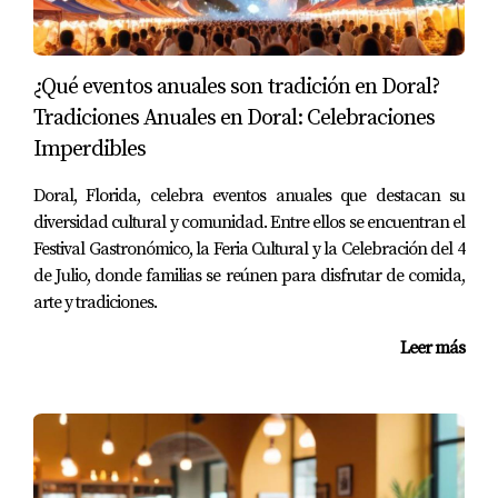
Caso 3: Gestión Eficiente de
Propiedades
¿Qué eventos anuales son tradición en Doral?
La gestión de propiedades es otro aspecto donde la
Tradiciones Anuales en Doral: Celebraciones
inteligencia artificial está haciendo una diferencia
Imperdibles
significativa. Los sistemas basados en IA pueden ayudar
a los propietarios a gestionar sus propiedades de manera
Doral, Florida, celebra eventos anuales que destacan su
más eficiente al automatizar tareas como el
diversidad cultural y comunidad. Entre ellos se encuentran el
Festival Gastronómico, la Feria Cultural y la Celebración del 4
mantenimiento programado o el seguimiento de pagos
de Julio, donde familias se reúnen para disfrutar de comida,
de alquiler. En Doral, un grupo de inversionistas decidió
arte y tradiciones.
utilizar una plataforma que integra IA para gestionar su
cartera de propiedades. Esta plataforma les permitió
Leer más
anticipar problemas antes de que se convirtieran en
costosas reparaciones. Además, gracias al análisis de
datos, pudieron identificar qué propiedades generaban
mayores ingresos y cuáles necesitaban atención