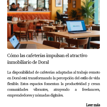
adicional.
“La IA nos ha permitido ser proactivos en
lugar de reactivos; eso ha cambiado
completamente nuestra forma de operar.”
La gestión eficiente no solo aumenta la rentabilidad, sino
que también mejora la satisfacción del inquilino al
garantizar que sus necesidades sean atendidas
Cómo las cafeterías impulsan el atractivo
rápidamente.
inmobiliario de Doral
Conclusión
La disponibilidad de cafeterías adaptadas al trabajo remoto
en Doral está transformando la percepción del estilo de vida
El impacto de la inteligencia artificial en el mercado
flexible. Estos espacios fomentan la productividad y crean
inmobiliario de Doral es innegable. Desde el análisis
comunidades vibrantes, atrayendo a freelancers,
predictivo hasta la mejora en la experiencia del cliente y
emprendedores y nómadas digitales.
una gestión más eficiente de las propiedades, esta
Leer más
tecnología está cambiando las reglas del juego para