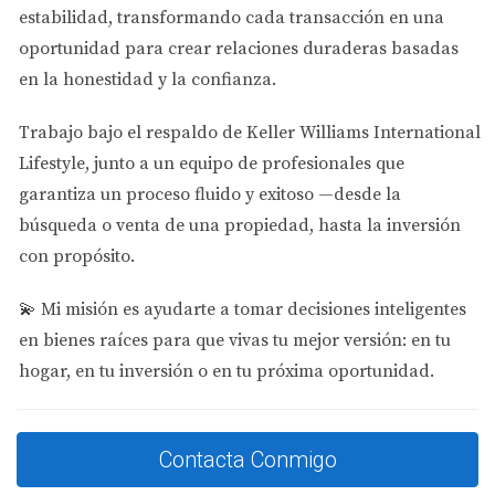
clientes.”
estabilidad
, transformando cada transacción en una
oportunidad para crear relaciones duraderas basadas
Este enfoque no solo beneficia a los inversores
en la honestidad y la confianza.
experimentados, sino también a aquellos que buscan su
primera vivienda. Al entender mejor las tendencias del
Trabajo bajo el respaldo de
Keller Williams International
mercado, los compradores pueden tomar decisiones más
Lifestyle
, junto a un equipo de profesionales que
informadas y estratégicas.
garantiza un proceso fluido y exitoso —desde la
búsqueda o venta de una propiedad, hasta la inversión
Caso 2: Mejora en la Experiencia del
con propósito.
Cliente
💫
Mi misión es ayudarte a tomar decisiones inteligentes
La experiencia del cliente es fundamental en cualquier
en bienes raíces para que vivas tu mejor versión: en tu
industria, y el sector inmobiliario no es diferente. La
hogar, en tu inversión o en tu próxima oportunidad.
inteligencia artificial está transformando cómo los
agentes interactúan con sus clientes. Un ejemplo notable
es el uso de chatbots impulsados por IA que están
Contacta Conmigo
disponibles las 24 horas del día para responder