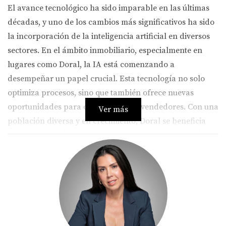
El avance tecnológico ha sido imparable en las últimas
décadas, y uno de los cambios más significativos ha sido
la incorporación de la inteligencia artificial en diversos
sectores. En el ámbito inmobiliario, especialmente en
lugares como Doral, la IA está comenzando a
desempeñar un papel crucial. Esta tecnología no solo
optimiza procesos, sino que también ofrece nuevas
oportunidades para compradores y vendedores. Con una
Ver más
población diversa y en crecimiento, Doral se beneficia
enormemente de estas innovaciones. La capacidad de
analizar grandes volúmenes de datos permite a los
agentes inmobiliarios tomar decisiones más informadas y
ofrecer un servicio más personalizado a sus clientes.
Caso 1: Análisis Predictivo en
Ventas