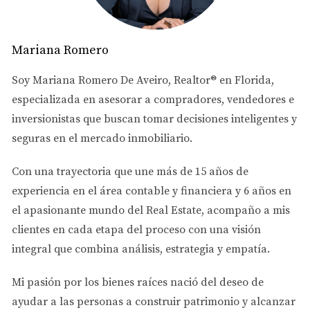
Uno de los usos más impactantes de la inteligencia
artificial en el mercado inmobiliario es el análisis
Mariana Romero
predictivo. Este enfoque utiliza algoritmos avanzados
para analizar tendencias pasadas y predecir
Soy
Mariana Romero De Aveiro
, Realtor® en Florida,
comportamientos futuros. Por ejemplo, una agencia
especializada en asesorar a
compradores, vendedores e
inmobiliaria en Doral implementó un sistema basado en
inversionistas
que buscan tomar decisiones inteligentes y
IA que analiza datos históricos sobre ventas, precios y
seguras en el mercado inmobiliario.
preferencias del consumidor. Como resultado, pudieron
identificar áreas específicas donde los precios estaban
Con una trayectoria que une más de
15 años de
destinados a aumentar. Esto permitió a sus clientes
experiencia en el área contable y financiera
y
6 años en
invertir en propiedades antes de que los precios se
el apasionante mundo del Real Estate
, acompaño a mis
dispararan.
clientes en cada etapa del proceso con una visión
integral que combina análisis, estrategia y empatía.
“El análisis predictivo nos ha permitido
adelantarnos al mercado y ofrecer
Mi pasión por los bienes raíces nació del deseo de
recomendaciones valiosas a nuestros
ayudar a las personas a
construir patrimonio y alcanzar