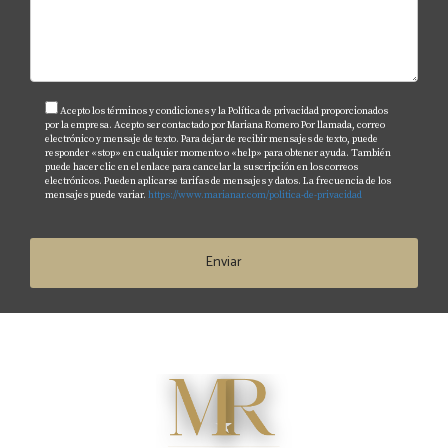
Acepto los términos y condiciones y la Política de privacidad proporcionados
por la empresa. Acepto ser contactado por Mariana Romero Por llamada, correo
electrónico y mensaje de texto. Para dejar de recibir mensajes de texto, puede
responder «stop» en cualquier momento o «help» para obtener ayuda. También
puede hacer clic en el enlace para cancelar la suscripción en los correos
electrónicos. Pueden aplicarse tarifas de mensajes y datos. La frecuencia de los
mensajes puede variar.
https://www.marianar.com/politica-de-privacidad
Enviar