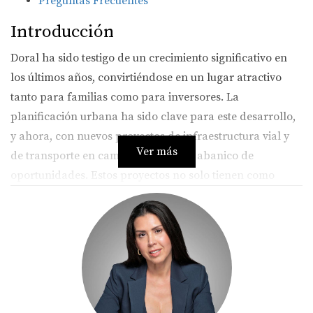
Preguntas Frecuentes
Introducción
Doral ha sido testigo de un crecimiento significativo en
los últimos años, convirtiéndose en un lugar atractivo
tanto para familias como para inversores. La
planificación urbana ha sido clave para este desarrollo,
y ahora, con nuevos proyectos de infraestructura vial y
Ver más
de transporte en camino, se abre un abanico de
oportunidades. Estos proyectos no solo tienen como
objetivo facilitar el desplazamiento, sino también elevar
la calidad de vida y potenciar el atractivo del mercado
inmobiliario local. En este contexto, es crucial entender
cómo estas iniciativas pueden influir en la economía
local y en el bienestar de sus habitantes.
Proyectos Previsto de