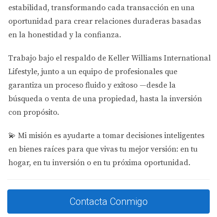
nuevas carreteras y accesos que mejorarán
estabilidad
, transformando cada transacción en una
significativamente la conectividad con otras áreas
oportunidad para crear relaciones duraderas basadas
metropolitanas. Estas vías no solo facilitarán el tránsito
en la honestidad y la confianza.
diario, sino que también atraerán a empresas e
Trabajo bajo el respaldo de
Keller Williams International
inversores interesados en establecerse en Doral. Un
Lifestyle
, junto a un equipo de profesionales que
ejemplo claro es la extensión de la carretera que conecta
garantiza un proceso fluido y exitoso —desde la
Doral con importantes autopistas cercanas; esto no solo
búsqueda o venta de una propiedad, hasta la inversión
reducirá los tiempos de viaje, sino que también
con propósito.
incrementará el interés por propiedades residenciales y
comerciales cercanas a estas nuevas rutas.
💫
Mi misión es ayudarte a tomar decisiones inteligentes
Impacto en el Sector Inmobiliario
en bienes raíces para que vivas tu mejor versión: en tu
hogar, en tu inversión o en tu próxima oportunidad.
Valores de Propiedades
Con cada nuevo proyecto de infraestructura vial que se
Contacta Conmigo
concreta, hay un efecto directo sobre los valores de las
propiedades. Históricamente, las áreas que experimentan