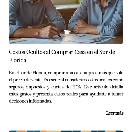
estos cambios son motivo para estar optimistas. Mariana
Romero está aquí para ayudarte a navegar este
emocionante panorama inmobiliario; si estás
considerando comprar o vender una propiedad en
Doral, ¡no dudes en contactarla! Juntos podemos
explorar todas las oportunidades que esta vibrante
Costos Ocultos al Comprar Casa en el Sur de
ciudad tiene para ofrecer.
Florida
Preguntas Frecuentes
En el sur de Florida, comprar una casa implica más que solo
el precio de venta. Es esencial considerar costos ocultos como
¿Cuándo comenzarán las obras de
seguros, impuestos y cuotas de HOA. Este artículo detalla
infraestructura?
estos gastos y presenta casos reales para ayudarte a tomar
Las obras están programadas para comenzar a
decisiones informadas.
principios del próximo año; sin embargo, las fechas
Leer más
exactas pueden variar según los permisos necesarios.
¿Cómo afectarán estos proyectos al tráfico