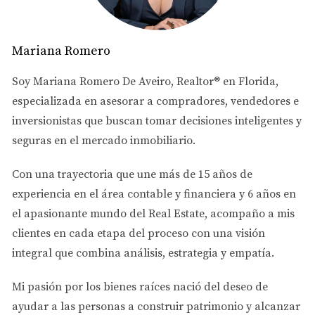
Infraestructura Vial
Mejoras en el Transporte Público
Mariana Romero
Uno de los enfoques más destacados es la mejora del
Soy
Mariana Romero De Aveiro
, Realtor® en Florida,
transporte público. Se están planificando nuevas rutas
especializada en asesorar a
compradores, vendedores e
de autobuses que conectarán áreas clave dentro y fuera
inversionistas
que buscan tomar decisiones inteligentes y
de Doral, lo que facilitará el acceso a centros laborales y
seguras en el mercado inmobiliario.
educativos. Este proyecto no solo busca reducir la
congestión vehicular, sino también ofrecer una
Con una trayectoria que une más de
15 años de
alternativa sostenible para los residentes. Al aumentar la
experiencia en el área contable y financiera
y
6 años en
accesibilidad del transporte público, se espera que más
el apasionante mundo del Real Estate
, acompaño a mis
personas opten por vivir en Doral, lo que podría llevar a
clientes en cada etapa del proceso con una visión
un aumento en la demanda inmobiliaria.
integral que combina análisis, estrategia y empatía.
Nuevas Carreteras y Accesos
Mi pasión por los bienes raíces nació del deseo de
Además del transporte público, se están proyectando
ayudar a las personas a
construir patrimonio y alcanzar