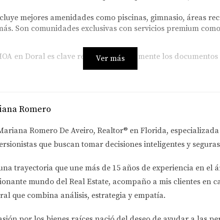
cluye mejores amenidades como piscinas, gimnasio, áreas rec
más. Son comunidades exclusivas con servicios premium como 
OA en Doral es clave revisar detalladamente los documentos
Ver más
os mensuales en Doral
iana Romero
s gastos habituales como la hipoteca, impuestos a la propie
ancieras inesperadas.
Mariana Romero De Aveiro
, Realtor® en Florida, especializad
ersionistas
que buscan tomar decisiones inteligentes y seguras
ero pagas un HOA medio de $600, tus costos fijos reales suben 
 o hacer inversiones adicionales.
una trayectoria que une más de
15 años de experiencia en el á
ionante mundo del Real Estate
, acompaño a mis clientes en c
 costo del HOA puede aumentar anualmente por mantenimien
ral que combina análisis, estrategia y empatía.
ben las cuotas de HOA?
asión por los bienes raíces nació del deseo de ayudar a las p