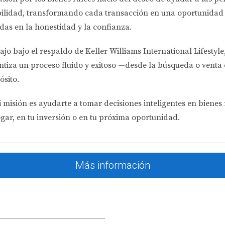
gales graves. Las asociaciones tienen derecho a imponer multa
bilidad
, transformando cada transacción en una oportunidad 
r en embargos sobre la propiedad o afectar tu historial credi
das en la honestidad y la confianza.
ivamente sin preverlo, puede desequilibrar tu presupuesto men
ajo bajo el respaldo de
Keller Williams International Lifestyle
dos.
ntiza un proceso fluido y exitoso —desde la búsqueda o venta 
ósito.
OA en Doral
 misión es ayudarte a tomar decisiones inteligentes en bienes 
rde
ogar, en tu inversión o en tu próxima oportunidad.
mes. Incluyen mantenimiento básico y seguridad limitada. Es i
 extras.
ks at Doral
Más información
les con acceso a piscina comunitaria, gimnasio bien equipad
d de vida sin un costo excesivo.
ational Doral Residences