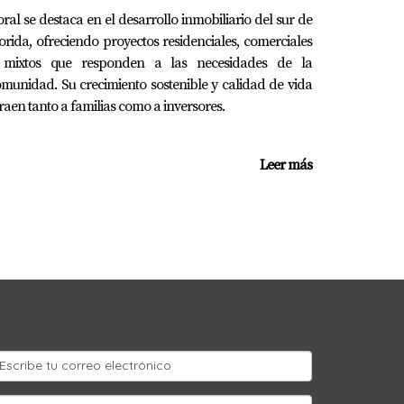
garantizados por el HOA.
ral se destaca en el desarrollo inmobiliario del sur de
orida, ofreciendo proyectos residenciales, comerciales
limita tu liquidez mensual.
 mixtos que responden a las necesidades de la
munidad. Su crecimiento sostenible y calidad de vida
ty con cuota elevada. Así evitarás
raen tanto a familias como a inversores.
Leer más
icios comunes y cumplir con las normas
 HOA que generalmente requieren votación