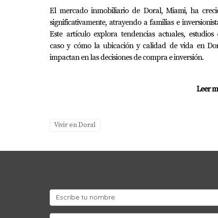
Si buscas proteger tu inversión a largo
El mercado inmobiliario de Doral, Miami, ha creci
significativamente, atrayendo a familias e inversionist
En cambio, pagar un alto costo solo por aparie
Este artículo explora tendencias actuales, estudios
caso y cómo la ubicación y calidad de vida en Dor
Evalúa honestamente cuáles son tus p
impactan en las decisiones de compra e inversión.
arrepentimientos después.
Leer m
Preguntas frecuentes sobre 
¿Es obligatorio pagar el HOA si co
Vivir en Doral
Sí, es obligatorio pagar el monto estableci
comunitarias.
¿Pueden subir arbitrariamente las 
No arbitrariamente; cualquier aumento debe e
entre miembros o junta directiva.