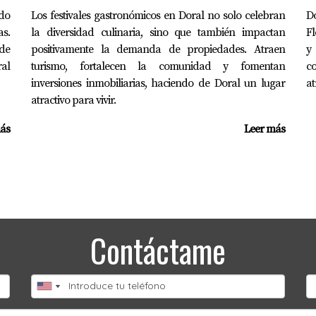
 plazo manteniendo altos estándares estéticos y estructurales 
do
Los festivales gastronómicos en Doral no solo celebran
Do
as.
la diversidad culinaria, sino que también impactan
Fl
ncia sin usar los servicios suele ser un gasto innecesario que 
 de
positivamente la demanda de propiedades. Atraen
y
al
turismo, fortalecen la comunidad y fomentan
co
rioridades familiares antes de decidirte por un communi
inversiones inmobiliarias, haciendo de Doral un lugar
at
atractivo para vivir.
ás
Leer más
HOA en Doral
mpro una casa dentro de una comunidad regulada?
do por el Homeowners Association para mantener acceso a serv
Contáctame
cuotas del HOA?
star justificado y aprobado según los estatutos internos del