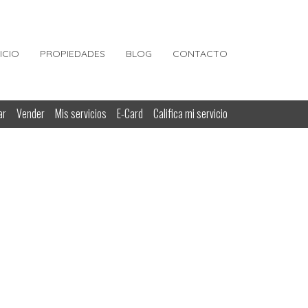
NICIO
PROPIEDADES
BLOG
CONTACTO
ar
Vender
Mis servicios
E-Card
Califica mi servicio