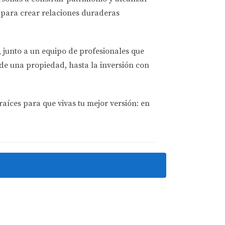
s e incluso iniciar procesos judiciales para
para crear relaciones duraderas
ticio.
sual. Algunos propietarios optan por vender
, junto a un equipo de profesionales que
de una propiedad, hasta la inversión con
raíces para que vivas tu mejor versión: en
deal para familias que buscan un equilibrio
o y seguridad 24 horas. Muchos residentes