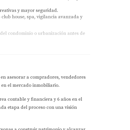
reativas y mayor seguridad.
club house, spa, vigilancia avanzada y
 del condominio o urbanización antes de
dad y seguros. Muchas familias subestiman
a en asesorar a
compradores, vendedores
 en el mercado inmobiliario.
a $2,600 sin contar otros gastos domésticos.
rea contable y financiera
y
6 años en el
ada etapa del proceso con una visión
to o mejoras comunitarias.
ersonas a
construir patrimonio y alcanzar