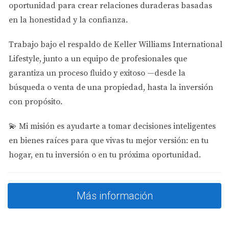
marcar la diferencia.
oportunidad para crear relaciones duraderas basadas
en la honestidad y la confianza.
Estudio de Caso: Inversor Experimentado
Trabajo bajo el respaldo de
Keller Williams International
Pablo, un inversor español con varias propiedades en su
Lifestyle
, junto a un equipo de profesionales que
portafolio, decidió financiar una nueva adquisición en
garantiza un proceso fluido y exitoso —desde la
Miami. Usó su historial crediticio sólido para asegurar
búsqueda o venta de una propiedad, hasta la inversión
una tasa favorable. Al aprovechar el apalancamiento,
con propósito.
pudo diversificar sus inversiones sin comprometer
demasiado capital. Su enfoque le permitió obtener un
💫
Mi misión es ayudarte a tomar decisiones inteligentes
retorno significativo sobre su inversión.
en bienes raíces para que vivas tu mejor versión: en tu
hogar, en tu inversión o en tu próxima oportunidad.
A veces, diversificar es clave para maximizar tus
ganancias. No tengas miedo de usar
financiamiento para hacerlo.
Más información
Estudio de Caso: Comprador de Vacaciones