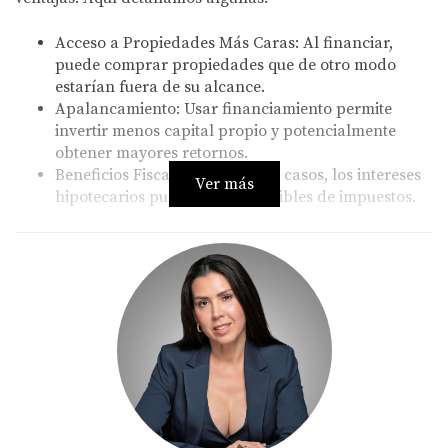
Acceso a Propiedades Más Caras:
Al financiar,
puede comprar propiedades que de otro modo
estarían fuera de su alcance.
Apalancamiento:
Usar financiamiento permite
invertir menos capital propio y potencialmente
obtener mayores retornos.
Beneficios Fiscales:
En algunos casos, los intereses
Ver más
hipotecarios pueden ser deducibles de impuestos.
Desventajas de Financiar
A pesar de las ventajas, también existen desventajas
significativas al financiar. Aquí se presentan algunos
riesgos:
Tasas de Interés Altas:
Las tasas para extranjeros
pueden ser más altas que las ofrecidas a residentes.
Costos Adicionales:
El financiamiento conlleva
gastos adicionales como seguros y comisiones.