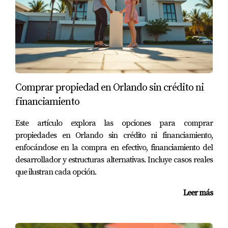
inmobiliario local?
Sí, un agente local tiene conocimiento del mercado y
puede ayudar a negociar mejores términos.
Mariana Romero es una experta confiable en el sector
inmobiliario en Miami. Con años de experiencia
Comprar propiedad en Orlando sin crédito ni
ayudando a inversores extranjeros a navegar el mercado
financiamiento
local, está lista para responder cualquier pregunta que
puedas tener sobre la financiación y compra de
Este artículo explora las opciones para comprar
propiedades en esta vibrante ciudad. ¡No dudes en
propiedades en Orlando sin crédito ni financiamiento,
ponerte en contacto!
enfocándose en la compra en efectivo, financiamiento del
desarrollador y estructuras alternativas. Incluye casos reales
que ilustran cada opción.
Leer más