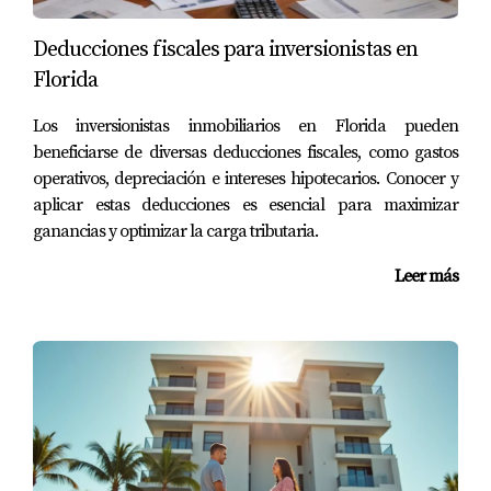
¿Cuánto debo ahorrar para el enganche?
Deducciones fiscales para inversionistas en
Generalmente se recomienda tener al menos un 20% del
Florida
valor total como enganche para evitar el seguro
Los inversionistas inmobiliarios en Florida pueden
hipotecario privado (PMI).
beneficiarse de diversas deducciones fiscales, como gastos
operativos, depreciación e intereses hipotecarios. Conocer y
¿Qué documentos necesito para financiar?
aplicar estas deducciones es esencial para maximizar
Usualmente necesitarás identificación, comprobantes de
ganancias y optimizar la carga tributaria.
ingresos y estados financieros recientes.
Leer más
¿Cómo afecta mi crédito en mi país al
financiamiento en EE.UU.?
Tu crédito internacional puede ser considerado, pero
generalmente se requiere un historial crediticio
estadounidense para obtener mejores condiciones.
¿Es recomendable trabajar con un agente