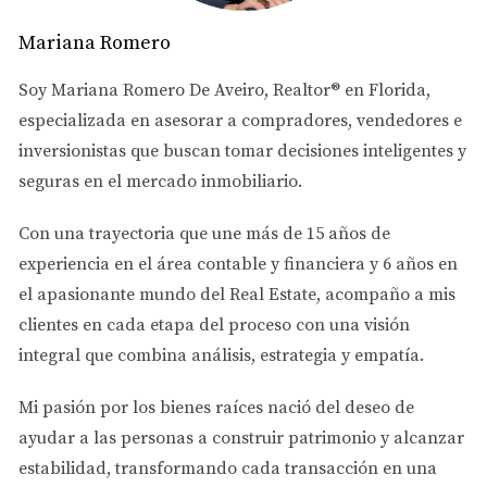
Presión Financiera:
La carga mensual puede
Mariana Romero
generar estrés si los ingresos por alquiler son
inestables.
Soy
Mariana Romero De Aveiro
, Realtor® en Florida,
Estudio de Caso: Inversor Novato
especializada en asesorar a
compradores, vendedores e
inversionistas
que buscan tomar decisiones inteligentes y
Carmen es una mexicana que decidió comprar su
seguras en el mercado inmobiliario.
primera propiedad en Miami. Sin experiencia previa,
optó por financiar el 80% del precio. Aunque pudo
Con una trayectoria que une más de
15 años de
acceder a una buena propiedad, las tasas altas
experiencia en el área contable y financiera
y
6 años en
aumentaron su pago mensual. A medida que los
el apasionante mundo del Real Estate
, acompaño a mis
alquileres aumentaban, Carmen se dio cuenta de que
clientes en cada etapa del proceso con una visión
podría haber negociado mejores términos con un agente
integral que combina análisis, estrategia y empatía.
local.
Mi pasión por los bienes raíces nació del deseo de
No subestime la importancia de investigar antes de
ayudar a las personas a
construir patrimonio y alcanzar
decidirse por financiar. Un buen asesor puede
estabilidad
, transformando cada transacción en una