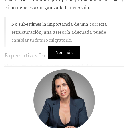
cómo debe estar organizada la inversión.
No subestimes la importancia de una correcta
estructuración; una asesoría adecuada puede
cambiar tu futuro migratorio.
Ver más
Expectativas Irrealistas
Muchos creen que comprar una propiedad
automáticamente les otorgará la visa. La realidad es más
compleja. La inversión debe ser significativa y demostrar
que generará empleo o actividad económica. Sin
embargo, algunos esperan que el proceso sea rápido y
sencillo, lo cual rara vez es el caso.
Infórmate sobre los requisitos reales antes de