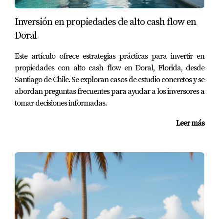
del estado de tu solicitud, pero puede tomar desde unos
meses hasta varios años.
Inversión en propiedades de alto cash flow en
Doral
¿Puedo usar mi propiedad como residencia
personal?
Este artículo ofrece estrategias prácticas para invertir en
propiedades con alto cash flow en Doral, Florida, desde
Sí, puedes vivir en la propiedad, pero asegúrate de
Santiago de Chile. Se exploran casos de estudio concretos y se
cumplir con todos los requisitos legales relacionados con
abordan preguntas frecuentes para ayudar a los inversores a
tu visa.
tomar decisiones informadas.
¿Cuál es el monto mínimo para invertir?
Leer más
Depende del tipo de visa que solicites. Por ejemplo, para
la visa EB-5, se requiere una inversión mínima
generalmente de $900,000 USD en áreas específicas.
Como experta en temas migratorios y bienes raíces en
Florida, puedo ayudarte a evitar estos errores comunes al
invertir. Si estás considerando este camino hacia tu visa,