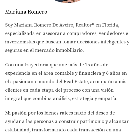
invertir. No te arriesgues a perder tiempo y dinero.
Mariana Romero
Falta de Asesoría Legal
Soy
Mariana Romero De Aveiro
, Realtor® en Florida,
Otro error común es no contar con un abogado
especializada en asesorar a
compradores, vendedores e
especializado en inmigración. Las leyes cambian
inversionistas
que buscan tomar decisiones inteligentes y
frecuentemente, y un experto puede guiarte a través del
seguras en el mercado inmobiliario.
laberinto burocrático. Sin asesoría, es fácil caer en
trampas legales que podrían retrasar o incluso anular tu
Con una trayectoria que une más de
15 años de
solicitud.
experiencia en el área contable y financiera
y
6 años en
el apasionante mundo del Real Estate
, acompaño a mis
La inversión es solo una parte del proceso; tener
clientes en cada etapa del proceso con una visión
un buen abogado puede hacer toda la diferencia.
integral que combina análisis, estrategia y empatía.
Mi pasión por los bienes raíces nació del deseo de
Casos Prácticos
ayudar a las personas a
construir patrimonio y alcanzar
Caso 1: Inversor Sin Asesoría
estabilidad
, transformando cada transacción en una