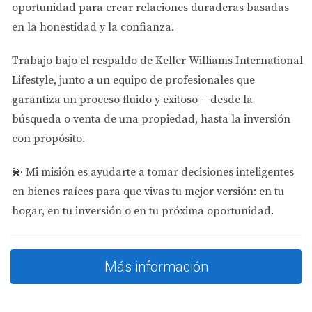
oportunidad para crear relaciones duraderas basadas
Juan, un colombiano que decidió comprar un
en la honestidad y la confianza.
apartamento en Miami, lo hizo sin consultar a un
abogado. Creyó que su compra le aseguraría la visa, pero
Trabajo bajo el respaldo de
Keller Williams International
no tenía idea de los requisitos adicionales. Al final,
Lifestyle
, junto a un equipo de profesionales que
perdió su dinero y su sueño migratorio.
garantiza un proceso fluido y exitoso —desde la
Caso 2: Expectativas Exageradas
búsqueda o venta de una propiedad, hasta la inversión
con propósito.
María invirtió en un desarrollo inmobiliario, esperando
rápidamente obtener su visa. No consideró el tiempo que
💫
Mi misión es ayudarte a tomar decisiones inteligentes
tomaría procesar su solicitud. Cuando finalmente
en bienes raíces para que vivas tu mejor versión: en tu
entendió el proceso, ya había gastado mucho más de lo
hogar, en tu inversión o en tu próxima oportunidad.
planeado y aún no tenía respuesta.
Caso 3: Estructuración Inadecuada
Más información
Carlos compró varias propiedades pensando que esto le
daría más oportunidades migratorias. Sin embargo, no