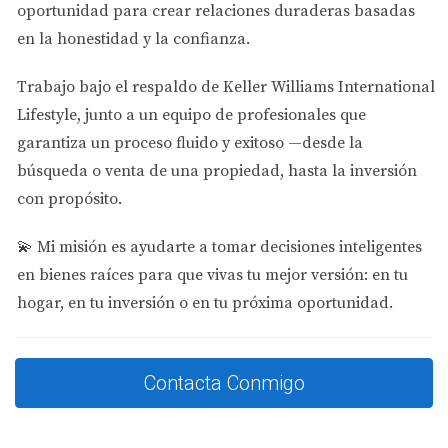
el Departamento de Educación de Florida, muchas
oportunidad para crear relaciones duraderas basadas
escuelas en Doral tienen calificaciones sobresalientes, lo
en la honestidad y la confianza.
que refleja el compromiso con la educación.
Trabajo bajo el respaldo de
Keller Williams International
Ejemplo Inspirador: La Historia de los Gómez
Lifestyle
, junto a un equipo de profesionales que
garantiza un proceso fluido y exitoso —desde la
Los Gómez eligieron Doral principalmente por su
búsqueda o venta de una propiedad, hasta la inversión
reputación educativa. Sus hijos asisten a una escuela
con propósito.
pública local que ha sido reconocida por su excelencia
académica. "Estamos muy contentos con la educación
💫
Mi misión es ayudarte a tomar decisiones inteligentes
que están recibiendo", dice Carlos Gómez. "No solo están
en bienes raíces para que vivas tu mejor versión: en tu
aprendiendo materias básicas, sino también habilidades
hogar, en tu inversión o en tu próxima oportunidad.
importantes para el futuro". Las opciones educativas no
se limitan solo a las escuelas primarias; también hay
instituciones secundarias y programas extracurriculares
Contacta Conmigo
que enriquecen la experiencia educativa de los jóvenes.
Oportunidades de Ocio y Recreación