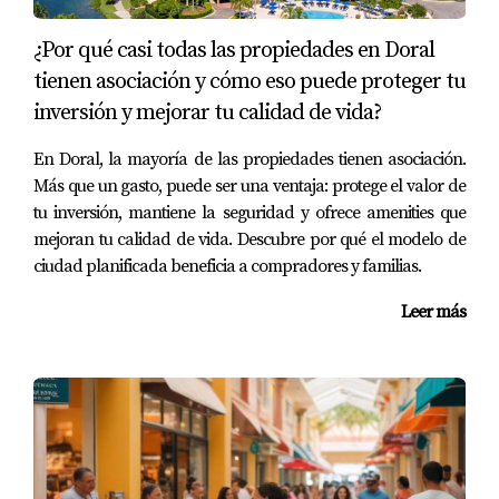
semana en el parque", dice Laura Rodríguez. "Hay tanto
¿Por qué casi todas las propiedades en Doral
que hacer: desde pasear en bicicleta hasta disfrutar de
tienen asociación y cómo eso puede proteger tu
picnics familiares". Esta conexión con la naturaleza y la
inversión y mejorar tu calidad de vida?
comunidad es vital para crear recuerdos duraderos.
En Doral, la mayoría de las propiedades tienen asociación.
Conclusión
Más que un gasto, puede ser una ventaja: protege el valor de
tu inversión, mantiene la seguridad y ofrece amenities que
En resumen, Doral es una comunidad vibrante que
mejoran tu calidad de vida. Descubre por qué el modelo de
ofrece seguridad, educación de alta calidad y
ciudad planificada beneficia a compradores y familias.
abundantes oportunidades recreativas para las familias.
Con testimonios reales como los de las familias Pérez,
Leer más
Gómez y Rodríguez, queda claro que este lugar no solo es
un sitio para vivir; es un hogar donde se construyen
recuerdos significativos. Si estás considerando mudarte a
un lugar donde tu familia pueda crecer felizmente, no
dudes en explorar lo que Doral tiene para ofrecerte. Si