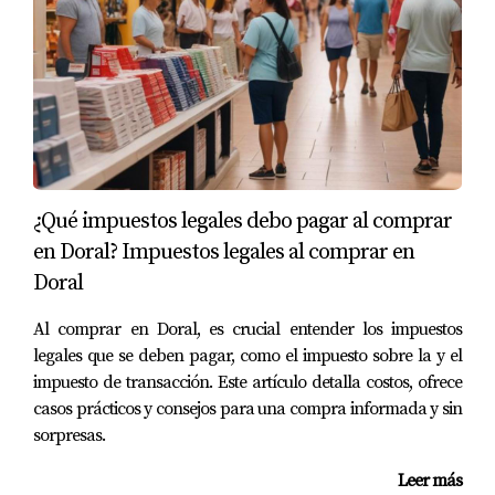
deseas conocer más sobre cómo encontrar tu hogar ideal
en esta maravillosa comunidad, no dudes en contactar a
Mariana Romero. Ella está lista para ayudarte a dar el
siguiente paso hacia una vida plena en Doral.
Preguntas Frecuentes
¿Qué factores influyen en el costo de vivienda
en Doral?
¿Qué impuestos legales debo pagar al comprar
en Doral? Impuestos legales al comprar en
El costo promedio puede variar dependiendo del tipo de
Doral
propiedad y ubicación dentro de Doral. Sin embargo,
generalmente se considera accesible comparado con
Al comprar en Doral, es crucial entender los impuestos
otras áreas cercanas.
legales que se deben pagar, como el impuesto sobre la y el
impuesto de transacción. Este artículo detalla costos, ofrece
¿Qué tipo de actividades culturales ofrece
casos prácticos y consejos para una compra informada y sin
Doral?
sorpresas.
Doral organiza diversos eventos culturales durante todo
Leer más
el año, incluyendo festivales gastronómicos, ferias