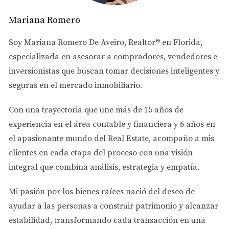
buscando un lugar seguro para criar a sus hijos. "Desde
que llegamos aquí, hemos sentido una gran paz",
Mariana Romero
comenta Ana Pérez. "Los vecinos son amables y siempre
Soy
Mariana Romero De Aveiro
, Realtor® en Florida,
hay patrullas de policía visibles". Este sentido de
especializada en asesorar a
compradores, vendedores e
comunidad no solo se traduce en seguridad, sino
inversionistas
que buscan tomar decisiones inteligentes y
también en la creación de lazos entre los residentes.
seguras en el mercado inmobiliario.
Además, Doral cuenta con diversas asociaciones
vecinales que organizan eventos y actividades
Con una trayectoria que une más de
15 años de
comunitarias, fomentando así la interacción entre los
experiencia en el área contable y financiera
y
6 años en
habitantes. Esto contribuye a crear un ambiente donde
el apasionante mundo del Real Estate
, acompaño a mis
todos se sienten parte de algo más grande.
clientes en cada etapa del proceso con una visión
integral que combina análisis, estrategia y empatía.
Excelencia Educativa
Otro factor clave que atrae a las familias a Doral es la
Mi pasión por los bienes raíces nació del deseo de
calidad educativa disponible. La ciudad alberga varias
ayudar a las personas a
construir patrimonio y alcanzar
escuelas públicas y privadas altamente valoradas. Según
estabilidad
, transformando cada transacción en una