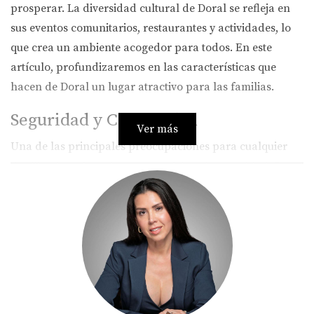
prosperar. La diversidad cultural de Doral se refleja en
sus eventos comunitarios, restaurantes y actividades, lo
que crea un ambiente acogedor para todos. En este
artículo, profundizaremos en las características que
hacen de Doral un lugar atractivo para las familias.
Seguridad y Comunidad
Ver más
Una de las principales preocupaciones para cualquier
familia al elegir un lugar para vivir es la seguridad. Doral
se destaca por ser una de las ciudades más seguras del
condado de Miami-Dade. Las estadísticas muestran que
Doral cuenta con índices de seguridad que brindan
tranquilidad a sus residentes
.
Testimonio Real: La Familia Pérez
La familia Pérez se mudó a Doral hace tres años