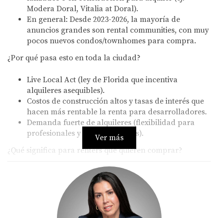
Modera Doral, Vitalia at Doral).
En general: Desde 2023-2026, la mayoría de
anuncios grandes son rental communities, con muy
pocos nuevos condos/townhomes para compra.
¿Por qué pasa esto en toda la ciudad?
Live Local Act (ley de Florida que incentiva
alquileres asequibles).
Costos de construcción altos y tasas de interés que
hacen más rentable la renta para desarrolladores.
Demanda fuerte de alquileres (flexibilidad para
profesionales y familias jóvenes).
Ver más
¿Qué significa para renters que quieren comprar?
Escasez de nuevas propiedades para venta: Muy
pocos condos/townhomes nuevos en toda Doral
para ownership.
Mercado de compradores favorable ahora:
Inventario alto en resale/condos existentes, días en