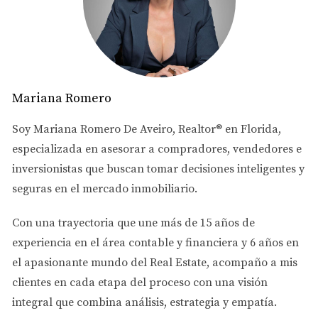
mercado ~86-104, precios negociables (baja leve
YoY ~2-3%).
Mediana de venta total ~$575k; condos/townhomes
$400k–$750k (muchas oportunidades).
Incentivos reales: Algunos vendedores cubren
closing costs, upgrades o buydown de tasas.
Mariana Romero
Ventaja para renters: Si pagas $2,800-$4,000/mes de
renta, comprar un condo/townhome con hipoteca
Soy
Mariana Romero De Aveiro
, Realtor® en Florida,
similar puede ser más rentable a largo plazo
especializada en asesorar a
compradores, vendedores e
(equity, estabilidad, beneficios fiscales).
Riesgo de esperar: Si tasas bajan o demanda sube
inversionistas
que buscan tomar decisiones inteligentes y
(Doral sigue creciendo como ciudad deseada),
seguras en el mercado inmobiliario.
menos opciones disponibles y precios más altos.
Ahora hay más inventario y menos competencia.
Con una trayectoria que une más de
15 años de
Conclusión
Doral crece rápido y es cada día más
experiencia en el área contable y financiera
y
6 años en
deseada, pero la oferta nueva se inclina hacia renta en
el apasionante mundo del Real Estate
, acompaño a mis
toda la ciudad. Para quienes están rentando y pensando
clientes en cada etapa del proceso con una visión
en comprar, 2026 es un momento favorable en
integral que combina análisis, estrategia y empatía.