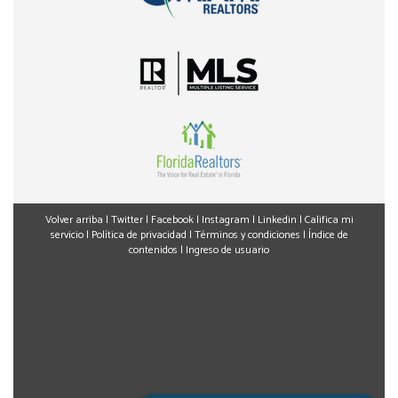
Volver arriba
|
Twitter
|
Facebook
|
Instagram
|
Linkedin
|
Califica mi
servicio
|
Política de privacidad
|
Términos y condiciones
|
Índice de
contenidos
|
Ingreso de usuario