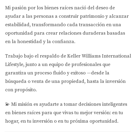
condos/townhomes: más opciones, negociación posible y
Mi pasión por los bienes raíces nació del deseo de
oportunidad de entrar antes de que el mercado cambie.
ayudar a las personas a
construir patrimonio y alcanzar
Si estás rentando y considerando dar el paso a comprar,
estabilidad
, transformando cada transacción en una
o necesitas ver opciones actuales en Doral, escríbeme
oportunidad para crear relaciones duraderas basadas
por WhatsApp o agenda una llamada gratis de 15 min
en la honestidad y la confianza.
Trabajo bajo el respaldo de
Keller Williams International
Lifestyle
, junto a un equipo de profesionales que
garantiza un proceso fluido y exitoso —desde la
búsqueda o venta de una propiedad, hasta la inversión
con propósito.
💫
Mi misión es ayudarte a tomar decisiones inteligentes
en bienes raíces para que vivas tu mejor versión: en tu
hogar, en tu inversión o en tu próxima oportunidad.