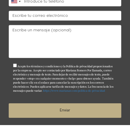
Acepto los términos y condiciones y la Política de privacidad proporcionados
por la empresa. Acepto ser contactado por Mariana Romero Por llamada, correo
electrónico y mensaje de texto. Para dejar de recibir mensajes de texto, puede
responder «stop» en cualquier momento o «help» para obtener ayuda. También
puede hacer clic en el enlace para cancelar la suscripción en los correos
electrónicos. Pueden aplicarse tarifas de mensajes y datos. La frecuencia de los
mensajes puede variar.
https://www.marianar.com/politica-de-privacidad
Enviar