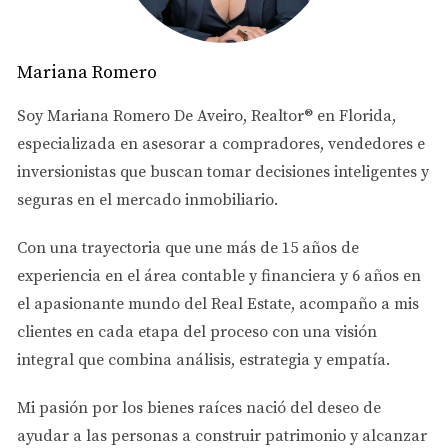
Préstamos Convencionales y FHA
Mariana Romero
Los préstamos convencionales requieren que el
solicitante tenga un buen historial crediticio y estabilidad
Soy
Mariana Romero De Aveiro
, Realtor® en Florida,
financiera. Por otro lado, el préstamo FHA solía ser
especializada en asesorar a
compradores, vendedores e
accesible para quienes no eran residentes, pero desde
inversionistas
que buscan tomar decisiones inteligentes y
2025 solo se otorgan a ciudadanos o residentes
seguras en el mercado inmobiliario.
permanentes.
Con una trayectoria que une más de
15 años de
Si eres un inversionista colombiano,
experiencia en el área contable y financiera
y
6 años en
considera tus opciones cuidadosamente antes
el apasionante mundo del Real Estate
, acompaño a mis
de tomar una decisión. Cada préstamo tiene
clientes en cada etapa del proceso con una visión
sus ventajas y desventajas.
integral que combina análisis, estrategia y empatía.
Caso Práctico 1: Inversión en
Mi pasión por los bienes raíces nació del deseo de
Propiedades de Alquiler
ayudar a las personas a
construir patrimonio y alcanzar