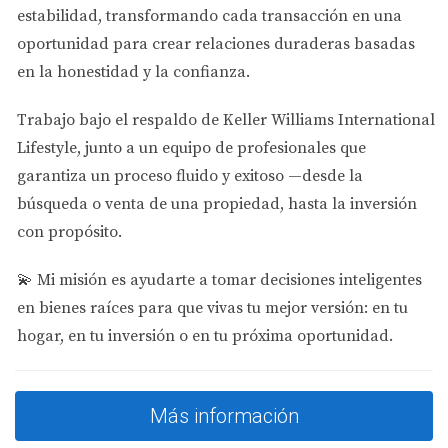
estabilidad
, transformando cada transacción en una
Juan es un colombiano que quiere comprar una
oportunidad para crear relaciones duraderas basadas
propiedad en Miami para alquilarla. Decide optar por un
en la honestidad y la confianza.
préstamo Non-QM. Su situación financiera incluye
ingresos provenientes de su negocio en Colombia. Con la
Trabajo bajo el respaldo de
Keller Williams International
ayuda de su asesor financiero, logra presentar sus
Lifestyle
, junto a un equipo de profesionales que
estados de cuenta bancarios y demuestra su capacidad
garantiza un proceso fluido y exitoso —desde la
para hacer pagos mensuales.
búsqueda o venta de una propiedad, hasta la inversión
con propósito.
Explorar el mercado local te ayudará a
identificar propiedades con alto potencial de
💫
Mi misión es ayudarte a tomar decisiones inteligentes
alquiler. No te limites a lo que conoces.
en bienes raíces para que vivas tu mejor versión: en tu
hogar, en tu inversión o en tu próxima oportunidad.
Caso Práctico 2: Compra de
Vivienda Vacacional
Más información
María busca comprar una vivienda vacacional en Miami.
Como no vive en EE.UU., considera un préstamo