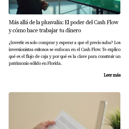
Presenta un plan de negocios sólido junto con sus
estados financieros. Esto le permite acceder al
financiamiento necesario para su inversión.
Más allá de la plusvalía: El poder del Cash Flow
Preguntas Frecuentes
y cómo hace trabajar tu dinero
¿Qué es un préstamo Non-QM?
¿Invertir es solo comprar y esperar a que el precio suba? Los
inversionistas exitosos se enfocan en el Cash Flow. Te explico
Un préstamo Non-QM (Non-Qualified Mortgage) es un
qué es el flujo de caja y por qué es la clave para construir un
tipo de hipoteca que no cumple con los criterios
patrimonio sólido en Florida.
tradicionales establecidos por Fannie Mae o Freddie
Leer más
Mac, lo que permite mayor flexibilidad en los requisitos
de ingreso y documentación.
¿Cuáles son los requisitos para obtener un
préstamo convencional?
Los préstamos convencionales requieren que el
solicitante tenga un buen crédito, una relación deuda-