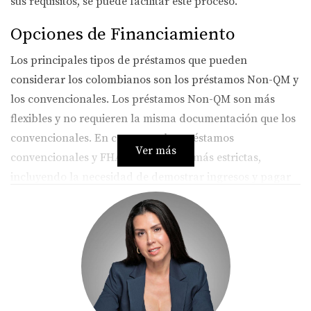
sus requisitos, se puede facilitar este proceso.
Opciones de Financiamiento
Los principales tipos de préstamos que pueden
considerar los colombianos son los préstamos Non-QM y
los convencionales. Los préstamos Non-QM son más
flexibles y no requieren la misma documentación que los
convencionales. En contraste, los préstamos
Ver más
convencionales y FHA tienen reglas más estrictas,
incluyendo la necesidad de demostrar ingresos y pagar
impuestos en EE.UU.
Préstamos Non-QM
Los préstamos Non-QM permiten utilizar documentos
alternativos como estados de cuenta bancarios o
ingresos por negocio. Esto es beneficioso para aquellos
con ingresos variables o no reportados.