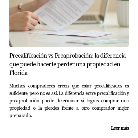
ingreso adecuada y generalmente deben demostrar
ingresos estables a través de declaraciones fiscales.
¿Puedo obtener financiamiento si soy
autónomo?
Sí, puedes obtener financiamiento siendo autónomo,
especialmente con préstamos Non-QM que permiten
Precalificación vs Preaprobación: la diferencia
utilizar documentos alternativos como estados
que puede hacerte perder una propiedad en
financieros o cuentas bancarias.
Florida
¿Qué opciones tengo si no tengo historial
Muchos compradores creen que estar precalificados es
crediticio en EE.UU.?
suficiente, pero no es así. La diferencia entre precalificación y
Puedes optar por préstamos Non-QM, donde algunos
preaprobación puede determinar si logras comprar una
prestamistas consideran otros factores como tus activos o
propiedad o la pierdes frente a otro comprador mejor
preparado.
ingresos globales al evaluar tu capacidad crediticia.
Leer más
¿Cuáles son las tasas de interés promedio
para estos préstamos?