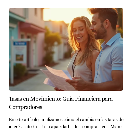
Las tasas pueden variar significativamente dependiendo
del tipo de préstamo y del perfil financiero del
solicitante, pero suelen estar entre el 4% y el 6% para
préstamos Non-QM.
Como experta en financiamiento inmobiliario
internacional, me dedico a ayudar a inversionistas
colombianos a navegar por este complejo proceso. Si
deseas más información sobre cómo obtener un crédito
hipotecario en Miami siendo colombiano sin residencia,
no dudes en ponerte en contacto conmigo.
Tasas en Movimiento: Guía Financiera para
Compradores
En este artículo, analizamos cómo el cambio en las tasas de
interés afecta la capacidad de compra en Miami.