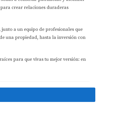
mente $8,650.
para crear relaciones duraderas
, junto a un equipo de profesionales que
de una propiedad, hasta la inversión con
raíces para que vivas tu mejor versión: en
 asociación de propietarios.
.
a región.