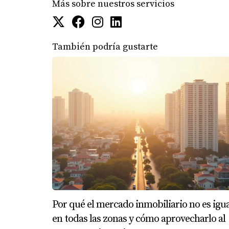
Se recomienda reservar entre el 1% y el 2% d
Más sobre nuestros servicios
¿Es rentable invertir en propiedade
A pesar de los altos costos asociados, mucha
También podría gustarte
Mariana Romero es una experta en bienes raí
ayuda personalizada sobre cómo manejar los
Por qué el mercado inmobiliario no es igua
en todas las zonas y cómo aprovecharlo al