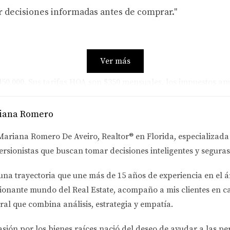
r decisiones informadas antes de comprar."
Ver más
0,000. Sus tarifas HOA son $350 mensuales, los impuestos anua
nimiento. Al final del año, sus costos totales alcanzan apro
iana Romero
tender tus gastos reales."
Mariana Romero De Aveiro
, Realtor® en Florida, especializad
ersionistas
que buscan tomar decisiones inteligentes y seguras
600,000. Las tarifas HOA son más altas debido a los servicios
una trayectoria que une más de
15 años de experiencia en el á
s $2,500. Con un mantenimiento proyectado del 1%, sus gastos
ionante mundo del Real Estate
, acompaño a mis clientes en c
ral que combina análisis, estrategia y empatía.
ah por $250,000. Sus tarifas HOA son solo $150 mensuales. Lo
asión por los bienes raíces nació del deseo de ayudar a las p