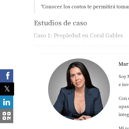
"Conocer los costos te permitirá toma
Estudios de caso
Caso 1: Propiedad en Coral Gables
Juan compró una casa en Coral Gables por $45
Además, destina un 1.5% del valor para mante
Mar
"Un análisis cuidadoso te ayudará a en
Soy
e inv
Caso 2: Apartamento en Brickell
Ana adquirió un apartamento en Brickell por $
Con 
anuales son alrededor de $6,600 y el seguro e
apas
integ
Caso 3: Casa en Hialeah
Pablo compró una casa más asequible en Hiale
Mi p