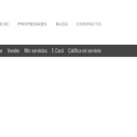
NICIO
PROPIEDADES
BLOG
CONTACTO
ar
Vender
Mis servicios
E-Card
Califica mi servicio