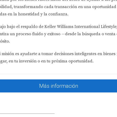
miento proyectado del 1%, sus costos anuales son aproximada
bilidad
, transformando cada transacción en una oportunidad 
das en la honestidad y la confianza.
nto de costos; infórmate bien."
ajo bajo el respaldo de
Keller Williams International Lifestyle
ntiza un proceso fluido y exitoso —desde la búsqueda o venta 
ósito.
 misión es ayudarte a tomar decisiones inteligentes en bienes 
el mantenimiento y otros servicios comunitarios dentro de una
ogar, en tu inversión o en tu próxima oportunidad.
re la propiedad?
 del valor tasado de la propiedad por las autoridades locales
Más información
iami?
iesgos climáticos como huracanes y inundaciones que afectan l
ntenimiento?