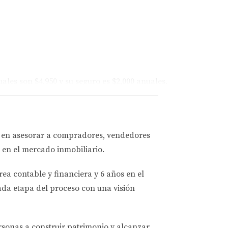
les son $4,950 y su seguro es $2,000 anuales.
ximadamente $16,300.
a en asesorar a
compradores, vendedores
 en el mercado inmobiliario.
 adicionales: $500 al mes. Los impuestos
rea contable y financiera
y
6 años en el
 totales suman cerca de $23,700 al año.
ada etapa del proceso con una visión
s impuestos anuales ascienden a $2,750 y su
ersonas a
construir patrimonio y alcanzar