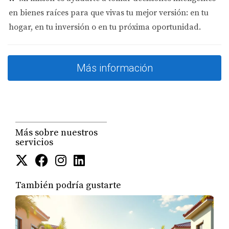
Es estrategia.
en bienes raíces para que vivas tu mejor versión: en tu
hogar, en tu inversión o en tu próxima oportunidad.
Todos hicieron lo mismo:
✔ Entendieron cuánto equity tenían
Más información
✔ Evaluaron sus opciones
✔ Tomaron decisiones con asesoría
⚠️ Importante (esto marca la diferencia)
Más sobre nuestros
Esto no significa que sea para todo el mundo.
servicios
Depende de:
También podría gustarte
Tu situación financiera
Tu capacidad de pago
Tus objetivos
👉 Por eso cada caso es diferente.