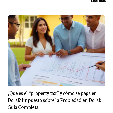
Leer más
✔ Y te acompaño en todo el proceso
📲
Llamado a la acción (CTA)
Si tienes una propiedad y te gustaría saber si puedes usar
ese valor para comprar otra o invertir…
📩 Escríbeme
Lo revisamos juntos, con números reales y sin
compromiso.
¿Qué es el “property tax” y cómo se paga en
Doral? Impuesto sobre la Propiedad en Doral:
Guía Completa