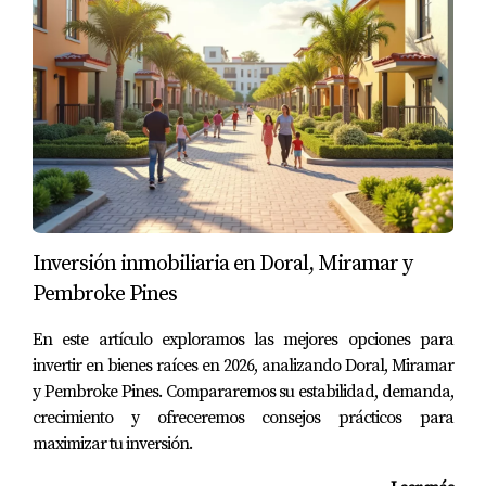
💬 La pregunta correcta es:
“¿Esto puede funcionar para mí?”
Y la única forma de saberlo es revisando tus números.
🤝 Mi rol como Realtor
Inversión inmobiliaria en Doral, Miramar y
Más allá de mostrar propiedades…
Pembroke Pines
Te ayudo a ver oportunidades que quizás no sabías que
En este artículo exploramos las mejores opciones para
tenías.
invertir en bienes raíces en 2026, analizando Doral, Miramar
y Pembroke Pines. Compararemos su estabilidad, demanda,
✔ Analizamos tu equity
crecimiento y ofreceremos consejos prácticos para
✔ Evaluamos escenarios
maximizar tu inversión.
✔ Creamos una estrategia clara