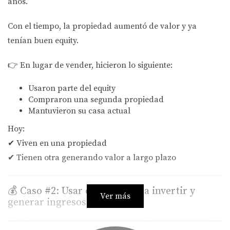
años.
Con el tiempo, la propiedad aumentó de valor y ya
tenían buen equity.
👉 En lugar de vender, hicieron lo siguiente:
Usaron parte del equity
Compraron una segunda propiedad
Mantuvieron su casa actual
Hoy:
✔ Viven en una propiedad
✔ Tienen otra generando valor a largo plazo
💰 Caso #2: Usar el equity para invertir y
Ver más
generar ingresos
Un cliente quería empezar a invertir… pero no quería