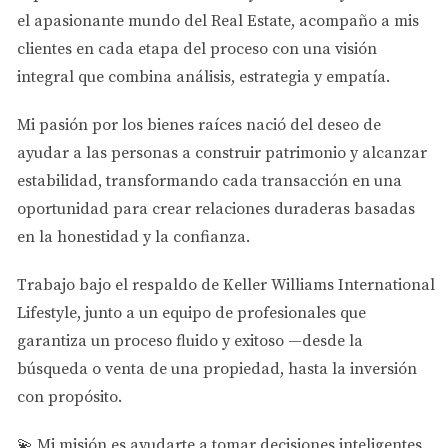
el apasionante mundo del Real Estate
, acompaño a mis
Una familia quería mudarse a una casa más grande…
clientes en cada etapa del proceso con una visión
pero no quería vender primero y quedarse “en el aire”.
integral que combina análisis, estrategia y empatía.
👉 Solución:
Mi pasión por los bienes raíces nació del deseo de
ayudar a las personas a
construir patrimonio y alcanzar
Usaron su equity
Compraron primero
estabilidad
, transformando cada transacción en una
Luego vendieron con calma
oportunidad para crear relaciones duraderas basadas
Hoy:
en la honestidad y la confianza.
✔ Evitaron presión
Trabajo bajo el respaldo de
Keller Williams International
✔ Negociaron mejor su venta
Lifestyle
, junto a un equipo de profesionales que
✔ Se mudaron sin estrés
garantiza un proceso fluido y exitoso —desde la
búsqueda o venta de una propiedad, hasta la inversión
🚀 ¿Qué tienen en común estos casos?
con propósito.
No es suerte.
💫
Mi misión es ayudarte a tomar decisiones inteligentes