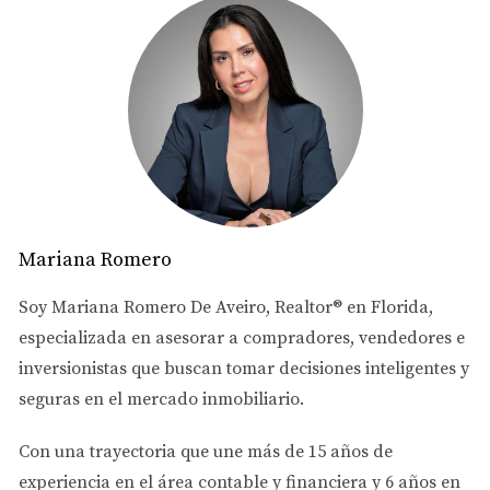
tocar sus ahorros.
Lo que hicimos fue:
Analizar cuánto equity tenía
Usar una estrategia para acceder a ese dinero
Comprar una propiedad para renta
Hoy:
✔ La propiedad genera ingresos mensuales
Mariana Romero
✔ Está construyendo patrimonio adicional
Soy
Mariana Romero De Aveiro
, Realtor® en Florida,
👉 Su casa prácticamente le ayudó a crear una nueva
especializada en asesorar a
compradores, vendedores e
fuente de ingresos.
inversionistas
que buscan tomar decisiones inteligentes y
seguras en el mercado inmobiliario.
🔄 Caso #3: Comprar una nueva casa antes de
vender
Con una trayectoria que une más de
15 años de
Este es uno de los más comunes.
experiencia en el área contable y financiera
y
6 años en