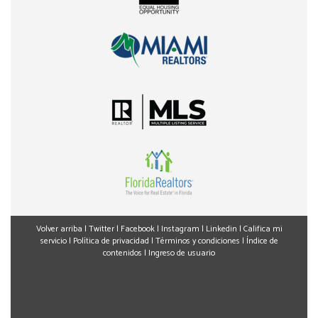
Volver arriba
|
Twitter
|
Facebook
|
Instagram
|
Linkedin
|
Califica mi
servicio
|
Política de privacidad
|
Términos y condiciones
|
Índice de
contenidos
|
Ingreso de usuario