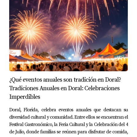
Aunque este ROI es menor que el anterior caso en
Orlando, sigue siendo atractivo considerando la
ubicación.
Caso 3: Alquileres en Tampa
Por último, analicemos una propiedad en Tampa
adquirida por $350,000. Con un alquiler mensual de
$2,500 y gastos anuales de $8,000:
Ingreso neto = ($2,500 x 12) - $8,000 = $22,000
¿Qué eventos anuales son tradición en Doral?
Tradiciones Anuales en Doral: Celebraciones
El ROI se calcularía así:
Imperdibles
Doral, Florida, celebra eventos anuales que destacan su
ROI = ($22,000 / $350,000) x 100 = 6.29%
diversidad cultural y comunidad. Entre ellos se encuentran el
Festival Gastronómico, la Feria Cultural y la Celebración del 4
Este caso muestra cómo diferentes mercados pueden
de Julio, donde familias se reúnen para disfrutar de comida,