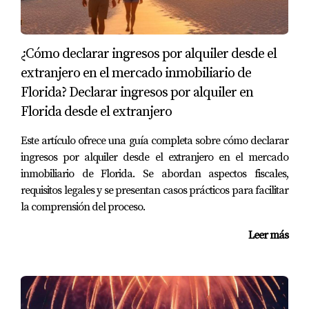
Este resultado muestra que la propiedad está generando
un buen retorno.
¿Cómo declarar ingresos por alquiler desde el
extranjero en el mercado inmobiliario de
Caso 2: Inversión en Miami
Florida? Declarar ingresos por alquiler en
Ahora veamos un ejemplo diferente con una propiedad
Florida desde el extranjero
en Miami comprada por $400,000. Esta propiedad genera
$3,200 mensuales y tiene gastos anuales de $10,000. El
Este artículo ofrece una guía completa sobre cómo declarar
ingreso neto anual sería:
ingresos por alquiler desde el extranjero en el mercado
inmobiliario de Florida. Se abordan aspectos fiscales,
requisitos legales y se presentan casos prácticos para facilitar
Ingreso neto = ($3,200 x 12) - $10,000 = $27,400
la comprensión del proceso.
El cálculo del ROI sería:
Leer más
ROI = ($27,400 / $400,000) x 100 = 6.85%