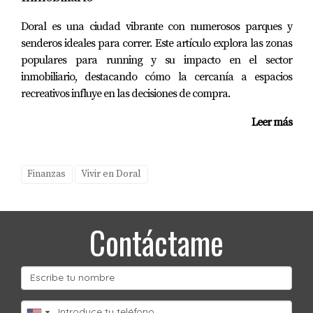
navegar este emocionante mundo con confianza.
Doral es una ciudad vibrante con numerosos parques y
Preguntas Frecuentes
senderos ideales para correr. Este artículo explora las zonas
populares para running y su impacto en el sector
¿Qué es el retorno de inversión (ROI)?
inmobiliario, destacando cómo la cercanía a espacios
El retorno de inversión (ROI) es una medida financiera
recreativos influye en las decisiones de compra.
utilizada para evaluar la rentabilidad de una inversión
Leer más
comparando el ingreso neto generado con el costo total
invertido.
Finanzas
Vivir en Doral
¿Cuáles son los gastos operativos comunes al
calcular el ROI?
Los gastos operativos comunes incluyen mantenimiento
Contáctame
regular, impuestos sobre la propiedad, seguros y costos
asociados con períodos vacantes.
¿Es mejor invertir en propiedades
residenciales o comerciales?