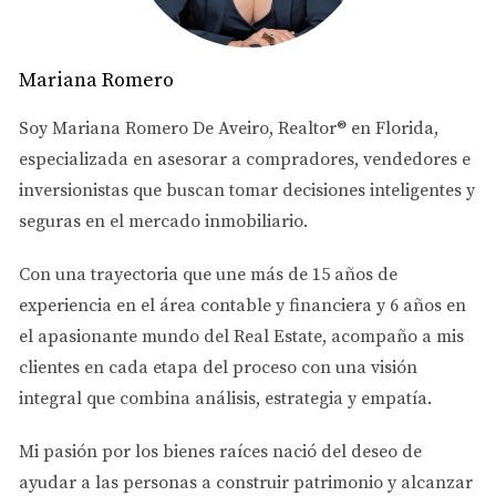
la siguiente fórmula:
Mariana Romero
ROI = (Ingreso neto anual / Costo total de la
inversión) x 100
Soy
Mariana Romero De Aveiro
, Realtor® en Florida,
especializada en asesorar a
compradores, vendedores e
Para obtener el ingreso neto anual, debes restar todos
inversionistas
que buscan tomar decisiones inteligentes y
los gastos operativos (mantenimiento, impuestos, seguros
seguras en el mercado inmobiliario.
y vacantes) de los ingresos por alquiler. Por ejemplo, si tu
Con una trayectoria que une más de
15 años de
propiedad genera $24,000 al año en alquiler y tus gastos
experiencia en el área contable y financiera
y
6 años en
anuales son $6,000, tu ingreso neto sería $18,000. Si
el apasionante mundo del Real Estate
, acompaño a mis
compraste la propiedad por $300,000, el cálculo sería:
clientes en cada etapa del proceso con una visión
integral que combina análisis, estrategia y empatía.
ROI = ($18,000 / $300,000) x 100 = 6%
Mi pasión por los bienes raíces nació del deseo de
Este 6% es un indicador valioso que te permite evaluar si
ayudar a las personas a
construir patrimonio y alcanzar
la propiedad es una buena inversión.