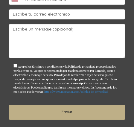
La decisión depende del perfil del inversor y sus
objetivos financieros; ambas opciones tienen sus ventajas
y desventajas.
¿Cómo afecta la ubicación al ROI?
La ubicación puede influir directamente en la demanda
del mercado inmobiliario y las tasas de ocupación; áreas
con crecimiento demográfico suelen ofrecer mejores
Acepto los términos y condiciones y la Política de privacidad proporcionados
por la empresa. Acepto ser contactado por Mariana Romero Por llamada, correo
retornos.
electrónico y mensaje de texto. Para dejar de recibir mensajes de texto, puede
responder «stop» en cualquier momento o «help» para obtener ayuda. También
puede hacer clic en el enlace para cancelar la suscripción en los correos
¿Qué estrategias puedo usar para mejorar mi
electrónicos. Pueden aplicarse tarifas de mensajes y datos. La frecuencia de los
mensajes puede variar.
https://www.marianar.com/politica-de-privacidad
ROI?
Algunas estrategias incluyen mantener la propiedad
Enviar
adecuadamente para evitar costos inesperados y ajustar
los precios del alquiler según las tendencias del
mercado. Recuerda que cada decisión cuenta cuando se