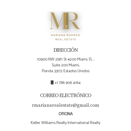
trata de inversiones inmobiliarias. Si tienes más
preguntas o deseas asesoramiento personalizado sobre
cómo maximizar tu retorno de inversión en alquileres en
Florida, ¡contacta a Mariana Romero hoy mismo!
DIRECCIÓN
10900 NW 25th St #200 Miami, FL ,
Suite 200 Miami,
Florida 33172 Estados Unidos
+1 786 906 4164
CORREO ELECTRÓNICO
rmarianarealestate@gmail.com
OFICINA
Keller Williams Realty International Realty