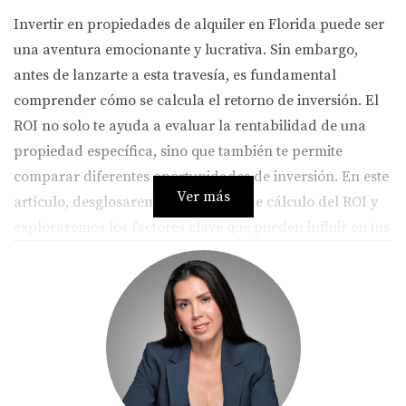
Invertir en propiedades de alquiler en Florida puede ser
una aventura emocionante y lucrativa. Sin embargo,
antes de lanzarte a esta travesía, es fundamental
comprender cómo se calcula el retorno de inversión. El
ROI no solo te ayuda a evaluar la rentabilidad de una
propiedad específica, sino que también te permite
comparar diferentes oportunidades de inversión. En este
Ver más
artículo, desglosaremos el proceso de cálculo del ROI y
exploraremos los factores clave que pueden influir en tus
resultados financieros.
¿Cómo se calcula el retorno de
inversión?
Calcular el retorno de inversión en alquileres implica una
fórmula sencilla pero efectiva. El ROI se expresa
generalmente como un porcentaje y se calcula utilizando