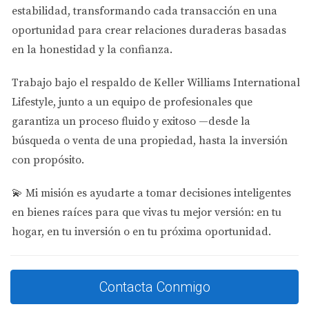
estabilidad
, transformando cada transacción en una
Factores que influyen en el ROI
oportunidad para crear relaciones duraderas basadas
en la honestidad y la confianza.
El retorno de inversión no es solo una cuestión de
números; hay varios factores que pueden influir
Trabajo bajo el respaldo de
Keller Williams International
significativamente en tu ROI. Algunos de estos incluyen:
Lifestyle
, junto a un equipo de profesionales que
garantiza un proceso fluido y exitoso —desde la
Ubicación:
La demanda del mercado inmobiliario
búsqueda o venta de una propiedad, hasta la inversión
varía según la ubicación. Las áreas con crecimiento
poblacional tienden a ofrecer mejores retornos.
con propósito.
Condición de la propiedad:
Las propiedades bien
mantenidas requieren menos gastos imprevistos y
💫
Mi misión es ayudarte a tomar decisiones inteligentes
pueden atraer inquilinos más rápidamente.
en bienes raíces para que vivas tu mejor versión: en tu
Mercado de alquiler:
La tasa de ocupación y los
hogar, en tu inversión o en tu próxima oportunidad.
precios del alquiler son cruciales para determinar
tus ingresos.
Gastos operativos:
Un control eficaz sobre los
costos puede mejorar significativamente tu ROI.
Contacta Conmigo
Apreciación del valor:
A largo plazo, el aumento